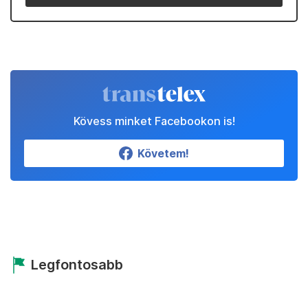
Kövess minket Facebookon is!
Követem!
Legfontosabb