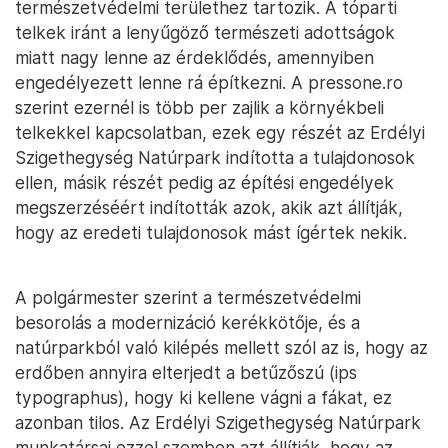
természetvédelmi területhez tartozik. A tóparti
telkek iránt a lenyűgöző természeti adottságok
miatt nagy lenne az érdeklődés, amennyiben
engedélyezett lenne rá építkezni. A pressone.ro
szerint ezernél is több per zajlik a környékbeli
telkekkel kapcsolatban, ezek egy részét az Erdélyi
Szigethegység Natúrpark indította a tulajdonosok
ellen, másik részét pedig az építési engedélyek
megszerzéséért indították azok, akik azt állítják,
hogy az eredeti tulajdonosok mást ígértek nekik.
A polgármester szerint a természetvédelmi
besorolás a modernizáció kerékkötője, és a
natúrparkból való kilépés mellett szól az is, hogy az
erdőben annyira elterjedt a betűzőszú (ips
typographus), hogy ki kellene vágni a fákat, ez
azonban tilos. Az Erdélyi Szigethegység Natúrpark
munkatársai ezzel szemben azt állítják, hogy az