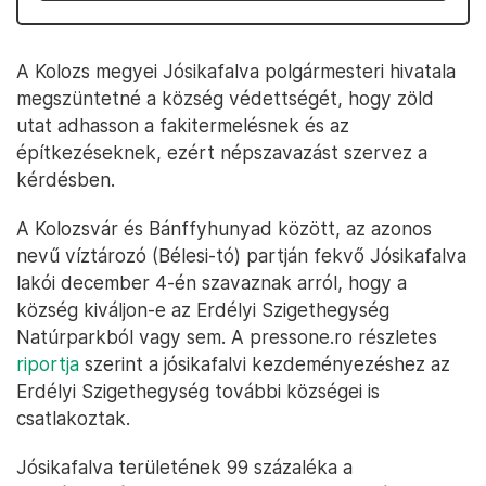
A Kolozs megyei Jósikafalva polgármesteri hivatala
megszüntetné a község védettségét, hogy zöld
utat adhasson a fakitermelésnek és az
építkezéseknek, ezért népszavazást szervez a
kérdésben.
A Kolozsvár és Bánffyhunyad között, az azonos
nevű víztározó (Bélesi-tó) partján fekvő Jósikafalva
lakói december 4-én szavaznak arról, hogy a
község kiváljon-e az Erdélyi Szigethegység
Natúrparkból vagy sem. A pressone.ro részletes
riportja
szerint a jósikafalvi kezdeményezéshez az
Erdélyi Szigethegység további községei is
csatlakoztak.
Jósikafalva területének 99 százaléka a