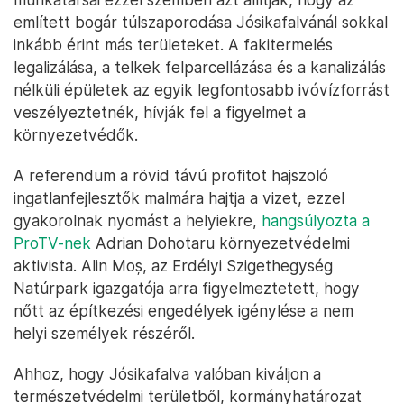
említett bogár túlszaporodása Jósikafalvánál sokkal
inkább érint más területeket. A fakitermelés
legalizálása, a telkek felparcellázása és a kanalizálás
nélküli épületek az egyik legfontosabb ivóvízforrást
veszélyeztetnék, hívják fel a figyelmet a
környezetvédők.
A referendum a rövid távú profitot hajszoló
ingatlanfejlesztők malmára hajtja a vizet, ezzel
gyakorolnak nyomást a helyiekre,
hangsúlyozta a
ProTV-nek
Adrian Dohotaru környezetvédelmi
aktivista. Alin Moș, az Erdélyi Szigethegység
Natúrpark igazgatója arra figyelmeztetett, hogy
nőtt az építkezési engedélyek igénylése a nem
helyi személyek részéről.
Ahhoz, hogy Jósikafalva valóban kiváljon a
természetvédelmi területből, kormányhatározat