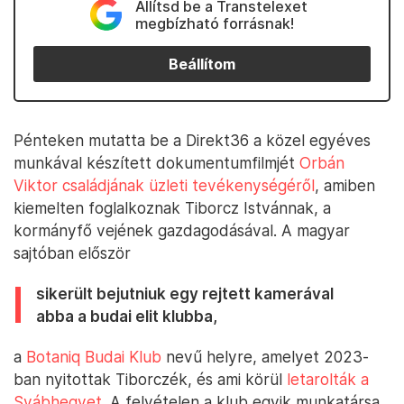
Állítsd be a Transtelexet
megbízható forrásnak!
Beállítom
Pénteken mutatta be a Direkt36 a közel egyéves
munkával készített dokumentumfilmjét
Orbán
Viktor családjának üzleti tevékenységéről
, amiben
kiemelten foglalkoznak Tiborcz Istvánnak, a
kormányfő vejének gazdagodásával. A magyar
sajtóban először
sikerült bejutniuk egy rejtett kamerával
abba a budai elit klubba,
a
Botaniq Budai Klub
nevű helyre, amelyet 2023-
ban nyitottak Tiborczék, és ami körül
letarolták a
Svábhegyet
. A felvételen a klub egyik munkatársa