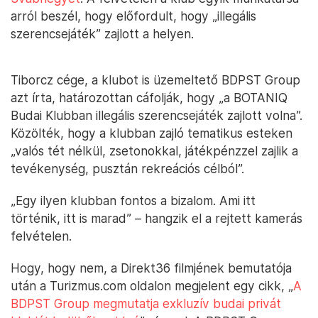
arról beszél, hogy előfordult, hogy „illegális
szerencsejáték” zajlott a helyen.
Tiborcz cége, a klubot is üzemeltető BDPST Group
azt írta, határozottan cáfolják, hogy „a BOTANIQ
Budai Klubban illegális szerencsejáték zajlott volna”.
Közölték, hogy a klubban zajló tematikus esteken
„valós tét nélkül, zsetonokkal, játékpénzzel zajlik a
tevékenység, pusztán rekreációs célból”.
„Egy ilyen klubban fontos a bizalom. Ami itt
történik, itt is marad” – hangzik el a rejtett kamerás
felvételen.
Hogy, hogy nem, a Direkt36 filmjének bemutatója
után a Turizmus.com oldalon megjelent egy cikk, „
A
BDPST Group megmutatja exkluzív budai privát