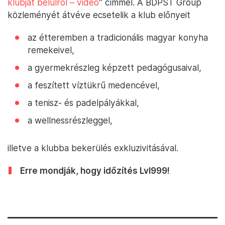
klubját belülről – videó
” címmel. A BDPST Group
közleményét átvéve ecsetelik a klub előnyeit
az étteremben a tradicionális magyar konyha
remekeivel,
a gyermekrészleg képzett pedagógusaival,
a feszített víztükrű medencével,
a tenisz- és padelpályákkal,
a wellnessrészleggel,
illetve a klubba bekerülés exkluzivitásával.
Erre mondják, hogy időzítés Lvl999!