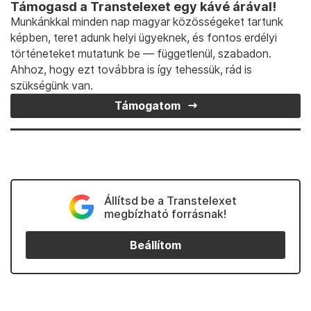
Támogasd a Transtelexet egy kávé árával!
Munkánkkal minden nap magyar közösségeket tartunk
képben, teret adunk helyi ügyeknek, és fontos erdélyi
történeteket mutatunk be — függetlenül, szabadon.
Ahhoz, hogy ezt továbbra is így tehessük, rád is
szükségünk van.
Támogatom
Állítsd be a Transtelexet
megbízható forrásnak!
Beállítom