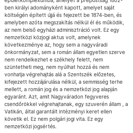
épületkomplexumba, amelyet a prépostság 1802-
ben királyi adományként kapott, amelyet saját
költségén épített újjá és fejezett be 1874-ben, és
amelyben azóta megszakítás nélkül él és működik,
az nem belső egyházi adminisztráció volt. Ez egy
nemzetközi közjogi aktus volt, amelynek
következménye az, hogy sem a nagyváradi
önkormányzat, sem a román állam egyetlen szerve
nem rendelkezhet e székhely felett, nem
szüntetheti meg, nem nyúlhat hozzá és nem
vonhatja végrehajtás alá a Szentszék előzetes,
kifejezett hozzájárulása nélkül, a semmisség terhe
mellett, a román jog és a nemzetközi jog alapján
egyaránt. Azt, amit Nagyváradon fegyveres
csendőrökkel végrehajtanak, egy szuverén állam , a
Vatikán, által garantált intézményi keret ellen
követik el. Ez nem polgári jogi vita. Ez egy
nemzetközi jogsértés.