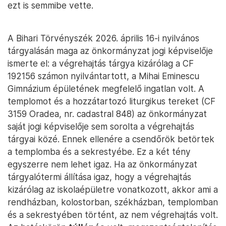
ezt is semmibe vette.
A Bihari Törvényszék 2026. április 16-i nyilvános
tárgyalásán maga az önkormányzat jogi képviselője
ismerte el: a végrehajtás tárgya kizárólag a CF
192156 számon nyilvántartott, a Mihai Eminescu
Gimnázium épületének megfelelő ingatlan volt. A
templomot és a hozzátartozó liturgikus tereket (CF
3159 Oradea, nr. cadastral 848) az önkormányzat
saját jogi képviselője sem sorolta a végrehajtás
tárgyai közé. Ennek ellenére a csendőrök betörtek
a templomba és a sekrestyébe. Ez a két tény
egyszerre nem lehet igaz. Ha az önkormányzat
tárgyalótermi állítása igaz, hogy a végrehajtás
kizárólag az iskolaépületre vonatkozott, akkor ami a
rendházban, kolostorban, székházban, templomban
és a sekrestyében történt, az nem végrehajtás volt.