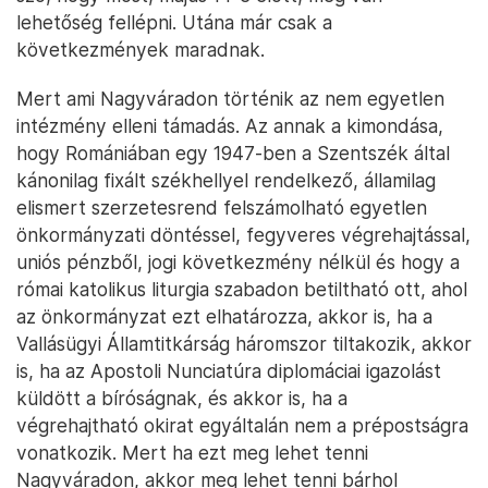
lehetőség fellépni. Utána már csak a
következmények maradnak.
Mert ami Nagyváradon történik az nem egyetlen
intézmény elleni támadás. Az annak a kimondása,
hogy Romániában egy 1947-ben a Szentszék által
kánonilag fixált székhellyel rendelkező, államilag
elismert szerzetesrend felszámolható egyetlen
önkormányzati döntéssel, fegyveres végrehajtással,
uniós pénzből, jogi következmény nélkül és hogy a
római katolikus liturgia szabadon betiltható ott, ahol
az önkormányzat ezt elhatározza, akkor is, ha a
Vallásügyi Államtitkárság háromszor tiltakozik, akkor
is, ha az Apostoli Nunciatúra diplomáciai igazolást
küldött a bíróságnak, és akkor is, ha a
végrehajtható okirat egyáltalán nem a prépostságra
vonatkozik. Mert ha ezt meg lehet tenni
Nagyváradon, akkor meg lehet tenni bárhol