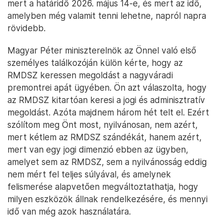
mert a határidő 2026. május 14-e, és mert az idő,
amelyben még valamit tenni lehetne, napról napra
rövidebb.
Magyar Péter miniszterelnök az Önnel való első
személyes találkozóján külön kérte, hogy az
RMDSZ keressen megoldást a nagyváradi
premontrei apát ügyében. Ön azt válaszolta, hogy
az RMDSZ kitartóan keresi a jogi és adminisztratív
megoldást. Azóta majdnem három hét telt el. Ezért
szólítom meg Önt most, nyilvánosan, nem azért,
mert kétlem az RMDSZ szándékát, hanem azért,
mert van egy jogi dimenzió ebben az ügyben,
amelyet sem az RMDSZ, sem a nyilvánosság eddig
nem mért fel teljes súlyával, és amelynek
felismerése alapvetően megváltoztathatja, hogy
milyen eszközök állnak rendelkezésére, és mennyi
idő van még azok használatára.