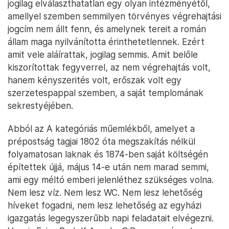
jogilag elválaszthatatlan egy olyan intézményétől,
amellyel szemben semmilyen törvényes végrehajtási
jogcím nem állt fenn, és amelynek tereit a román
állam maga nyilvánította érinthetetlennek. Ezért
amit vele aláírattak, jogilag semmis. Amit belőle
kiszorítottak fegyverrel, az nem végrehajtás volt,
hanem kényszerités volt, erőszak volt egy
szerzetespappal szemben, a saját templomának
sekrestyéjében.
Abból az A kategóriás műemlékből, amelyet a
prépostság tagjai 1802 óta megszakítás nélkül
folyamatosan laknak és 1874-ben saját költségén
építettek újjá, május 14-e után nem marad semmi,
ami egy méltó emberi jelenléthez szükséges volna.
Nem lesz víz. Nem lesz WC. Nem lesz lehetőség
híveket fogadni, nem lesz lehetőség az egyházi
igazgatás legegyszerűbb napi feladatait elvégezni.