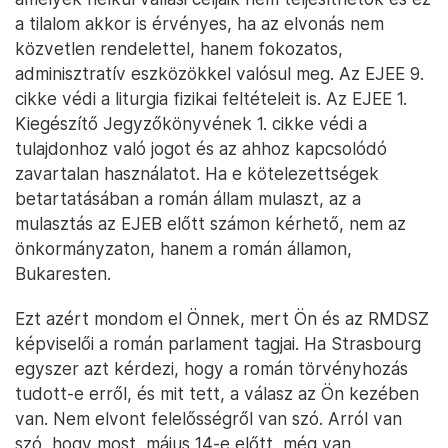
a tilalom akkor is érvényes, ha az elvonás nem
közvetlen rendelettel, hanem fokozatos,
adminisztratív eszközökkel valósul meg. Az EJEE 9.
cikke védi a liturgia fizikai feltételeit is. Az EJEE 1.
Kiegészítő Jegyzőkönyvének 1. cikke védi a
tulajdonhoz való jogot és az ahhoz kapcsolódó
zavartalan használatot. Ha e kötelezettségek
betartatásában a román állam mulaszt, az a
mulasztás az EJEB előtt számon kérhető, nem az
önkormányzaton, hanem a román államon,
Bukaresten.
Ezt azért mondom el Önnek, mert Ön és az RMDSZ
képviselői a román parlament tagjai. Ha Strasbourg
egyszer azt kérdezi, hogy a román törvényhozás
tudott-e erről, és mit tett, a válasz az Ön kezében
van. Nem elvont felelősségről van szó. Arról van
szó, hogy most, május 14-e előtt, még van