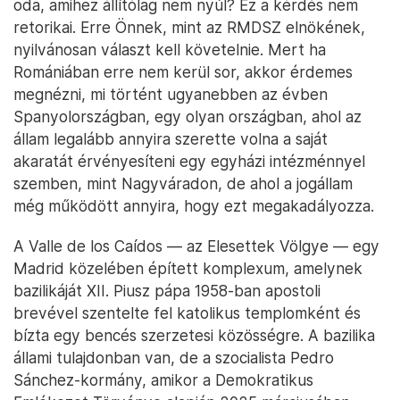
oda, amihez állítólag nem nyúl? Ez a kérdés nem
retorikai. Erre Önnek, mint az RMDSZ elnökének,
nyilvánosan választ kell követelnie. Mert ha
Romániában erre nem kerül sor, akkor érdemes
megnézni, mi történt ugyanebben az évben
Spanyolországban, egy olyan országban, ahol az
állam legalább annyira szerette volna a saját
akaratát érvényesíteni egy egyházi intézménnyel
szemben, mint Nagyváradon, de ahol a jogállam
még működött annyira, hogy ezt megakadályozza.
A Valle de los Caídos — az Elesettek Völgye — egy
Madrid közelében épített komplexum, amelynek
bazilikáját XII. Piusz pápa 1958-ban apostoli
brevével szentelte fel katolikus templomként és
bízta egy bencés szerzetesi közösségre. A bazilika
állami tulajdonban van, de a szocialista Pedro
Sánchez-kormány, amikor a Demokratikus