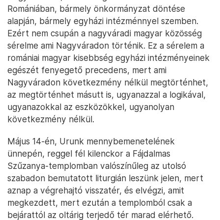
Romániában, bármely önkormányzat döntése
alapján, bármely egyházi intézménnyel szemben.
Ezért nem csupán a nagyváradi magyar közösség
sérelme ami Nagyváradon történik. Ez a sérelem a
romániai magyar kisebbség egyházi intézményeinek
egészét fenyegető precedens, mert ami
Nagyváradon következmény nélkül megtörténhet,
az megtörténhet másutt is, ugyanazzal a logikával,
ugyanazokkal az eszközökkel, ugyanolyan
következmény nélkül.
Május 14-én, Urunk mennybemenetelének
ünnepén, reggel fél kilenckor a Fájdalmas
Szűzanya-templomban valószínűleg az utolsó
szabadon bemutatott liturgián leszünk jelen, mert
aznap a végrehajtó visszatér, és elvégzi, amit
megkezdett, mert ezután a templomból csak a
bejárattól az oltárig terjedő tér marad elérhető.