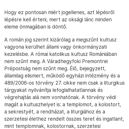
Hogy ez pontosan miért jogellenes, azt lépésről
lépésre kell érteni, mert az oksági lánc minden
eleme önmagában is döntő.
A román jog szerint kizárólag a megszűnt kultusz
vagyona kerülhet állami vagy önkormányzati
kezelésbe. A római katolikus kultusz Romániában
nem szűnt meg. A Váradhegyfoki Premontrei
Prépostság nem szűnt meg. Élő, bejegyzett,
államilag elismert, működő egyházi intézmény és a
489/2006-os törvény 27. cikke nem csak a liturgikus
tárgyakat nyilvánítja lefoglalhatatlannak és
végrehajtás alá nem vonhatónak. A törvény védi
magát a kultuszhelyet is: a templomot, a kolostort,
a sekrestyét, a rendházat, a liturgiához és a
szerzetesi élethez rendelt összes teret és ingatlant,
mint templomnak, kolostornak, szerzetesi