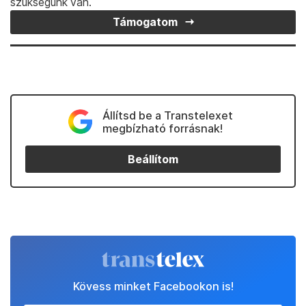
szükségünk van.
Támogatom
Állítsd be a Transtelexet
megbízható forrásnak!
Beállítom
Kövess minket Facebookon is!