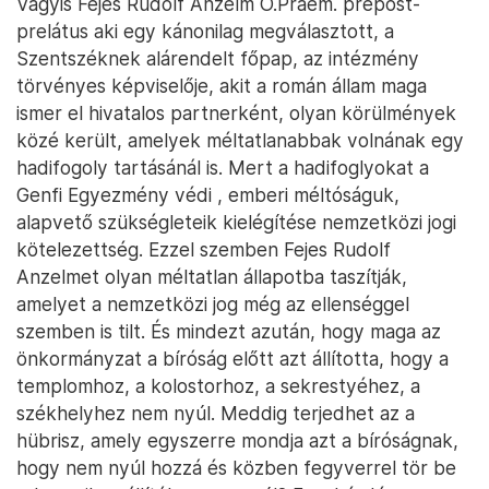
Vagyis Fejes Rudolf Anzelm O.Praem. prépost-
prelátus aki egy kánonilag megválasztott, a
Szentszéknek alárendelt főpap, az intézmény
törvényes képviselője, akit a román állam maga
ismer el hivatalos partnerként, olyan körülmények
közé került, amelyek méltatlanabbak volnának egy
hadifogoly tartásánál is. Mert a hadifoglyokat a
Genfi Egyezmény védi , emberi méltóságuk,
alapvető szükségleteik kielégítése nemzetközi jogi
kötelezettség. Ezzel szemben Fejes Rudolf
Anzelmet olyan méltatlan állapotba taszítják,
amelyet a nemzetközi jog még az ellenséggel
szemben is tilt. És mindezt azután, hogy maga az
önkormányzat a bíróság előtt azt állította, hogy a
templomhoz, a kolostorhoz, a sekrestyéhez, a
székhelyhez nem nyúl. Meddig terjedhet az a
hübrisz, amely egyszerre mondja azt a bíróságnak,
hogy nem nyúl hozzá és közben fegyverrel tör be