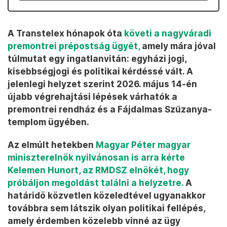
A Transtelex hónapok óta
követi a nagyváradi
premontrei prépostság ügyét,
amely mára jóval
túlmutat egy ingatlanvitán: egyházi jogi,
kisebbségjogi és politikai kérdéssé vált. A
jelenlegi helyzet szerint 2026. május 14-én
újabb végrehajtási lépések várhatók a
premontrei rendház és a Fájdalmas Szűzanya-
templom ügyében.
Az elmúlt hetekben
Magyar Péter magyar
miniszterelnök nyilvánosan is arra kérte
Kelemen Hunort, az RMDSZ elnökét, hogy
próbáljon megoldást találni a helyzetre.
A
határidő közvetlen közeledtével ugyanakkor
továbbra sem látszik olyan politikai fellépés,
amely érdemben közelebb vinné az ügy