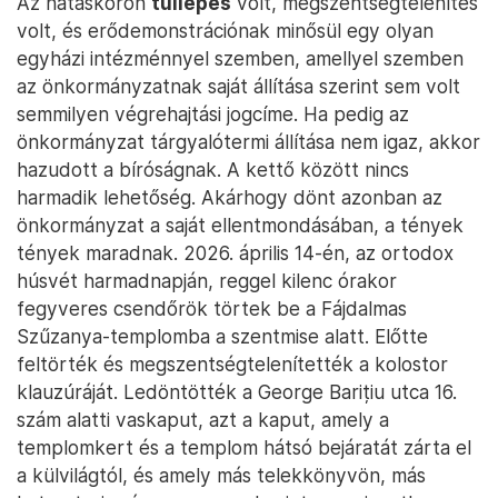
Az hatáskörön
túllépés
volt, megszentségtelenítés
volt, és erődemonstrációnak minősül egy olyan
egyházi intézménnyel szemben, amellyel szemben
az önkormányzatnak saját állítása szerint sem volt
semmilyen végrehajtási jogcíme. Ha pedig az
önkormányzat tárgyalótermi állítása nem igaz, akkor
hazudott a bíróságnak. A kettő között nincs
harmadik lehetőség. Akárhogy dönt azonban az
önkormányzat a saját ellentmondásában, a tények
tények maradnak. 2026. április 14-én, az ortodox
húsvét harmadnapján, reggel kilenc órakor
fegyveres csendőrök törtek be a Fájdalmas
Szűzanya-templomba a szentmise alatt. Előtte
feltörték és megszentségtelenítették a kolostor
klauzúráját. Ledöntötték a George Barițiu utca 16.
szám alatti vaskaput, azt a kaput, amely a
templomkert és a templom hátsó bejáratát zárta el
a külvilágtól, és amely más telekkönyvön, más