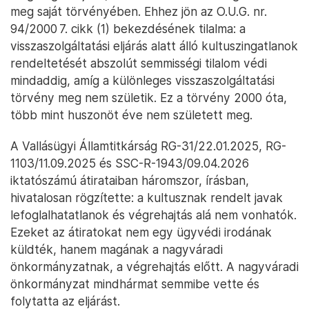
meg saját törvényében. Ehhez jön az O.U.G. nr.
94/2000 7. cikk (1) bekezdésének tilalma: a
visszaszolgáltatási eljárás alatt álló kultuszingatlanok
rendeltetését abszolút semmisségi tilalom védi
mindaddig, amíg a különleges visszaszolgáltatási
törvény meg nem születik. Ez a törvény 2000 óta,
több mint huszonöt éve nem született meg.
A Vallásügyi Államtitkárság RG-31/22.01.2025, RG-
1103/11.09.2025 és SSC-R-1943/09.04.2026
iktatószámú átirataiban háromszor, írásban,
hivatalosan rögzítette: a kultusznak rendelt javak
lefoglalhatatlanok és végrehajtás alá nem vonhatók.
Ezeket az átiratokat nem egy ügyvédi irodának
küldték, hanem magának a nagyváradi
önkormányzatnak, a végrehajtás előtt. A nagyváradi
önkormányzat mindhármat semmibe vette és
folytatta az eljárást.