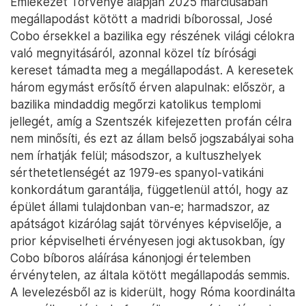
Emlékezet Törvénye alapján 2025 márciusában
megállapodást kötött a madridi bíborossal, José
Cobo érsekkel a bazilika egy részének világi célokra
való megnyitásáról, azonnal közel tíz bírósági
kereset támadta meg a megállapodást. A keresetek
három egymást erősítő érven alapulnak: először, a
bazilika mindaddig megőrzi katolikus templomi
jellegét, amíg a Szentszék kifejezetten profán célra
nem minősíti, és ezt az állam belső jogszabályai soha
nem írhatják felül; másodszor, a kultuszhelyek
sérthetetlenségét az 1979-es spanyol-vatikáni
konkordátum garantálja, függetlenül attól, hogy az
épület állami tulajdonban van-e; harmadszor, az
apátságot kizárólag saját törvényes képviselője, a
prior képviselheti érvényesen jogi aktusokban, így
Cobo bíboros aláírása kánonjogi értelemben
érvénytelen, az általa kötött megállapodás semmis.
A levelezésből az is kiderült, hogy Róma koordinálta