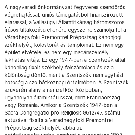
A nagyváradi önkormányzat fegyveres csendőrös
végrehajtással, uniós támogatásból finanszírozott
eljárással, a Vallásügyi Államtitkárság háromszoros
írásos tiltakozása ellenére egyszerre számolja fel a
Váradhegyfoki Premontrei Prépostság kánonjogi
székhelyét, kolostorát és templomát. Ez nem egy
épület elvétele, és nem egy magánszemély
lakhatási vitája. Ez egy 1947-ben a Szentszék által
kánonilag fixált székhely felszámolása és ez a
különbség döntő, mert a Szentszék nem egyházi
hatóság a szó hétköznapi értelmében. A Szentszék
szuverén alany a nemzetközi közjogban,
ugyanolyan állami státusszal, mint Franciaország
vagy Románia. Amikor a Szentszék 1947-ben a
Sacra Congregatio pro Religiosis 8612/47. számú
aktusával fixálta a Váradhegyfoki Premontrei
Prépostság székhelyét, abba az