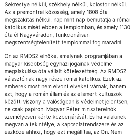
Sekrestye nélkül, székhely nélkül, kolostor nélkül.
Az a premontrei közösség, amely 1808 óta
megszakítás nélkül, nap mint nap bemutatja a római
katolikus misét ebben a templomban, és amely 1130
óta él Nagyváradon, funkcionálisan
megszentségtelenített templommal fog maradni.
Ön az RMDSZ elnöke, amelynek programjában a
magyar kisebbség egyházi jogainak védelme
megalakulása óta vállalt kötelezettség. Az RMDSZ
választóinak nagy része római katolikus. Ezek az
emberek most nem elvont elveket várnak, hanem
azt, hogy a román állam és az elismert kultuszok
közötti viszony a valóságban is védelmet jelentsen,
ne csak papíron. Magyar Péter miniszterelnök
személyesen kérte közbenjárását. És ha valakinek
megvan a tekintélye, a kapcsolatrendszere és az
eszköze ahhoz, hogy ezt megállítsa, az Ön. Nem