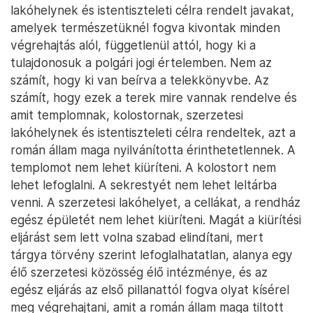
lakóhelynek és istentiszteleti célra rendelt javakat,
amelyek természetüknél fogva kivontak minden
végrehajtás alól, függetlenül attól, hogy ki a
tulajdonosuk a polgári jogi értelemben. Nem az
számít, hogy ki van beírva a telekkönyvbe. Az
számít, hogy ezek a terek mire vannak rendelve és
amit templomnak, kolostornak, szerzetesi
lakóhelynek és istentiszteleti célra rendeltek, azt a
román állam maga nyilvánította érinthetetlennek. A
templomot nem lehet kiüríteni. A kolostort nem
lehet lefoglalni. A sekrestyét nem lehet leltárba
venni. A szerzetesi lakóhelyet, a cellákat, a rendház
egész épületét nem lehet kiüríteni. Magát a kiürítési
eljárást sem lett volna szabad elindítani, mert
tárgya törvény szerint lefoglalhatatlan, alanya egy
élő szerzetesi közösség élő intézménye, és az
egész eljárás az első pillanattól fogva olyat kísérel
meg végrehajtani, amit a román állam maga tiltott