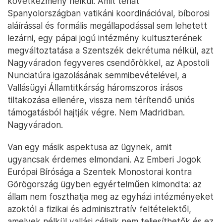
következmény nélkül. Amit tehát
Spanyolországban vatikáni koordinációval, bíborosi
aláírással és formális megállapodással sem lehetett
lezárni, egy pápai jogú intézmény kultuszterének
megváltoztatása a Szentszék dekrétuma nélkül, azt
Nagyváradon fegyveres csendőrökkel, az Apostoli
Nunciatúra igazolásának semmibevételével, a
Vallásügyi Államtitkárság háromszoros írásos
tiltakozása ellenére, vissza nem térítendő uniós
támogatásból hajtják végre. Nem Madridban.
Nagyváradon.
Van egy másik aspektusa az ügynek, amit
ugyancsak érdemes elmondani. Az Emberi Jogok
Európai Bírósága a Szentek Monostorai kontra
Görögország ügyben egyértelműen kimondta: az
állam nem foszthatja meg az egyházi intézményeket
azoktól a fizikai és adminisztratív feltételektől,
amelyek nélkül vallási céljaik nem teljesíthetők és ez