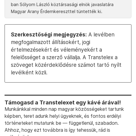
ban Sólyom László köztársasági elnök javaslatára
Magyar Arany Érdemkereszttel tüntették ki.
Szerkesztőségi megjegyzés:
A levélben
megfogalmazott állításokért, jogi
értelmezésekért és véleményekért a
felelősséget a szerző vállalja. A Transtelex a
szöveget közérdeklődésre számot tartó nyílt
levélként közli.
Támogasd a Transtelexet egy kávé árával!
Munkánkkal minden nap magyar közösségeket tartunk
képben, teret adunk helyi ügyeknek, és fontos erdélyi
történeteket mutatunk be — függetlenül, szabadon.
Ahhoz, hogy ezt továbbra is így tehessük, rád is