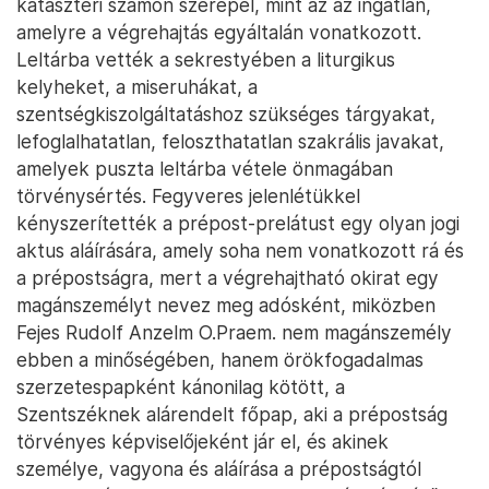
kataszteri számon szerepel, mint az az ingatlan,
amelyre a végrehajtás egyáltalán vonatkozott.
Leltárba vették a sekrestyében a liturgikus
kelyheket, a miseruhákat, a
szentségkiszolgáltatáshoz szükséges tárgyakat,
lefoglalhatatlan, feloszthatatlan szakrális javakat,
amelyek puszta leltárba vétele önmagában
törvénysértés. Fegyveres jelenlétükkel
kényszerítették a prépost-prelátust egy olyan jogi
aktus aláírására, amely soha nem vonatkozott rá és
a prépostságra, mert a végrehajtható okirat egy
magánszemélyt nevez meg adósként, miközben
Fejes Rudolf Anzelm O.Praem. nem magánszemély
ebben a minőségében, hanem örökfogadalmas
szerzetespapként kánonilag kötött, a
Szentszéknek alárendelt főpap, aki a prépostság
törvényes képviselőjeként jár el, és akinek
személye, vagyona és aláírása a prépostságtól