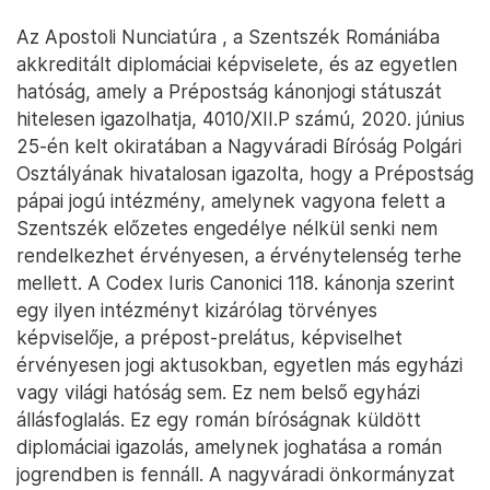
Az Apostoli Nunciatúra , a Szentszék Romániába
akkreditált diplomáciai képviselete, és az egyetlen
hatóság, amely a Prépostság kánonjogi státuszát
hitelesen igazolhatja, 4010/XII.P számú, 2020. június
25-én kelt okiratában a Nagyváradi Bíróság Polgári
Osztályának hivatalosan igazolta, hogy a Prépostság
pápai jogú intézmény, amelynek vagyona felett a
Szentszék előzetes engedélye nélkül senki nem
rendelkezhet érvényesen, a érvénytelenség terhe
mellett. A Codex Iuris Canonici 118. kánonja szerint
egy ilyen intézményt kizárólag törvényes
képviselője, a prépost-prelátus, képviselhet
érvényesen jogi aktusokban, egyetlen más egyházi
vagy világi hatóság sem. Ez nem belső egyházi
állásfoglalás. Ez egy román bíróságnak küldött
diplomáciai igazolás, amelynek joghatása a román
jogrendben is fennáll. A nagyváradi önkormányzat