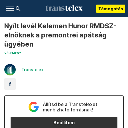
Támogatás
Nyílt levél Kelemen Hunor RMDSZ-
elnöknek a premontrei apátság
ügyében
VÉLEMÉNY
Transtelex
Állítsd be a Transtelexet
megbízható forrásnak!
Beállítom