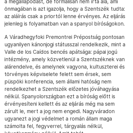
a megállapodást, de formálisan nem írta alá, ami
önmagában is azt igazolja, hogy a Szentszék tudta:
az aláírás csak a priortól lenne érvényes. Az eljárás
jelenleg is folyamatban van a spanyol bíróságokon.
A Váradhegyfoki Premontrei Prépostság pontosan
ugyanilyen kánonjogi státusszal rendelkezik, mint a
Valle de los Caídos bencés apátsága: pápai jogú
intézmény, amely közvetlenül a Szentszéknek van
alárendelve, és amelynek vagyona, kultuszterei és
törvényes képviselete felett sem érsek, sem
püspöki konferencia, sem állami hatóság nem
rendelkezhet a Szentszék előzetes jóváhagyása
nélkül. Spanyolországban ezt a bíróság előtt is
érvényesíteni kellett és az eljárás még ma sem
zárult le, mert a jog nem engedi. Nagyváradon
ugyanezt a jogi védelmet a román állam maga
számolta fel, fegyverrel, tárgyalás nélkül,