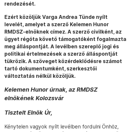
rendezését.
Ezért közöljük Varga Andrea Tünde nyílt
levelét, amelyet a szerző Kelemen Hunor
RMDSZ-elnöknek címez. A szerző civilként, az
ügyet régóta követő támogatóként fogalmazta
meg álláspontját. A levélben szereplő jogi és
politikai értelmezések a szerző álláspontját
tükrözik. A szöveget közérdeklődésre számot
tartó dokumentumként, szerkesztői
változtatás nélkül közöljük.
Kelemen Hunor úrnak, az RMDSZ
elnökének Kolozsvár
Tisztelt Elnök Úr,
Kénytelen vagyok nyílt levélben fordulni Önhöz,