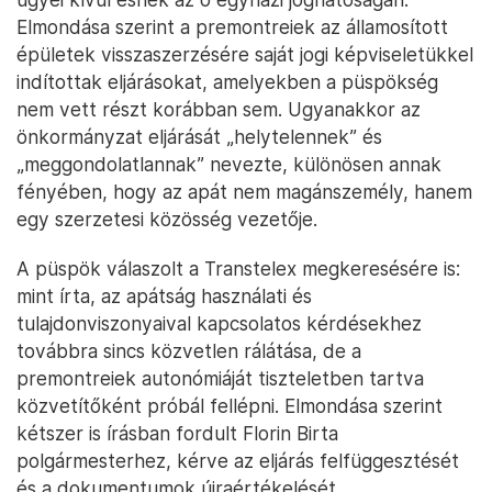
Elmondása szerint a premontreiek az államosított
épületek visszaszerzésére saját jogi képviseletükkel
indítottak eljárásokat, amelyekben a püspökség
nem vett részt korábban sem. Ugyanakkor az
önkormányzat eljárását „helytelennek” és
„meggondolatlannak” nevezte, különösen annak
fényében, hogy az apát nem magánszemély, hanem
egy szerzetesi közösség vezetője.
A püspök válaszolt a Transtelex megkeresésére is:
mint írta, az apátság használati és
tulajdonviszonyaival kapcsolatos kérdésekhez
továbbra sincs közvetlen rálátása, de a
premontreiek autonómiáját tiszteletben tartva
közvetítőként próbál fellépni. Elmondása szerint
kétszer is írásban fordult Florin Birta
polgármesterhez, kérve az eljárás felfüggesztését
és a dokumentumok újraértékelését.