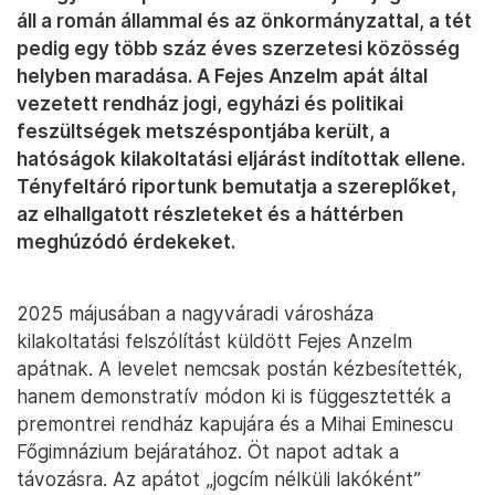
áll a román állammal és az önkormányzattal, a tét
pedig egy több száz éves szerzetesi közösség
helyben maradása. A Fejes Anzelm apát által
vezetett rendház jogi, egyházi és politikai
feszültségek metszéspontjába került, a
hatóságok kilakoltatási eljárást indítottak ellene.
Tényfeltáró riportunk bemutatja a szereplőket,
az elhallgatott részleteket és a háttérben
meghúzódó érdekeket.
2025 májusában a nagyváradi városháza
kilakoltatási felszólítást küldött Fejes Anzelm
apátnak. A levelet nemcsak postán kézbesítették,
hanem demonstratív módon ki is függesztették a
premontrei rendház kapujára és a Mihai Eminescu
Főgimnázium bejáratához. Öt napot adtak a
távozásra. Az apátot „jogcím nélküli lakóként”