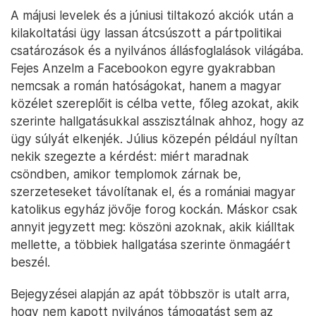
A májusi levelek és a júniusi tiltakozó akciók után a
kilakoltatási ügy lassan átcsúszott a pártpolitikai
csatározások és a nyilvános állásfoglalások világába.
Fejes Anzelm a Facebookon egyre gyakrabban
nemcsak a román hatóságokat, hanem a magyar
közélet szereplőit is célba vette, főleg azokat, akik
szerinte hallgatásukkal asszisztálnak ahhoz, hogy az
ügy súlyát elkenjék. Július közepén például nyíltan
nekik szegezte a kérdést: miért maradnak
csöndben, amikor templomok zárnak be,
szerzeteseket távolítanak el, és a romániai magyar
katolikus egyház jövője forog kockán. Máskor csak
annyit jegyzett meg: köszöni azoknak, akik kiálltak
mellette, a többiek hallgatása szerinte önmagáért
beszél.
Bejegyzései alapján az apát többször is utalt arra,
hogy nem kapott nyilvános támogatást sem az