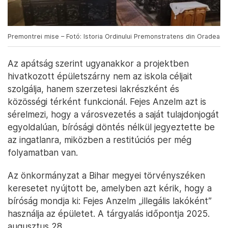
Premontrei mise – Fotó: Istoria Ordinului Premonstratens din Oradea
Az apátság szerint ugyanakkor a projektben
hivatkozott épületszárny nem az iskola céljait
szolgálja, hanem szerzetesi lakrészként és
közösségi térként funkcionál. Fejes Anzelm azt is
sérelmezi, hogy a városvezetés a saját tulajdonjogát
egyoldalúan, bírósági döntés nélkül jegyeztette be
az ingatlanra, miközben a restitúciós per még
folyamatban van.
Az önkormányzat a Bihar megyei törvényszéken
keresetet nyújtott be, amelyben azt kérik, hogy a
bíróság mondja ki: Fejes Anzelm „illegális lakóként”
használja az épületet. A tárgyalás időpontja 2025.
augusztus 28.