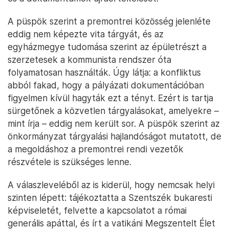
A püspök szerint a premontrei közösség jelenléte
eddig nem képezte vita tárgyát, és az
egyházmegye tudomása szerint az épületrészt a
szerzetesek a kommunista rendszer óta
folyamatosan használták. Úgy látja: a konfliktus
abból fakad, hogy a pályázati dokumentációban
figyelmen kívül hagyták ezt a tényt. Ezért is tartja
sürgetőnek a közvetlen tárgyalásokat, amelyekre –
mint írja – eddig nem került sor. A püspök szerint az
önkormányzat tárgyalási hajlandóságot mutatott, de
a megoldáshoz a premontrei rendi vezetők
részvétele is szükséges lenne.
A válaszleveléből az is kiderül, hogy nemcsak helyi
szinten lépett: tájékoztatta a Szentszék bukaresti
képviseletét, felvette a kapcsolatot a római
generális apáttal, és írt a vatikáni Megszentelt Élet