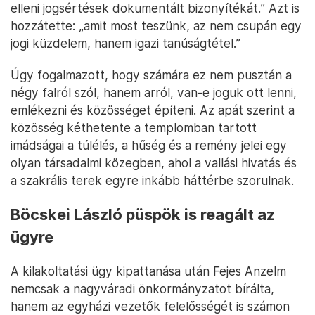
elleni jogsértések dokumentált bizonyítékát.” Azt is
hozzátette: „amit most teszünk, az nem csupán egy
jogi küzdelem, hanem igazi tanúságtétel.”
Úgy fogalmazott, hogy számára ez nem pusztán a
négy falról szól, hanem arról, van-e joguk ott lenni,
emlékezni és közösséget építeni. Az apát szerint a
közösség kéthetente a templomban tartott
imádságai a túlélés, a hűség és a remény jelei egy
olyan társadalmi közegben, ahol a vallási hivatás és
a szakrális terek egyre inkább háttérbe szorulnak.
Böcskei László püspök is reagált az
ügyre
A kilakoltatási ügy kipattanása után Fejes Anzelm
nemcsak a nagyváradi önkormányzatot bírálta,
hanem az egyházi vezetők felelősségét is számon