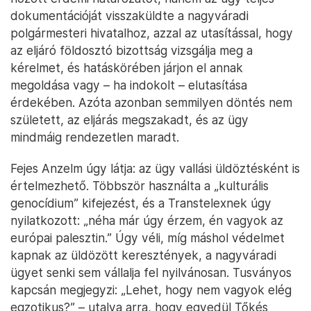
dokumentációját visszaküldte a nagyváradi
polgármesteri hivatalhoz, azzal az utasítással, hogy
az eljáró földosztó bizottság vizsgálja meg a
kérelmet, és hatáskörében járjon el annak
megoldása vagy – ha indokolt – elutasítása
érdekében. Azóta azonban semmilyen döntés nem
született, az eljárás megszakadt, és az ügy
mindmáig rendezetlen maradt.
Fejes Anzelm úgy látja: az ügy vallási üldöztésként is
értelmezhető. Többször használta a „kulturális
genocídium” kifejezést, és a Transtelexnek úgy
nyilatkozott: „néha már úgy érzem, én vagyok az
európai palesztin.” Úgy véli, míg máshol védelmet
kapnak az üldözött keresztények, a nagyváradi
ügyet senki sem vállalja fel nyilvánosan. Tusványos
kapcsán megjegyzi: „Lehet, hogy nem vagyok elég
egzotikus?” – utalva arra, hogy egyedül Tőkés