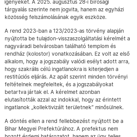
igényeket. A 2025. augusztus 28-i bírósági
tárgyalás szerinte nem jogvita, hanem az egyházi
közösség felszámolásának egyik eszköze.
A rend 2023-ban a 123/2023-as törvény alapján
nyújtotta be tulajdon-visszaszolgáltatási kérelmét a
nagyváradi belvárosban található templom és
rendház (kolostor) vonatkozásában. Ez volt az első
alkalom, hogy a jogszabály valódi esélyt adott arra,
hogy szakrális célú ingatlanokra is kiterjedjen a
restitúciós eljárás. Az apát szerint minden törvényi
feltételnek megfeleltek, és a jogszabályokat
betartva jártak el. A kérelmet azonban
elutasították azzal az indokkal, hogy az érintett
ingatlanok „kollektivizált területnek” minősülnek.
A döntés ellen a rend fellebbezést nyújtott be a
Bihar Megyei Prefektúrához. A prefektus nem
hozott érdemi határozatot, hanem az ügy teljes