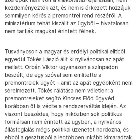
kezdeményezték azt, és nem is érkezett hozzájuk
semmilyen kérés a premontrei rend részéről. A
minisztérium tehát kiszállt az ügyből – hivatalosan
nem tartják magukat érintett félnek.
Tusványoson a magyar és erdélyi politikai elitből
egyedül Tőkés László állt ki nyilvánosan az apát
mellett. Orbán Viktor ugyanazon a színpadon
beszélt, de egy szóval sem említette a
premontreiek ügyét – amit az apát egyébként nem
sérelmezett. Tőkés rálátása nem véletlen: a
premontreieket segítő Kincses Előd ügyvéd
korábban őt is védte a rendszerváltás idején. Az
viszont beszédes, hogy miközben sok politikus
formálisan nem érintett az ügyben, a nyilvános
állásfoglalás mégis politikai üzenetet hordozna, és
ebből a gesztusból a legtöbben inkább kimaradtak.