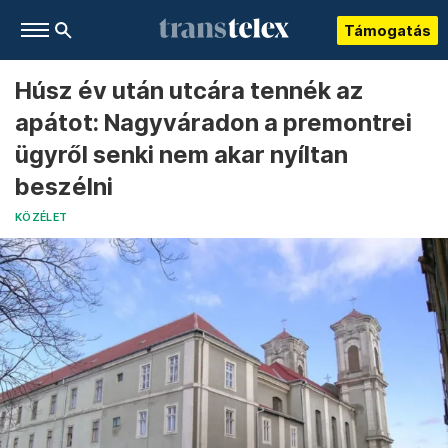
Támogatás
Húsz év után utcára tennék az
apátot: Nagyváradon a premontrei
ügyről senki nem akar nyíltan
beszélni
KÖZÉLET