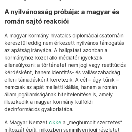
A nyilvánosság próbája: a magyar és
román sajtó reakciói
A magyar kormány hivatalos diplomáciai csatornáin
keresztül eddig nem érkezett nyilvános támogatás
az apátság irányába. A hallgatást azonban a
kormányhoz közel álló médiatér igyekszik
ellensúlyozni: a történetet nem jogi vagy restitúciós
kérdésként, hanem identitás- és vallásszabadság
elleni támadásként keretezik. A cél – úgy tűnik –
nemcsak az apát melletti kiállás, hanem a román
állam jogállamiságának hiteltelenítése is, amely
illeszkedik a magyar kormány külföldi
dezinformációs gyakorlatába.
A Magyar Nemzet
cikke
a „meghurcolt szerzetes”
mítoszát építi, miközben semmilyen jogi részletet