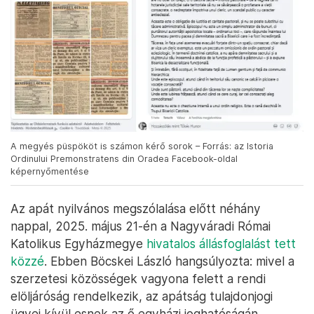
A megyés püspököt is számon kérő sorok – Forrás: az Istoria
Ordinului Premonstratens din Oradea Facebook-oldal
képernyőmentése
Az apát nyilvános megszólalása előtt néhány
nappal, 2025. május 21-én a Nagyváradi Római
Katolikus Egyházmegye
hivatalos állásfoglalást tett
közzé
. Ebben Böcskei László hangsúlyozta: mivel a
szerzetesi közösségek vagyona felett a rendi
elöljáróság rendelkezik, az apátság tulajdonjogi
ügyei kívül esnek az ő egyházi joghatóságán.