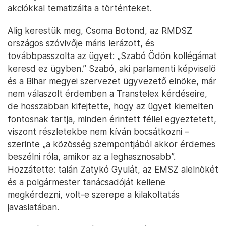
akciókkal tematizálta a történteket.
Alig kerestük meg, Csoma Botond, az RMDSZ
országos szóvivője máris lerázott, és
továbbpasszolta az ügyet: „Szabó Ödön kollégámat
keresd ez ügyben.” Szabó, aki parlamenti képviselő
és a Bihar megyei szervezet ügyvezető elnöke, már
nem válaszolt érdemben a Transtelex kérdéseire,
de hosszabban kifejtette, hogy az ügyet kiemelten
fontosnak tartja, minden érintett féllel egyeztetett,
viszont részletekbe nem kíván bocsátkozni –
szerinte „a közösség szempontjából akkor érdemes
beszélni róla, amikor az a leghasznosabb”.
Hozzátette: talán Zatykó Gyulát, az EMSZ alelnökét
és a polgármester tanácsadóját kellene
megkérdezni, volt-e szerepe a kilakoltatás
javaslatában.