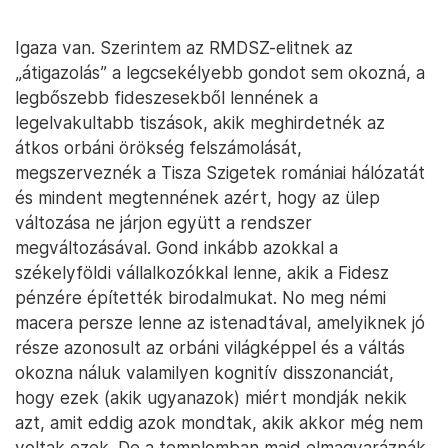
Igaza van. Szerintem az RMDSZ-elitnek az
„átigazolás” a legcsekélyebb gondot sem okozná, a
legbőszebb fideszesekből lennének a
legelvakultabb tiszások, akik meghirdetnék az
átkos orbáni örökség felszámolását,
megszerveznék a Tisza Szigetek romániai hálózatát
és mindent megtennének azért, hogy az ülep
változása ne járjon együtt a rendszer
megváltozásával. Gond inkább azokkal a
székelyföldi vállalkozókkal lenne, akik a Fidesz
pénzére építették birodalmukat. No meg némi
macera persze lenne az istenadtával, amelyiknek jó
része azonosult az orbáni világképpel és a váltás
okozna náluk valamilyen kognitív disszonanciát,
hogy ezek (akik ugyanazok) miért mondják nekik
azt, amit eddig azok mondtak, akik akkor még nem
voltak ezek. De a templomban majd elmagyaráznák