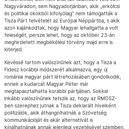
Nagyváradon, sem Nagyadorjánban, akik „erkölcsi
és politikai okokból kifolyólag” nem támogatták a
Tisza Párt felvételét az Európai Néppártba, s akik
azon kajánkodtak, hogy Magyar lehallgatta a volt
feleségét, persze lehet, hogy az október 23-án
meghirdetett megbékélési törvény majd erre is
kiterjed.
Kevéssé tartom valószínűnek azt, hogy a Tisza a
Fidesz korábbi módszerét alkalmazva, egy új
romániai magyar párt létrehozásában gondolkodik,
ennek a kudarcát Magyar Péter már
megtapasztalhatta korábbi pártjában. Sokkal
inkább valószínűnek tetszik az, hogy az RMDSZ-
ben szerephez jutnak a Tisza deklarált híveiként
politizálók, akik áthangolhatnák a Szövetség
kommunikációját és akár alternatívát is
kínálhatnának annak jelenlegi vezetésével szemben.