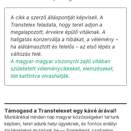
A cikk a szerző álláspontját képviseli. A
Transtelex feladata, hogy teret adjon a
megalapozott, érvekre épülő vitáknak. A
hallgatás konzerválja a hibákat, a vélemény –
ha alátámasztott és felelős – az első lépés a
változás felé.
A magyar-magyar viszonyról zajló vitában
születetett véleménycikkeket, elemzéseket,
ide kattintva olvashatják.
Támogasd a Transtelexet egy kávé árával!
Munkánkkal minden nap magyar közösségeket tartunk
képben, teret adunk helyi ügyeknek, és fontos erdélyi
történeteket mutatunk be — függetlenül, szabadon.