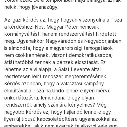
nekik, hogy jóvanazúgy.
Az igazi kérdés az, hogy hogyan viszonyulna a Tisza
a kérdéshez. Nos, Magyar Péter nemcsak
kormányváltást, hanem rendszerváltást hirdetett
meg. Ugyanakkor Nagyváradon és Nagyadorjánban
is elmondta, hogy a magyarországi támogatások
nem csökkennének, viszont demokratikusabbá,
átláthatóbbá tennék a pénzek elosztását. Ez
lehetne az elvi alapja, a Salat Levente által
részletesen leírt rendszer megteremtésének.
Kérdés azonban, hogy a választási kampány
elmúltával a Tisza hajlandó lenne-e ilyen mérvű
önkorlátozásra, lemondana-e egy olyan
rendszerről, amely számára kényelmes? Még
nagyobb kérdés az, hogy hajlandó lenne-e egy
ilyen új típusú kapcsolatépítésre ugyanazokkal az
emberekkel, akik nem akartak találkozni vele sem