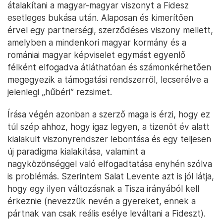
átalakítani a magyar-magyar viszonyt a Fidesz
esetleges bukása után. Alaposan és kimerítően
érvel egy partnerségi, szerződéses viszony mellett,
amelyben a mindenkori magyar kormány és a
romániai magyar képviselet egymást egyenlő
félként elfogadva átláthatóan és számonkérhetően
megegyezik a támogatási rendszerről, lecserélve a
jelenlegi „hűbéri” rezsimet.
Írása végén azonban a szerző maga is érzi, hogy ez
túl szép ahhoz, hogy igaz legyen, a tizenöt év alatt
kialakult viszonyrendszer lebontása és egy teljesen
új paradigma kialakítása, valamint a
nagyközönséggel való elfogadtatása enyhén szólva
is problémás. Szerintem Salat Levente azt is jól látja,
hogy egy ilyen változásnak a Tisza irányából kell
érkeznie (nevezzük nevén a gyereket, ennek a
pártnak van csak reális esélye leváltani a Fideszt).