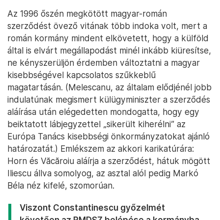
Az 1996 őszén megkötött magyar-román
szerződést övező vitának több indoka volt, mert a
román kormány mindent elkövetett, hogy a külföld
által is elvárt megállapodást minél inkább kiüresítse,
ne kényszerüljön érdemben változtatni a magyar
kisebbségével kapcsolatos szűkkeblű
magatartásán. (Melescanu, az általam elődjénél jobb
indulatúnak megismert külügyminiszter a szerződés
aláírása után elégedetten mondogatta, hogy egy
beiktatott lábjegyzettel „sikerült kiherélni” az
Európa Tanács kisebbségi önkormányzatokat ajánló
határozatát.) Emlékszem az akkori karikatúrára:
Horn és Văcăroiu aláírja a szerződést, hátuk mögött
Iliescu állva somolyog, az asztal alól pedig Markó
Béla néz kifelé, szomorúan.
Viszont Constantinescu győzelmét
követően az RMDSZ belépése a kormányba