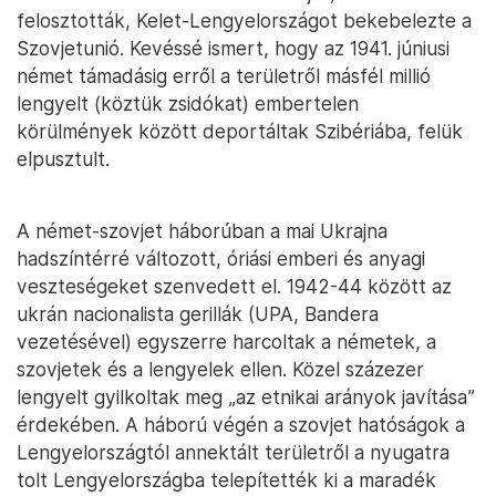
felosztották, Kelet-Lengyelországot bekebelezte a
Szovjetunió. Kevéssé ismert, hogy az 1941. júniusi
német támadásig erről a területről másfél millió
lengyelt (köztük zsidókat) embertelen
körülmények között deportáltak Szibériába, felük
elpusztult.
A német-szovjet háborúban a mai Ukrajna
hadszíntérré változott, óriási emberi és anyagi
veszteségeket szenvedett el. 1942-44 között az
ukrán nacionalista gerillák (UPA, Bandera
vezetésével) egyszerre harcoltak a németek, a
szovjetek és a lengyelek ellen. Közel százezer
lengyelt gyilkoltak meg „az etnikai arányok javítása”
érdekében. A háború végén a szovjet hatóságok a
Lengyelországtól annektált területről a nyugatra
tolt Lengyelországba telepítették ki a maradék