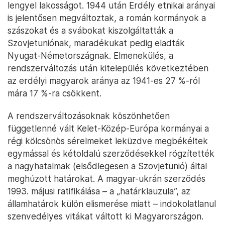
lengyel lakosságot. 1944 után Erdély etnikai arányai
is jelentősen megváltoztak, a román kormányok a
szászokat és a svábokat kiszolgáltatták a
Szovjetuniónak, maradékukat pedig eladták
Nyugat-Németországnak. Elmenekülés, a
rendszerváltozás után kitelepülés következtében
az erdélyi magyarok aránya az 1941-es 27 %-ról
mára 17 %-ra csökkent.
A rendszerváltozásoknak köszönhetően
függetlenné vált Kelet-Közép-Európa kormányai a
régi kölcsönös sérelmeket leküzdve megbékéltek
egymással és kétoldalú szerződésekkel rögzítették
a nagyhatalmak (elsődlegesen a Szovjetunió) által
meghúzott határokat. A magyar-ukrán szerződés
1993. májusi ratifikálása – a „határklauzula”, az
államhatárok külön elismerése miatt – indokolatlanul
szenvedélyes vitákat váltott ki Magyarországon.