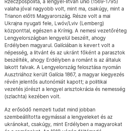
Rzeczpospolita, a lengyel-litván unió (1569-1795)
valaha jóval nagyobb volt, mint ma, csakúgy, mint a
Trianon előtti Magyarország. Része volt a mai
Ukrajna nyugati fele, Lwóv/Lviv (Lemberg)
központtal, egészen a Krímig. A nemesi vezetőréteg
Lengyelországban lengyelül beszélt, ahogy
Erdélyben magyarul. Galíciában is kevert volt a
népesség, a litvánt és az ukránt főként a parasztok
beszélték, ahogy Erdélyben a románt is az általuk
lakott falvak. A Lengyelország felosztása nyomán
Ausztriához került Galícia 1867, a magyar kiegyezés
révén jelentős autonómiát kapott; a politikai
vezetés jórészt a lengyel arisztokrácia és nemesség
(szlachta) kezében volt.
Az erősödő nemzeti tudat mind jobban
szembeállította egymással a lengyeleket és az
ukránokat, csakúgy, mint Erdélyben a magyarokat