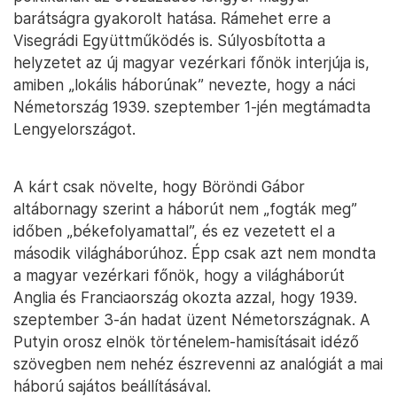
barátságra gyakorolt hatása. Rámehet erre a
Visegrádi Együttműködés is. Súlyosbította a
helyzetet az új magyar vezérkari főnök interjúja is,
amiben „lokális háborúnak” nevezte, hogy a náci
Németország 1939. szeptember 1-jén megtámadta
Lengyelországot.
A kárt csak növelte, hogy Böröndi Gábor
altábornagy szerint a háborút nem „fogták meg”
időben „békefolyamattal”, és ez vezetett el a
második világháborúhoz. Épp csak azt nem mondta
a magyar vezérkari főnök, hogy a világháborút
Anglia és Franciaország okozta azzal, hogy 1939.
szeptember 3-án hadat üzent Németországnak. A
Putyin orosz elnök történelem-hamisításait idéző
szövegben nem nehéz észrevenni az analógiát a mai
háború sajátos beállításával.