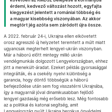
érdemi, kedvező változást hozott, egyfajta
kiegyezést jelentett a romániai többség és
a magyar kisebbség viszonyában. Az akkor
megtört jég azóta sem záródott újra össze.
A 2022. február 24-i, Ukrajna ellen elkövetett
orosz agresszió új helyzetet teremtett a múlt miatt
ugyancsak megterhelt lengyel-ukrán viszonyban.
Már a háború előtt mintegy millió ukrán
vendégmunkás dolgozott Lengyelországban, ehhez
jött a menekült-áradat. Ezeket példás gyorsasággal
integrálták, és a csekély nyelvi különbség a
garancia, hogy döntő többségük a háború
befejeződése után sem fog visszatérni Ukrajnába,
így a magyarnál jóval dinamikusabban fejlődő
lengyel gazdaság még erősebb lesz. Még fontosabb
az a politikai és katonai segítség, amit
Lengyelország nyúlt Ukrajna heroikus önvédelmi