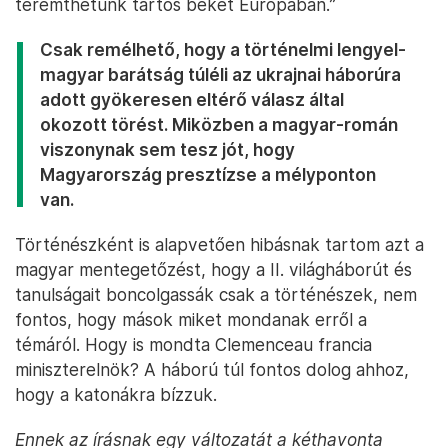
teremthetünk tartós békét Európában.”
Csak remélhető, hogy a történelmi lengyel-
magyar barátság túléli az ukrajnai háborúra
adott gyökeresen eltérő válasz által
okozott törést. Miközben a magyar-román
viszonynak sem tesz jót, hogy
Magyarország presztízse a mélyponton
van.
Történészként is alapvetően hibásnak tartom azt a
magyar mentegetőzést, hogy a II. világháborút és
tanulságait boncolgassák csak a történészek, nem
fontos, hogy mások miket mondanak erről a
témáról. Hogy is mondta Clemenceau francia
miniszterelnök? A háború túl fontos dolog ahhoz,
hogy a katonákra bízzuk.
Ennek az írásnak egy változatát a kéthavonta