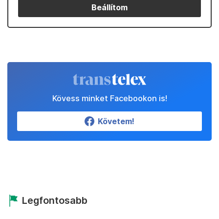
Beállítom
Kövess minket Facebookon is!
Követem!
Legfontosabb