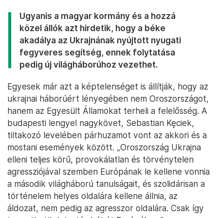
Ugyanis a magyar kormány és a hozzá
közel állók azt hirdetik, hogy a béke
akadálya az Ukrajnának nyújtott nyugati
fegyveres segítség, ennek folytatása
pedig új világháborúhoz vezethet.
Egyesek már azt a képtelenséget is állítják, hogy az
ukrajnai háborúért lényegében nem Oroszországot,
hanem az Egyesült Államokat terheli a felelősség. A
budapesti lengyel nagykövet, Sebastian Kęciek,
tiltakozó levelében párhuzamot vont az akkori és a
mostani események között. „Oroszország Ukrajna
elleni teljes körű, provokálatlan és törvénytelen
agressziójával szemben Európának le kellene vonnia
a második világháború tanulságait, és szolidárisan a
történelem helyes oldalára kellene állnia, az
áldozat, nem pedig az agresszor oldalára. Csak így