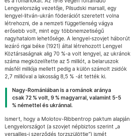
és a románokat. Az 1918 végén föltámadó
Lengyelország vezetője, Pilsudski marsall, egy
lengyel-litván-ukrán föderációt szeretett volna
létrehozni, de a nemzeti függetlenség vágya
erősebb volt, mint egy többnemzetiségű
nagyhatalom lehetősége. A lengyel-szovjet háborút
lezáró rigai béke (1921) által létrehozott Lengyel
Köztársaságnak alig 70 %-a volt lengyel, az ukránok
száma megközelítette az 5 milliót, a belaruszok
másfél milliója mellett pedig a külön számolt zsidók
2,7 millióval a lakosság 8,5 % -át tették ki.
Nagy-Romániában is a románok aránya
csak 72 % volt, 9 % magyarral, valamint 5-5
% némettel és ukránnal.
Ismert, hogy a Molotov-Ribbentrop paktum alapján
Lengyelországot (a szovjet népbiztos szerint „a
versailles-i szerződés torzszülöttje”) ismét