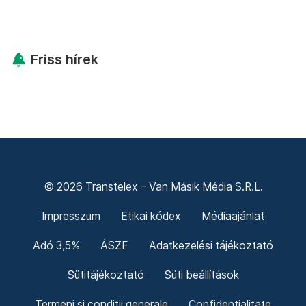
Friss hírek
© 2026 Transtelex – Van Másik Média S.R.L.
Impresszum
Etikai kódex
Médiaajánlat
Adó 3,5%
ÁSZF
Adatkezelési tájékoztató
Sütitájékoztató
Süti beállítások
Termeni și condiții generale
Confidențialitate