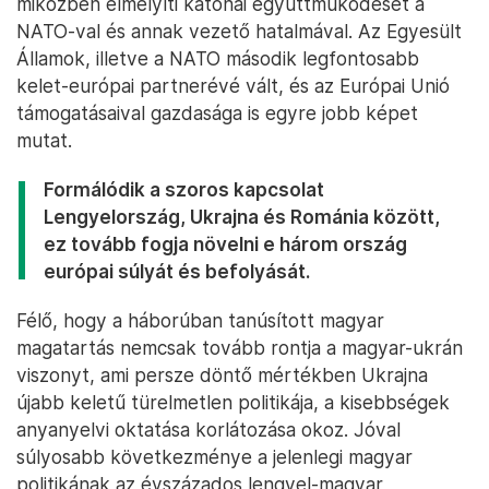
miközben elmélyíti katonai együttműködését a
NATO-val és annak vezető hatalmával. Az Egyesült
Államok, illetve a NATO második legfontosabb
kelet-európai partnerévé vált, és az Európai Unió
támogatásaival gazdasága is egyre jobb képet
mutat.
Formálódik a szoros kapcsolat
Lengyelország, Ukrajna és Románia között,
ez tovább fogja növelni e három ország
európai súlyát és befolyását.
Félő, hogy a háborúban tanúsított magyar
magatartás nemcsak tovább rontja a magyar-ukrán
viszonyt, ami persze döntő mértékben Ukrajna
újabb keletű türelmetlen politikája, a kisebbségek
anyanyelvi oktatása korlátozása okoz. Jóval
súlyosabb következménye a jelenlegi magyar
politikának az évszázados lengyel-magyar