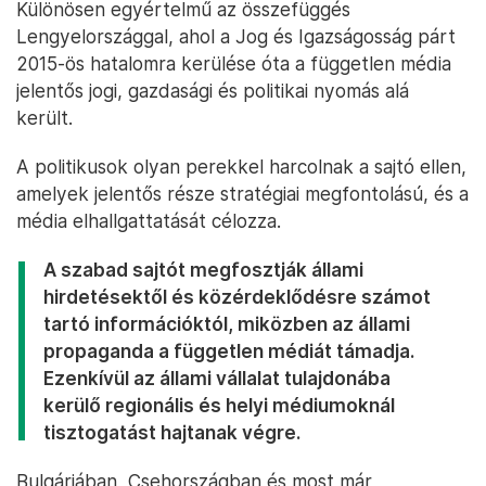
Különösen egyértelmű az összefüggés
Lengyelországgal, ahol a Jog és Igazságosság párt
2015-ös hatalomra kerülése óta a független média
jelentős jogi, gazdasági és politikai nyomás alá
került.
A politikusok olyan perekkel harcolnak a sajtó ellen,
amelyek jelentős része stratégiai megfontolású, és a
média elhallgattatását célozza.
A szabad sajtót megfosztják állami
hirdetésektől és közérdeklődésre számot
tartó információktól, miközben az állami
propaganda a független médiát támadja.
Ezenkívül az állami vállalat tulajdonába
kerülő regionális és helyi médiumoknál
tisztogatást hajtanak végre.
Bulgáriában, Csehországban és most már