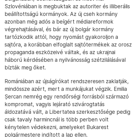
Szlovéniában is megbuktak az autoriter és illiberális
beállítottságú kormányok. Az új cseh kormány
azonban még adós a beígért médiareformok
végrehajtásával, és bár az új bolgár kormány
tartózkodik attól, hogy nyomást gyakoroljon a
sajtóra, a korábban elfoglalt sajtótermékek az orosz
propaganda eszközeivé váltak, és az ukrajnai
háború kérdésében a nyilvánosság szétzilálásával
bízták meg őket.
Romániában az újságírókat rendszeresen zaklatják,
mindössze azért, mert a munkájukat végzik. Emilia
Șercan nemrég egy rendőrségi forrásból származó
kompromat, vagyis lejárató szivárogtatás
áldozatává vált, a Libertatea szerkesztősége pedig
csak tavaly harmincnál is több perben volt
kénytelen védekezni, amelyeket Bukarest
polgármestere indított a lap ellen.