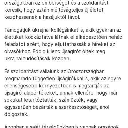
országokban az emberséget és a szolidaritást
keresik, hogy aztán méltóságteljes új életet
kezdhessenek a hazájuktól távol.
Támogatjuk ukrajnai kollégáinkat is, akik gyakran az
életüket kockáztatva látnak el elképesztően nehéz
feladatot azért, hogy eljuttathassák a híreket az
olvasókhoz. Eddig kilenc újságírót öltek meg
ukrajnai tudósításaik közben.
És szolidaritást vállalunk az Oroszországban
megmaradó független újságírókkal is, akik az egyre
ellenségesebb környezetben is megtartják az
újságírói alapértékeket, annak ellenére, hogy már
sokukat letartóztatták, száműzték, vagy
egyszerűen bezárták a szerkesztőséget, ahol
dolgoztak.
Azonban a saját térségünkben is vannak országok,