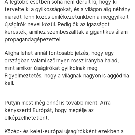
A legtöbb esetben soha nem derült ki, hogy ki
tervelte ki a gyilkosságokat, és a világon alig néhány
maradt fenn közös emlékezetünkben a meggyilkolt
újságírók nevei közül. Pedig ők az igazságot
keresték, amihez szembeszálltak a gigantikus állami
propagandagépezettel.
Aligha lehet annál fontosabb jelzés, hogy egy
országban valami szörnyen rossz irányba halad,
mint amikor újságírókat gyilkolnak meg.
Figyelmeztetés, hogy a világnak nagyon is aggódnia
kell.
Putyin most még ennél is tovább ment. Arra
kényszeríti Európát, hogy megélje az
elképzelhetetlent.
Közép- és kelet-európai újságírókként ezekben a