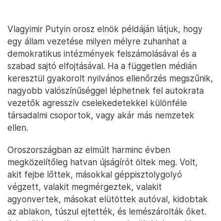
Vlagyimir Putyin orosz elnök példáján látjuk, hogy
egy állam vezetése milyen mélyre zuhanhat a
demokratikus intézmények felszámolásával és a
szabad sajtó elfojtásával. Ha a független médián
keresztül gyakorolt nyilvános ellenőrzés megszűnik,
nagyobb valószínűséggel léphetnek fel autokrata
vezetők agresszív cselekedetekkel különféle
társadalmi csoportok, vagy akár más nemzetek
ellen.
Oroszországban az elmúlt harminc évben
megközelítőleg hatvan újságírót öltek meg. Volt,
akit fejbe lőttek, másokkal géppisztolygolyó
végzett, valakit megmérgeztek, valakit
agyonvertek, másokat elütöttek autóval, kidobtak
az ablakon, túszul ejtették, és lemészárolták őket.