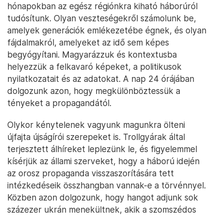
hónapokban az egész régiónkra kiható háborúról
tudósítunk. Olyan veszteségekről számolunk be,
amelyek generációk emlékezetébe égnek, és olyan
fájdalmakról, amelyeket az idő sem képes
begyógyítani. Magyarázzuk és kontextusba
helyezzük a felkavaró képeket, a politikusok
nyilatkozatait és az adatokat. A nap 24 órájában
dolgozunk azon, hogy megkülönböztessük a
tényeket a propagandától.
Olykor kénytelenek vagyunk magunkra ölteni
újfajta újságírói szerepeket is. Trollgyárak által
terjesztett álhíreket leplezünk le, és figyelemmel
kísérjük az állami szerveket, hogy a háború idején
az orosz propaganda visszaszorítására tett
intézkedéseik összhangban vannak-e a törvénnyel.
Közben azon dolgozunk, hogy hangot adjunk sok
százezer ukrán menekültnek, akik a szomszédos