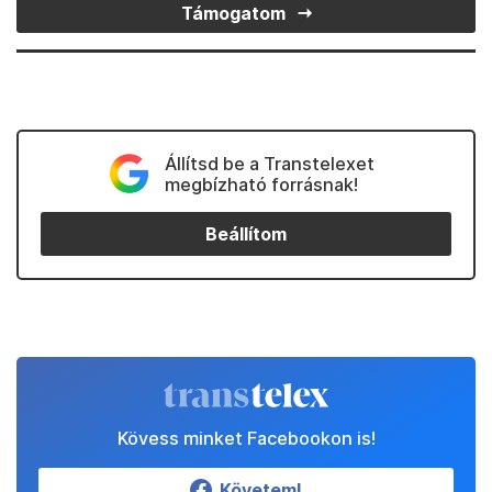
Támogatom
Állítsd be a Transtelexet
megbízható forrásnak!
Beállítom
Kövess minket Facebookon is!
Követem!