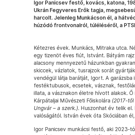
Igor Panicsev festő, kovács, katona, 1
Ukrán Fegyveres Erők tagja, megsebes
harcolt. Jelenleg Munkácson él, a hátvéd
húzódó frontvonalról, túléléséről, a PT
Kétezres évek. Munkács, Mitraka utca. 
egy tizenöt éves fiút, Istvánt. Bátyám rajz
alacsony mennyezetű házunkban gyakran 
skiccek, vázlatok, tusrajzok sorát gyártj
vendégül látja barátját, Igort. A garázsb
festéktubusok, ecsetek, vásznak, festőlád
illata, a vásznakon életre hívott alakok. Ő 
Kárpátaljai Művészeti Főiskolára
(2017-től
Ungvár – a szerk.)
. Huszonhat év telik el
valóságától. István évek óta Skóciában él,
Igor Panicsev munkácsi festő, aki 2023-tó