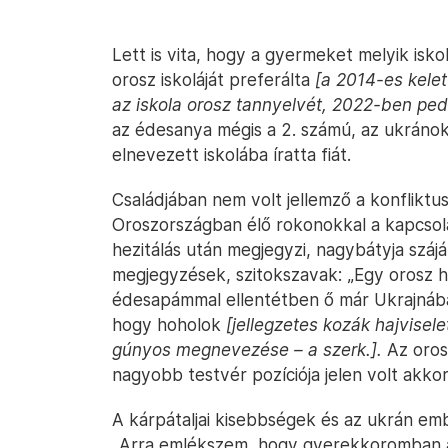
Lett is vita, hogy a gyermeket melyik is
orosz iskoláját preferálta
[a 2014-es kelet
az iskola orosz tannyelvét, 2022-ben pedi
az édesanya mégis a 2. számú, az ukránok
elnevezett iskolába íratta fiát.
Családjában nem volt jellemző a konfliktus
Oroszországban élő rokonokkal a kapcsola
hezitálás után megjegyzi, nagybátyja szájá
megjegyzések, szitokszavak: „Egy orosz ha
édesapámmal ellentétben ő már Ukrajnába
hogy hoholok
[jellegzetes kozák hajvisel
gúnyos megnevezése – a szerk.].
Az oros
nagyobb testvér pozíciója jelen volt akkor 
A kárpátaljai kisebbségek és az ukrán emb
„Arra emlékszem, hogy gyerekkoromban a