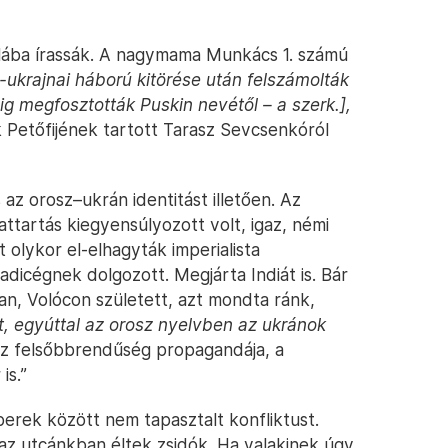
kolába írassák. A nagymama Munkács 1. számú
-ukrajnai háború kitörése után felszámolták
g megfosztották Puskin nevétől – a szerk.],
 Petőfijének tartott Tarasz Sevcsenkóról
 az orosz–ukrán identitást illetően. Az
ttartás kiegyensúlyozott volt, igaz, némi
t olykor el-elhagyták imperialista
dicégnek dolgozott. Megjárta Indiát is. Bár
n, Volócon született, azt mondta ránk,
et, egyúttal az orosz nyelvben az ukránok
z felsőbbrendűség propagandája, a
is.”
erek között nem tapasztalt konfliktust.
z utcánkban éltek zsidók. Ha valakinek úgy