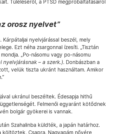
ait. Túléléséről, a PTSD megpróbáltatásairól
az orosz nyelvet”
Kárpátaljai nyelvjárással beszél, mely
ege. Ezt néha zsargonnal ízesíti. „Tisztán
”, mondja. „Po-násomu vagy po-násomu
i nyelvjárásnak – a szerk.)
. Donbászban a
ott, velük tiszta ukránt használtam. Amikor
.”
ával ukránul beszéltek. Édesapja hithű
üggetlenségét. Felmenői egyaránt kötődnek
én bolgár gyökerei is vannak.
után Szahalinba küldték, a japán határhoz.
ra költöztek, Csapra. Nagyapám nővére