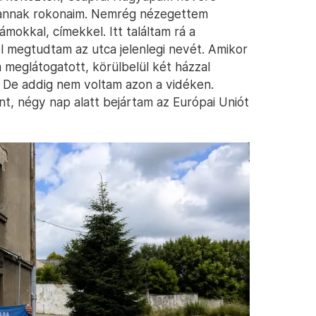
s vannak rokonaim. Nemrég nézegettem
mokkal, címekkel. Itt találtam rá a
l megtudtam az utca jelenlegi nevét. Amikor
 meglátogatott, körülbelül két házzal
! De addig nem voltam azon a vidéken.
t, négy nap alatt bejártam az Európai Uniót