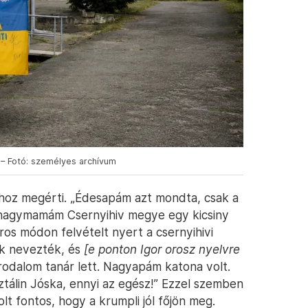
 – Fotó: személyes archívum
ghoz megérti. „Édesapám azt mondta, csak a
 nagymamám Csernyihiv megye egy kicsiny
ros módon felvételt nyert a csernyihivi
ek nevezték, és
[e ponton Igor orosz nyelvre
irodalom tanár lett. Nagyapám katona volt.
ztálin Jóska, ennyi az egész!” Ezzel szemben
olt fontos, hogy a krumpli jól főjön meg.