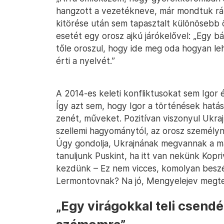
hangzott a vezetékneve, már mondtuk rá: 
kitörése után sem tapasztalt különösebb 
esetét egy orosz ajkú járókelővel: „Egy 
tőle oroszul, hogy ide meg oda hogyan lehe
érti a nyelvét.”
A 2014-es keleti konfliktusokat sem Igor
Így azt sem, hogy Igor a történések hatásá
zenét, műveket. Pozitívan viszonyul Ukraj
szellemi hagyománytól, az orosz személyn
Úgy gondolja, Ukrajnának megvannak a ma
tanuljunk Puskint, ha itt van nekünk Kopri
kezdünk – Ez nem vicces, komolyan besz
Lermontovnak? Na jó, Mengyelejev megtet
„
Egy virágokkal teli csendé