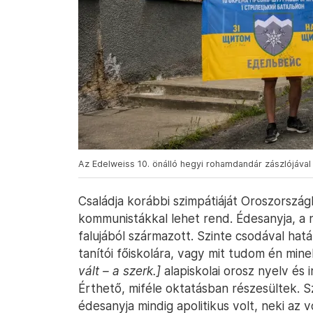
Az Edelweiss 10. önálló hegyi rohamdandár zászlójával
Családja korábbi szimpátiáját Oroszorszá
kommunistákkal lehet rend. Édesanyja, a
falujából származott. Szinte csodával hatá
tanítói főiskolára, vagy mit tudom én min
vált – a szerk.]
alapiskolai orosz nyelv és 
Érthető, miféle oktatásban részesültek. S
édesanyja mindig apolitikus volt, neki az v