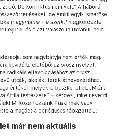
zsidó. De konfliktus nem volt.” A háború
összezörrenéseket, de említi egyik ismerőse
bábka
[nagymama – a szerk.]
megkérdezte
t eljutni, és ő azt válaszolta ukránul, nem
 édesapja, sem nagybátyja nem érték meg.
ra likvidálta életéből az orosz nyelvet,
na radikális eltávolodásához az orosz
evű utcák, iskolák, terek átnevezéséhez.
ga értékei, melyekre büszke lehet. „Miért
va Attila festészete? – kérdezi, mire nevetni
élek! Mi köze hozzánk Puskinnak vagy
te a magáét a periódusos táblázattal…”
let már nem aktuális