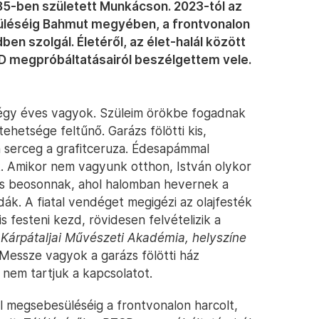
985-ben született Munkácson. 2023-tól az
üléséig Bahmut megyében, a frontvonalon
ben szolgál. Életéről, az élet-halál között
SD megpróbáltatásairól beszélgettem vele.
Négy éves vagyok. Szüleim örökbe fogadnak
tehetsége feltűnő. Garázs fölötti kis,
serceg a grafitceruza. Édesapámmal
ák. Amikor nem vagyunk otthon, István olykor
a is beosonnak, ahol halomban hevernek a
ák. A fiatal vendéget megigézi az olajfesték
is festeni kezd, rövidesen felvételizik a
 Kárpátaljai Művészeti Akadémia, helyszíne
. Messze vagyok a garázs fölötti ház
 nem tartjuk a kapcsolatot.
l megsebesüléséig a frontvonalon harcolt,