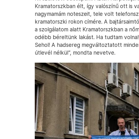
Kramatorszkban élt, így valószínű ott i
nagymamám noteszeit, tele volt telefonszá
kramatorszki rokon címére. A bajtársaimtó
a szolgálatom alatt Kramatorszkban a nőm
odébb béreltünk lakást. Ha tudtam volna
Sehol! A hadsereg megváltoztatott minden
útlevél nélkül”, mondta nevetve.