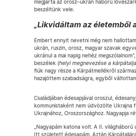
megjárta az orosz–ukrán háború lövészárk
beszéltünk vele.
„Likvidáltam az életemből 
Embert ennyit nevetni még nem hallottam. 
ukrán, ruszin, orosz, magyar szavak egyvel
ukránul a mai napig nehéz megszólalnom
beszélek
(helyi megnevezése a kárpátalja
fiúk nagy része a Kárpátmellékről származ
hazajöttem szabadságra, egyből váltottam
Családjában édesapjával oroszul, édesanyj
kommunistaként nem üdvözölte Ukrajna f
Ukrajnához, Oroszországhoz. Nagyapja rév
„Nagyapám katona volt. A II. világháború 
Itt született édesapám. Aztán Kárpátaljá