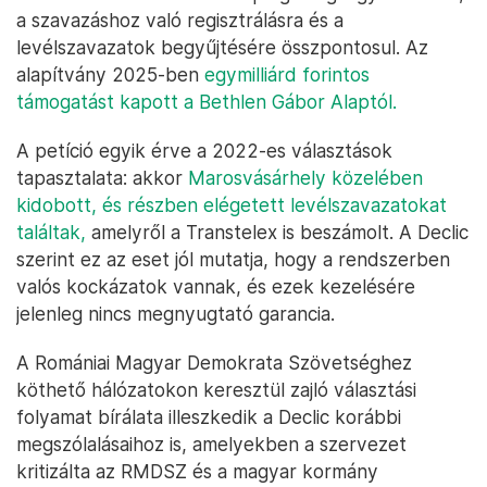
a szavazáshoz való regisztrálásra és a
levélszavazatok begyűjtésére összpontosul. Az
alapítvány 2025-ben
egymilliárd forintos
támogatást kapott a Bethlen Gábor Alaptól.
A petíció egyik érve a 2022-es választások
tapasztalata: akkor
Marosvásárhely közelében
kidobott, és részben elégetett levélszavazatokat
találtak,
amelyről a Transtelex is beszámolt. A Declic
szerint ez az eset jól mutatja, hogy a rendszerben
valós kockázatok vannak, és ezek kezelésére
jelenleg nincs megnyugtató garancia.
A Romániai Magyar Demokrata Szövetséghez
köthető hálózatokon keresztül zajló választási
folyamat bírálata illeszkedik a Declic korábbi
megszólalásaihoz is, amelyekben a szervezet
kritizálta az RMDSZ és a magyar kormány