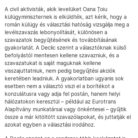
A civil aktivisták, akik levelüket Oana Țoiu
külügyminiszternek is elküldték, azt kérik, hogy a
román külügy és választási hatóság vizsgálja meg a
levélszavazás lebonyolítását, különösen a
szavazatok begyűjtésének és továbbításának
gyakorlatát. A Declic szerint a választóknak külső
befolyástól mentesen kellene szavazniuk, és a
szavazatukat is saját maguknak kellene
visszajuttatniuk, nem pedig begyűjtési akciók
keretében leadniuk. A gyakorlatban ugyanis sok
esetben nem a választó viszi el a borítékot a
konzulátusra vagy adja fel postán, hanem helyi
hálózatokon keresztül – például az Eurotrans
Alapítvány munkatársai vagy önkéntesei – gyűjtik
össze a már kitöltött szavazólapokat, és juttatják el
azokat egyben a választási irodához.