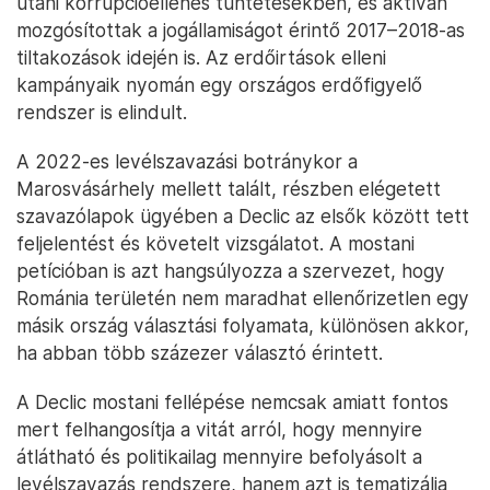
utáni korrupcióellenes tüntetésekben, és aktívan
mozgósítottak a jogállamiságot érintő 2017–2018-as
tiltakozások idején is. Az erdőirtások elleni
kampányaik nyomán egy országos erdőfigyelő
rendszer is elindult.
A 2022-es levélszavazási botránykor a
Marosvásárhely mellett talált, részben elégetett
szavazólapok ügyében a Declic az elsők között tett
feljelentést és követelt vizsgálatot. A mostani
petícióban is azt hangsúlyozza a szervezet, hogy
Románia területén nem maradhat ellenőrizetlen egy
másik ország választási folyamata, különösen akkor,
ha abban több százezer választó érintett.
A Declic mostani fellépése nemcsak amiatt fontos
mert felhangosítja a vitát arról, hogy mennyire
átlátható és politikailag mennyire befolyásolt a
levélszavazás rendszere, hanem azt is tematizálja