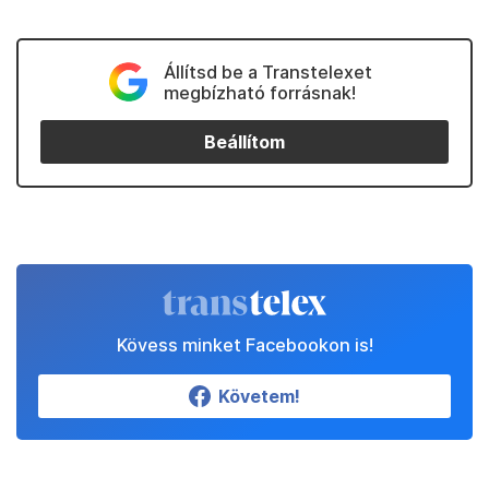
Állítsd be a Transtelexet
megbízható forrásnak!
Beállítom
Kövess minket Facebookon is!
Követem!