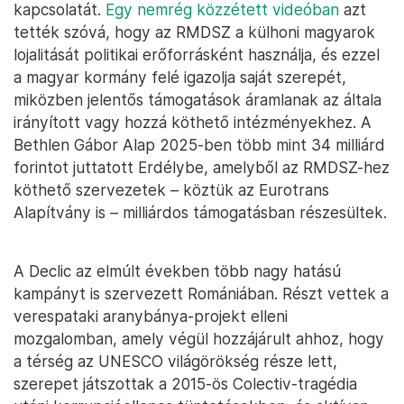
kapcsolatát.
Egy nemrég közzétett videóban
azt
tették szóvá, hogy az RMDSZ a külhoni magyarok
lojalitását politikai erőforrásként használja, és ezzel
a magyar kormány felé igazolja saját szerepét,
miközben jelentős támogatások áramlanak az általa
irányított vagy hozzá köthető intézményekhez. A
Bethlen Gábor Alap 2025-ben több mint 34 milliárd
forintot juttatott Erdélybe, amelyből az RMDSZ-hez
köthető szervezetek – köztük az Eurotrans
Alapítvány is – milliárdos támogatásban részesültek.
A Declic az elmúlt években több nagy hatású
kampányt is szervezett Romániában. Részt vettek a
verespataki aranybánya-projekt elleni
mozgalomban, amely végül hozzájárult ahhoz, hogy
a térség az UNESCO világörökség része lett,
szerepet játszottak a 2015-ös Colectiv-tragédia