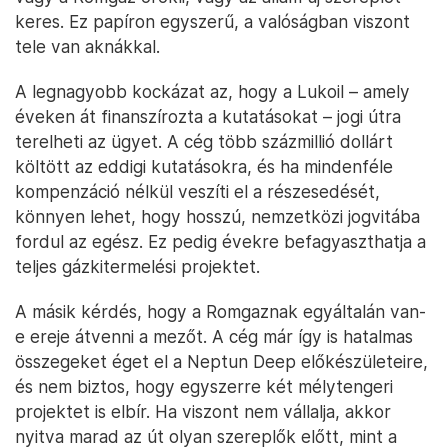
keres. Ez papíron egyszerű, a valóságban viszont
tele van aknákkal.
A legnagyobb kockázat az, hogy a Lukoil – amely
éveken át finanszírozta a kutatásokat – jogi útra
terelheti az ügyet. A cég több százmillió dollárt
költött az eddigi kutatásokra, és ha mindenféle
kompenzáció nélkül veszíti el a részesedését,
könnyen lehet, hogy hosszú, nemzetközi jogvitába
fordul az egész. Ez pedig évekre befagyaszthatja a
teljes gázkitermelési projektet.
A másik kérdés, hogy a Romgaznak egyáltalán van-
e ereje átvenni a mezőt. A cég már így is hatalmas
összegeket éget el a Neptun Deep előkészületeire,
és nem biztos, hogy egyszerre két mélytengeri
projektet is elbír. Ha viszont nem vállalja, akkor
nyitva marad az út olyan szereplők előtt, mint a