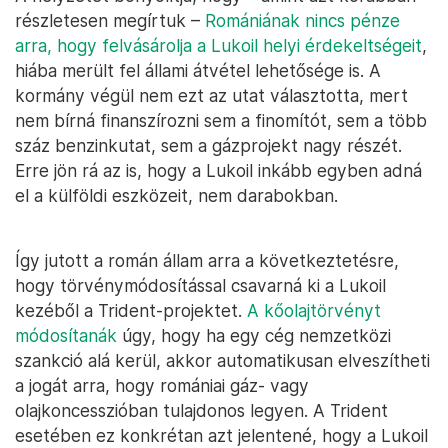
részletesen megírtuk –
Romániának nincs pénze
arra, hogy felvásárolja a Lukoil helyi érdekeltségeit
,
hiába merült fel állami átvétel lehetősége is. A
kormány végül nem ezt az utat választotta, mert
nem bírná finanszírozni sem a finomítót, sem a több
száz benzinkutat, sem a gázprojekt nagy részét.
Erre jön rá az is, hogy a Lukoil inkább egyben adná
el a külföldi eszközeit, nem darabokban.
Így jutott a román állam arra a következtetésre,
hogy törvénymódosítással csavarná ki a Lukoil
kezéből a Trident-projektet.
A kőolajtörvényt
módosítanák
úgy, hogy ha egy cég nemzetközi
szankció alá kerül, akkor automatikusan elveszítheti
a jogát arra, hogy romániai gáz- vagy
olajkoncesszióban tulajdonos legyen. A Trident
esetében ez konkrétan azt jelentené, hogy a Lukoil