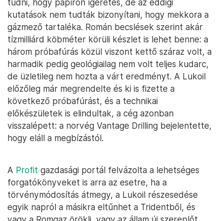
tudni, hogy papíron ígéretes, de az eddigi
kutatások nem tudták bizonyítani, hogy mekkora a
gázmező tartaléka. Román becslések szerint akár
tízmilliárd köbméter körüli készlet is lehet benne: a
három próbafúrás közül viszont kettő száraz volt, a
harmadik pedig geológiailag nem volt teljes kudarc,
de üzletileg nem hozta a várt eredményt. A Lukoil
előzőleg már megrendelte és ki is fizette a
következő próbafúrást, és a technikai
előkészületek is elindultak, a cég azonban
visszalépett: a norvég Vantage Drilling bejelentette,
hogy eláll a megbízástól.
A
Profit
gazdasági portál felvázolta a lehetséges
forgatókönyveket is arra az esetre, ha a
törvénymódosítás átmegy, a Lukoil részesedése
egyik napról a másikra eltűnhet a Tridentből, és
vagy a Romgaz örökli, vagy az állam új szereplőt