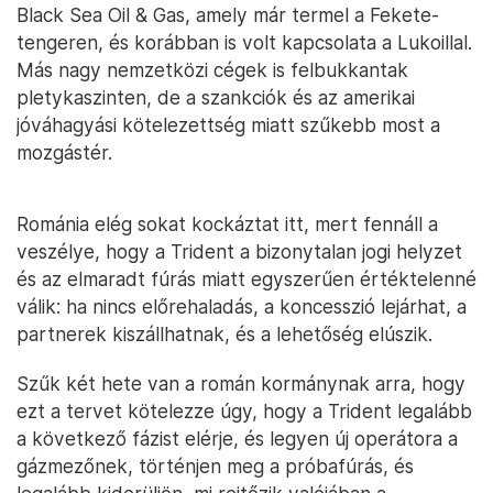
Black Sea Oil & Gas, amely már termel a Fekete-
tengeren, és korábban is volt kapcsolata a Lukoillal.
Más nagy nemzetközi cégek is felbukkantak
pletykaszinten, de a szankciók és az amerikai
jóváhagyási kötelezettség miatt szűkebb most a
mozgástér.
Románia elég sokat kockáztat itt, mert fennáll a
veszélye, hogy a Trident a bizonytalan jogi helyzet
és az elmaradt fúrás miatt egyszerűen értéktelenné
válik: ha nincs előrehaladás, a koncesszió lejárhat, a
partnerek kiszállhatnak, és a lehetőség elúszik.
Szűk két hete van a román kormánynak arra, hogy
ezt a tervet kötelezze úgy, hogy a Trident legalább
a következő fázist elérje, és legyen új operátora a
gázmezőnek, történjen meg a próbafúrás, és