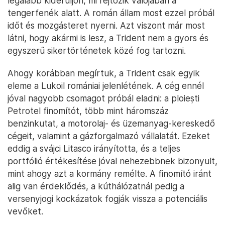
legalább kiderüljön, mi rejtőzik valójában a
tengerfenék alatt. A román állam most ezzel próbál
időt és mozgásteret nyerni. Azt viszont már most
látni, hogy akármi is lesz, a Trident nem a gyors és
egyszerű sikertörténetek közé fog tartozni.
Ahogy korábban megírtuk, a Trident csak egyik
eleme a Lukoil romániai jelenlétének. A cég ennél
jóval nagyobb csomagot próbál eladni: a ploiești
Petrotel finomítót, több mint háromszáz
benzinkutat, a motorolaj- és üzemanyag-kereskedő
cégeit, valamint a gázforgalmazó vállalatát. Ezeket
eddig a svájci Litasco irányította, és a teljes
portfólió értékesítése jóval nehezebbnek bizonyult,
mint ahogy azt a kormány remélte. A finomító iránt
alig van érdeklődés, a kúthálózatnál pedig a
versenyjogi kockázatok fogják vissza a potenciális
vevőket.