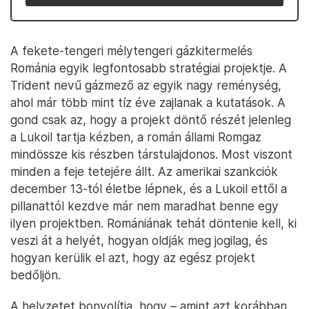
A fekete-tengeri mélytengeri gázkitermelés
Románia egyik legfontosabb stratégiai projektje. A
Trident nevű gázmező az egyik nagy reménység,
ahol már több mint tíz éve zajlanak a kutatások. A
gond csak az, hogy a projekt döntő részét jelenleg
a Lukoil tartja kézben, a román állami Romgaz
mindössze kis részben társtulajdonos. Most viszont
minden a feje tetejére állt. Az amerikai szankciók
december 13-tól életbe lépnek, és a Lukoil ettől a
pillanattól kezdve már nem maradhat benne egy
ilyen projektben. Romániának tehát döntenie kell, ki
veszi át a helyét, hogyan oldják meg jogilag, és
hogyan kerülik el azt, hogy az egész projekt
bedőljön.
A helyzetet bonyolítja, hogy – amint azt korábban