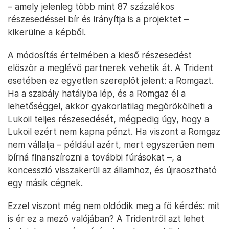
– amely jelenleg több mint 87 százalékos
részesedéssel bír és irányítja is a projektet –
kikerülne a képből.
A módosítás értelmében a kieső részesedést
először a meglévő partnerek vehetik át. A Trident
esetében ez egyetlen szereplőt jelent: a Romgazt.
Ha a szabály hatályba lép, és a Romgaz él a
lehetőséggel, akkor gyakorlatilag megörökölheti a
Lukoil teljes részesedését, mégpedig úgy, hogy a
Lukoil ezért nem kapna pénzt. Ha viszont a Romgaz
nem vállalja – például azért, mert egyszerűen nem
bírná finanszírozni a további fúrásokat –, a
koncesszió visszakerül az államhoz, és újraosztható
egy másik cégnek.
Ezzel viszont még nem oldódik meg a fő kérdés: mit
is ér ez a mező valójában? A Tridentről azt lehet