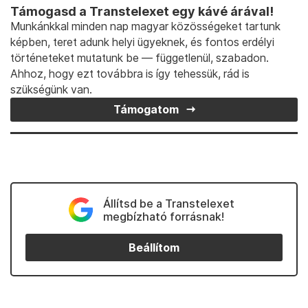
Támogasd a Transtelexet egy kávé árával!
Munkánkkal minden nap magyar közösségeket tartunk
képben, teret adunk helyi ügyeknek, és fontos erdélyi
történeteket mutatunk be — függetlenül, szabadon.
Ahhoz, hogy ezt továbbra is így tehessük, rád is
szükségünk van.
Támogatom
Állítsd be a Transtelexet
megbízható forrásnak!
Beállítom