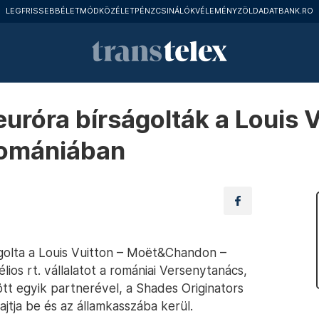
LEGFRISSEBB
ÉLETMÓD
KÖZÉLET
PÉNZCSINÁLÓK
VÉLEMÉNY
ZÖLD
ADATBANK.RO
uróra bírságolták a Louis 
Romániában
ágolta a Louis Vuitton – Moët&Chandon –
os rt. vállalatot a romániai Versenytanács,
tt egyik partnerével, a Shades Originators
ajtja be és az államkasszába kerül.