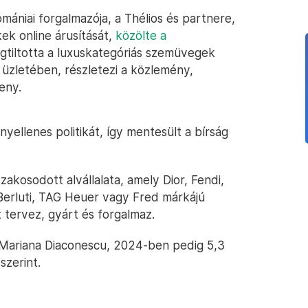
ániai forgalmazója, a Thélios és partnere,
ek online árusítását,
közölte a
egtiltotta a luxuskategóriás szemüvegek
 üzletében, részletezi a közlemény,
eny.
nyellenes politikát, így mentesült a bírság
kosodott alvállalata, amely Dior, Fendi,
 Berluti, TAG Heuer vagy Fred márkájú
ervez, gyárt és forgalmaz.
a Mariana Diaconescu, 2024-ben pedig 5,3
szerint.