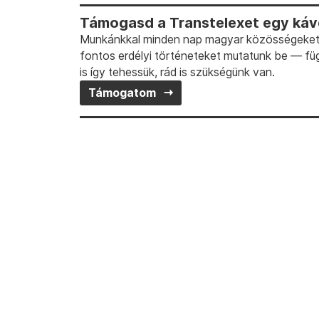
Támogasd a Transtelexet egy kávé
Munkánkkal minden nap magyar közösségeket t
fontos erdélyi történeteket mutatunk be — fü
is így tehessük, rád is szükségünk van.
Támogatom