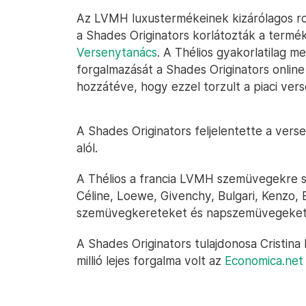
Az LVMH luxustermékeinek kizárólagos rom
a Shades Originators korlátozták a termék
Versenytanács
. A Thélios gyakorlatilag m
forgalmazását a Shades Originators online
hozzátéve, hogy ezzel torzult a piaci vers
A Shades Originators feljelentette a verse
alól.
A Thélios a francia LVMH szemüvegekre sza
Céline, Loewe, Givenchy, Bulgari, Kenzo,
szemüvegkereteket és napszemüvegeket t
A Shades Originators tulajdonosa Cristin
millió lejes forgalma volt az
Economica.net