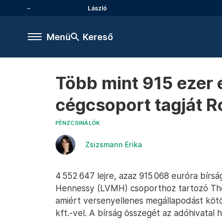
László
Menü
Kereső
Több mint 915 ezer e
cégcsoport tagját 
PÉNZCSINÁLÓK
Zsizsmann Erika
4 552 647 lejre, azaz 915 068 euróra bírs
Hennessy (LVMH) csoporthoz tartozó Théli
amiért versenyellenes megállapodást kötö
kft.-vel. A bírság összegét az adóhivatal h