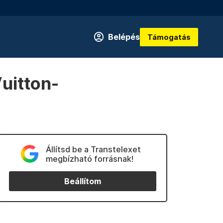
Belépés
Támogatás
Vuitton-
Állítsd be a Transtelexet
megbízható forrásnak!
Beállítom