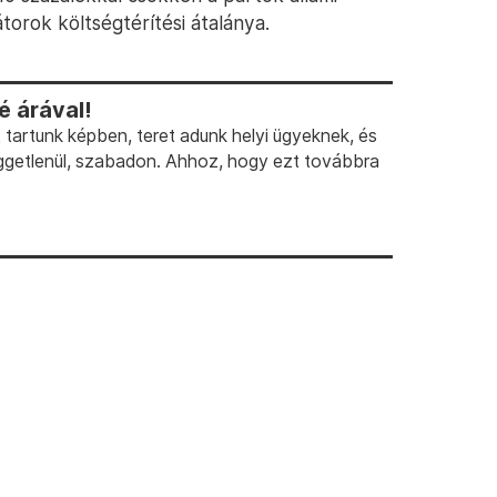
átorok költségtérítési átalánya.
 árával!
artunk képben, teret adunk helyi ügyeknek, és
ggetlenül, szabadon. Ahhoz, hogy ezt továbbra