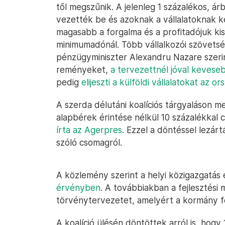
től megszűnik. A jelenleg 1 százalékos, á
vezették be és azoknak a vállalatoknak ke
magasabb a forgalma és a profitadójuk ki
minimumadónál. Több vállalkozói szövets
pénzügyminiszter Alexandru Nazare szerin
reményeket,
a tervezettnél jóval kevese
pedig
elijeszti a külföldi vállalatokat az o
A szerda délutáni koalíciós tárgyaláson me
alapbérek érintése nélkül 10 százalékkal 
írta az Agerpres
. Ezzel a döntéssel lezár
szóló csomagról.
A közlemény szerint a helyi közigazgatá
érvényben
. A továbbiakban a fejlesztési 
törvénytervezetet, amelyért a kormány fe
A koalíció ülésén döntöttek arról is, hogy