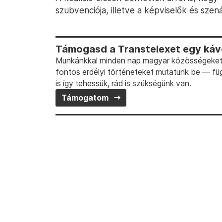
szubvenciója, illetve a képviselők és szen
Támogasd a Transtelexet egy kávé
Munkánkkal minden nap magyar közösségeket t
fontos erdélyi történeteket mutatunk be — fü
is így tehessük, rád is szükségünk van.
Támogatom