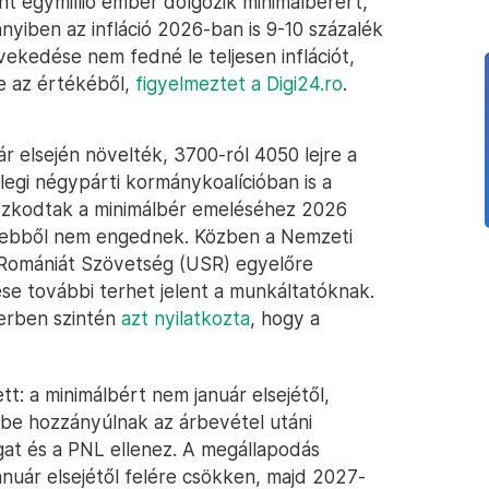
nt egymillió ember dolgozik minimálbérért,
nyiben az infláció 2026-ban is 9-10 százalék
ekedése nem fedné le teljesen inflációt,
e az értékéből,
figyelmeztet a Digi24.ro
.
r elsején növelték, 3700-ról 4050 lejre a
egi négypárti kormánykoalícióban is a
aszkodtak a minimálbér emeléséhez 2026
y ebből nem engednek. Közben a Nemzeti
 Romániát Szövetség (USR) egyelőre
se további terhet jelent a munkáltatóknak.
erben szintén
azt nyilatkozta
, hogy a
: a minimálbért nem január elsejétől,
rébe hozzányúlnak az árbevétel utáni
at és a PNL ellenez. A megállapodás
anuár elsejétől felére csökken, majd 2027-