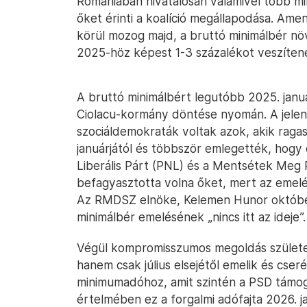
Romániában hivatalosan valamivel több mi
őket érinti a koalíció megállapodása. Amen
körül mozog majd, a bruttó minimálbér növ
2025-höz képest 1-3 százalékot veszíten
A bruttó minimálbért legutóbb 2025. januá
Ciolacu-kormány döntése nyomán. A jelenl
szociáldemokraták voltak azok, akik rag
januárjától és többször emlegették, hog
Liberális Párt (PNL) és a Mentsétek Meg
befagyasztotta volna őket, mert az emelé
Az RMDSZ elnöke, Kelemen Hunor októb
minimálbér emelésének „nincs itt az ideje”.
Végül kompromisszumos megoldás született
hanem csak július elsejétől emelik és cse
minimumadóhoz, amit szintén a PSD támog
értelmében ez a forgalmi adófajta 2026. j