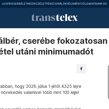
LEGFRISSEBB
ÉLETMÓD
KÖZÉLET
PÉNZCSINÁLÓK
VÉLEMÉNY
ZÖLD
ADATBANK.RO
álbér, cserébe fokozatosan 
vétel utáni minimumadót
bban, hogy 2026. július 1-jétől 4325 lejre
 növekedés valamivel több mint 100 lejjel