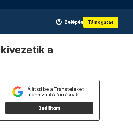
Belépés
Támogatás
kivezetik a
Állítsd be a Transtelexet
megbízható forrásnak!
Beállítom