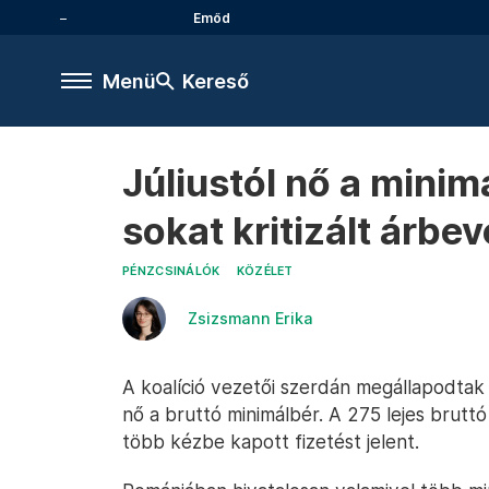
Emőd
Menü
Kereső
Júliustól nő a minim
sokat kritizált árbe
PÉNZCSINÁLÓK
KÖZÉLET
Zsizsmann Erika
A koalíció vezetői szerdán megállapodtak a
nő a bruttó minimálbér. A 275 lejes bruttó
több kézbe kapott fizetést jelent.