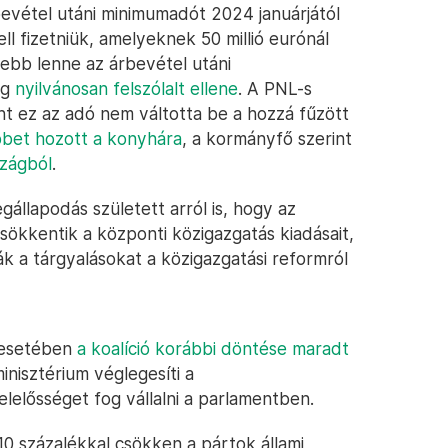
rbevétel utáni minimumadót 2024 januárjától
ll fizetniük, amelyeknek 50 millió eurónál
sebb lenne az árbevétel utáni
ég
nyilvánosan felszólalt ellene
. A PNL-s
t ez az adó nem váltotta be a hozzá fűzött
bbet hozott a konyhára
, a kormányfő szerint
rszágból
.
gállapodás született arról is, hogy az
csökkentik a központi közigazgatás kiadásait,
ták a tárgyalásokat a közigazgatási reformról
s esetében
a koalíció korábbi döntése maradt
minisztérium véglegesíti a
lelősséget fog vállalni a parlamentben.
 10 százalékkal csökken a pártok állami