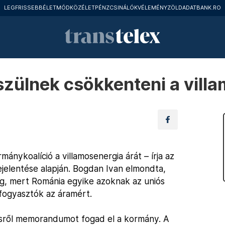
LEGFRISSEBB
ÉLETMÓD
KÖZÉLET
PÉNZCSINÁLÓK
VÉLEMÉNY
ZÖLD
ADATBANK.RO
szülnek csökkenteni a villa
ánykoalíció a villamosenergia árát – írja az
ejelentése alapján. Bogdan Ivan elmondta,
g, mert Románia egyike azoknak az uniós
 fogyasztók az áramért.
désről memorandumot fogad el a kormány. A