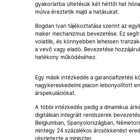
gyakorlatba ültetésük két héttől hat hóna
múlva éreztetik majd a hatásukat.
Bogdan Ivan tájékoztatása szerint az egy
maker mechanizmus bevezetése. Ez segít
volatilis, és könnyebben lehessen tranzak
a vevő vagy eladó. Bevezetése hozzájárul 
hatékony működéséhez.
Egy másik intézkedés a garanciafizetési 
nagykereskedelmi piacon lebonyolított en
árspekulációkat.
A többi intézkedés pedig a dinamikus árké
digitálisan integrált rendszerek bevezetés
Belgiumban, Spanyolországban, Németors
mintegy 24 százalékos árcsökkenést ere
részletezte a miniszter.