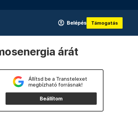
Belépés
Támogatás
mosenergia árát
Állítsd be a Transtelexet
megbízható forrásnak!
Beállítom