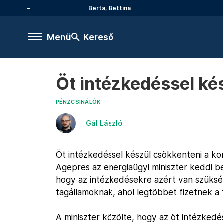
Berta, Bettina
Menü
Kereső
Öt intézkedéssel ké
PÉNZCSINÁLÓK
Gál László
Öt intézkedéssel készül csökkenteni a korm
Agepres az energiaügyi miniszter keddi b
hogy az intézkedésekre azért van szüksé
tagállamoknak, ahol legtöbbet fizetnek a
A miniszter közölte, hogy az öt intézke