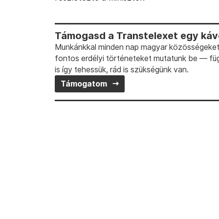
Támogasd a Transtelexet egy kávé
Munkánkkal minden nap magyar közösségeket t
fontos erdélyi történeteket mutatunk be — fü
is így tehessük, rád is szükségünk van.
Támogatom