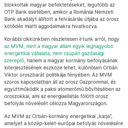
blokkoltak magyar befektetéseket, legutóbb az
OTP Bank esetében, amikor a Romániai Nemzeti
Bank akadályt állított a felvásárlás útjába az orosz
kötődés miatti aggodalmakra hivatkozva.
Korábbi cikkünkben részletesen írtunk arról, hogy
az MVM, mint a magyar állam egyik legnagyobb
energetikai vállalata, nem csupán gazdasági
szereplő
, hanem a magyar kormány befolyásának
kiterjesztésének eszköze lehet, különösen Orbán
Viktor oroszbarát politikája fényében. Az MVM
szoros kapcsolatban áll az orosz Gazprommal, és
együttműködik a paksi atomerőmű bővítésében az
oroszokkal, ami az energiaellátás fölötti orosz
befolyás növelését célozza Magyarországon.
Az MVM az Orbán-kormány energetikai „karja”,
amelyet a közép-kelet-európai befolyás növelésére