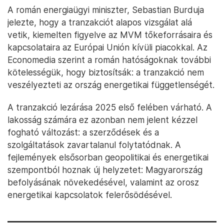
A román energiaügyi miniszter, Sebastian Burduja
jelezte, hogy a tranzakciót alapos vizsgálat alá
vetik, kiemelten figyelve az MVM tőkeforrásaira és
kapcsolataira az Európai Unión kívüli piacokkal. Az
Economedia szerint a román hatóságoknak további
kötelességük, hogy biztosítsák: a tranzakció nem
veszélyezteti az ország energetikai függetlenségét.
A tranzakció lezárása 2025 első felében várható. A
lakosság számára ez azonban nem jelent kézzel
fogható változást: a szerződések és a
szolgáltatások zavartalanul folytatódnak. A
fejlemények elsősorban geopolitikai és energetikai
szempontból hoznak új helyzetet: Magyarország
befolyásának növekedésével, valamint az orosz
energetikai kapcsolatok felerősödésével.