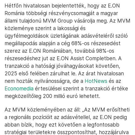
Hétfőn hivatalosan bejelentették, hogy az E.ON
Románia többségi részvénycsomagját a magyar
állami tulajdonú MVM Group vásárolja meg. Az MVM
közleménye szerint a lakossági és
ügyfélmegoldások üzletágának adásvételéről szóló
megállapodás alapján a cég 68%-os részesedést
szerez az E.ON Romániában, továbbá 98%-os
részesedéshez jut az E.ON Assist Completben. A
tranzakció a hatósági jóváhagyásokat követően,
2025 első felében zárulhat le. Az árat hivatalosan
nem hozták nyilvánosságra, de a
HotNews
és az
Economedia
értesülései szerint a tranzakció értéke
megközelítőleg 200 millió euró lehetett.
Az MVM közleményében az áll: „Az MVM erősítheti
a regionális pozícióit az adásvétellel, az E.ON pedig
abban bízik, hogy ezt követően a legfontosabb
stratégiai területekre összpontosíthat, hozzájárulva