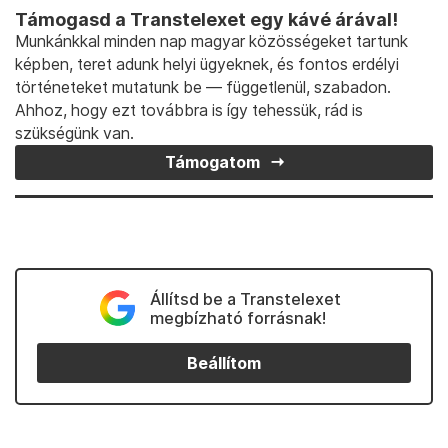
Támogasd a Transtelexet egy kávé árával!
Munkánkkal minden nap magyar közösségeket tartunk
képben, teret adunk helyi ügyeknek, és fontos erdélyi
történeteket mutatunk be — függetlenül, szabadon.
Ahhoz, hogy ezt továbbra is így tehessük, rád is
szükségünk van.
Támogatom
Állítsd be a Transtelexet
megbízható forrásnak!
Beállítom