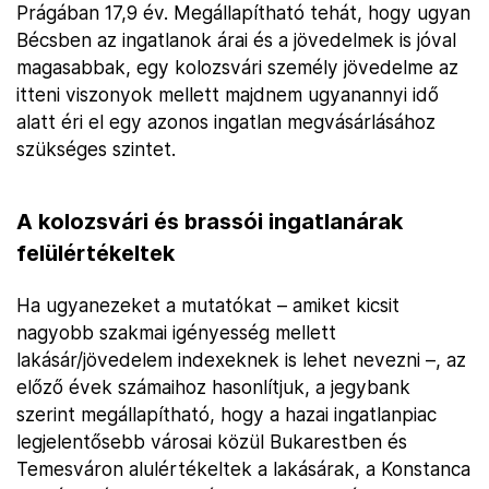
Prágában 17,9 év. Megállapítható tehát, hogy ugyan
Bécsben az ingatlanok árai és a jövedelmek is jóval
magasabbak, egy kolozsvári személy jövedelme az
itteni viszonyok mellett majdnem ugyanannyi idő
alatt éri el egy azonos ingatlan megvásárlásához
szükséges szintet.
A kolozsvári és brassói ingatlanárak
felülértékeltek
Ha ugyanezeket a mutatókat – amiket kicsit
nagyobb szakmai igényesség mellett
lakásár/jövedelem indexeknek is lehet nevezni –, az
előző évek számaihoz hasonlítjuk, a jegybank
szerint megállapítható, hogy a hazai ingatlanpiac
legjelentősebb városai közül Bukarestben és
Temesváron alulértékeltek a lakásárak, a Konstanca