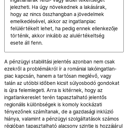
jelezheti. Ha úgy növekednek a lakásárak,
hogy az nincs összhangban a jövedelmek
emelkedésével, akkor az ingatlanpiac
felülértékelt lehet, ha pedig ennek ellenkezője
történik, akkor inkább az alulértékeltség
esete áll fenn.
A pénzügyi stabilitási jelentés azonban nem csak
ezekről a problémákról ír a romániai lakóingatlan-
piac kapcsán, hanem a tartósan meglévő, vagy
talán az utóbbi időben kicsit súlyosbodó gondokat
is újra felemlegeti. Arra is kitérnek, hogy az
ingatlankereslet terén tapasztalható jelentős
regionális különbségek is komoly kockázati
tényezőnek számítanak, de a gazdasági inklúzió
hiánya, valamint a pénzügyi szolgáltatások számos
régióban tapasztalható alacsony szintje is hozzájárul