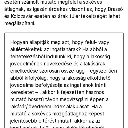
esetén számolt mutató megfelel a sokéves
átlagnak, az igazán érdekes viszont az, hogy Brassó
és Kolozsvár esetén az árak túlértékeltségét lehet
megállapítani.
Hogyan állapítják meg azt, hogy felül- vagy
alulértékeltek az ingatlanárak? Ha abból a
feltételezésből indulunk ki, hogy a lakosság
jövedelmének növekedése és a lakásárak
emelkedése szorosan összefügg – egyszerűen
abból kifolyólag, hogy a lakosság elkölthető
jövedelme befolyásolja az ingatlanok iránti
keresletet – , akkor kifejezetten hasznos
mutató hosszú távon megvizsgálni éppen a
lakásár/jövedelem index alakulását. Ha a
mutató a sokéves mozgóátlaghoz képest
jelentősebb eltérést mutat, akkor az az
ingatlanárak felül- vagy alulértékeltségét