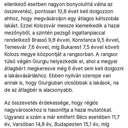
ellenkező esetben nagyon bonyolulttá válna az
összevetés), pontosan 10,8 évet kell dolgozzon
ahhoz, hogy megvásároljon egy átlagos kétszobás
lakást. Ezzel Kolozsvár messze kiemelkedik a hazai
mezőnyből, a szintén pezsgő ingaltanpiaccal
rendelkező Brassó 9,8 évvel, Konstanca 9,5 évvel,
Temesvár 7,6 évvel, míg Bukarest 7,5 évvel követi
Kolozs megye központját a rangsorban. A rangsor
túlsó végén Giurgiu helyezkedik el, ahol a megyei
átlagbért megkeresve még 6 évet sem kell dolgozni
a lakásvásárláshoz. Ebben nyilván szerepe van
annak is, hogy Giurgiuban olcsóbbak a lakások, na
de az átlagbér is alacsonyabb.
Az összevetés érdekessége, hogy régiós
nagyvárosokhoz is hasonlítja a hazai mutatókat.
Ugyanez a szám a már említett Bécs esetében 11,7
év, Varsóban 14,8 év, Budapesten 15,1 év, míg