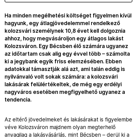
Ha minden megélhetési költséget figyelmen kívül
hagyunk, egy átlagjövedelemmel rendelkező
kolozsvári személynek 10,8 évet kell dolgoznia
ahhoz, hogy megvásároljon egy átlagos lakást
Kolozsváron. Egy Bécsben élő számára ugyanez
az időtartam csak alig egy évvel több – számolta
ki a jegybank egyik friss elemzésében. Ebben
adatokkal támasztják alá azt, ami talán eddig is
nyilvánvaló volt sokak számára: a kolozsvári
lakásárak felülértékeltek, de még egy erdélyi
nagyváros esetében megfigyelhető ugyanez a
tendencia.
Az eltérő jövedelmeket és lakásárakat is figyelembe
véve Kolozsváron majdnem olyan megterhelő
anyagilag a lakásvásárlás, mint Bécsben – derül ki a