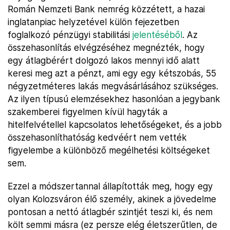
Román Nemzeti Bank nemrég közzétett, a hazai
inglatanpiac helyzetével külön fejezetben
foglalkozó pénzügyi stabilitási
jelentéséből
. Az
összehasonlítás elvégzéséhez megnézték, hogy
egy átlagbérért dolgozó lakos mennyi idő alatt
keresi meg azt a pénzt, ami egy egy kétszobás, 55
négyzetméteres lakás megvásárlásához szükséges.
Az ilyen típusú elemzésekhez hasonlóan a jegybank
szakemberei figyelmen kívül hagyták a
hitelfelvétellel kapcsolatos lehetőségeket, és a jobb
összehasonlíthatóság kedvéért nem vették
figyelembe a különböző megélhetési költségeket
sem.
Ezzel a módszertannal állapították meg, hogy egy
olyan Kolozsváron élő személy, akinek a jövedelme
pontosan a nettó átlagbér szintjét teszi ki, és nem
költ semmi másra (ez persze elég életszerűtlen, de