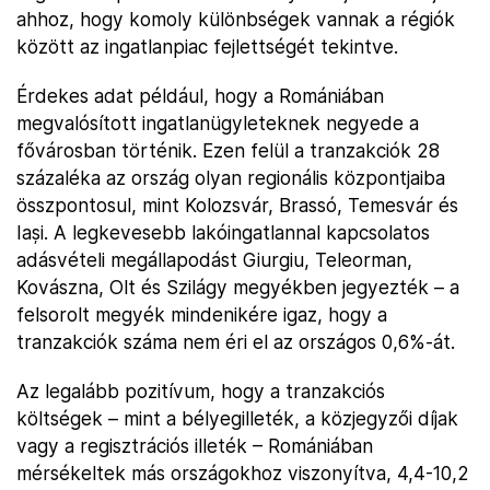
ahhoz, hogy komoly különbségek vannak a régiók
között az ingatlanpiac fejlettségét tekintve.
Érdekes adat például, hogy a Romániában
megvalósított ingatlanügyleteknek negyede a
fővárosban történik. Ezen felül a tranzakciók 28
százaléka az ország olyan regionális központjaiba
összpontosul, mint Kolozsvár, Brassó, Temesvár és
Iași. A legkevesebb lakóingatlannal kapcsolatos
adásvételi megállapodást Giurgiu, Teleorman,
Kovászna, Olt és Szilágy megyékben jegyezték – a
felsorolt megyék mindenikére igaz, hogy a
tranzakciók száma nem éri el az országos 0,6%-át.
Az legalább pozitívum, hogy a tranzakciós
költségek – mint a bélyegilleték, a közjegyzői díjak
vagy a regisztrációs illeték – Romániában
mérsékeltek más országokhoz viszonyítva, 4,4-10,2