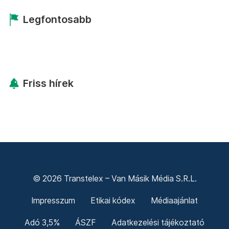
Legfontosabb
Friss hírek
© 2026 Transtelex – Van Másik Média S.R.L.
Impresszum
Etikai kódex
Médiaajánlat
Adó 3,5%
ÁSZF
Adatkezelési tájékoztató