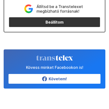
Állítsd be a Transtelexet
megbízható forrásnak!
Beállítom
Kövess minket Facebookon is!
Követem!