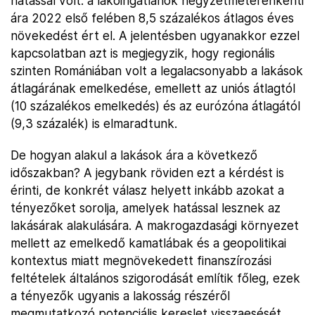
hatással volt: a lakóingatlanok négyzetméterenkénti
ára 2022 első felében 8,5 százalékos átlagos éves
növekedést ért el. A jelentésben ugyanakkor ezzel
kapcsolatban azt is megjegyzik, hogy regionális
szinten Romániában volt a legalacsonyabb a lakások
átlagárának emelkedése, emellett az uniós átlagtól
(10 százalékos emelkedés) és az eurózóna átlagától
(9,3 százalék) is elmaradtunk.
De hogyan alakul a lakások ára a következő
időszakban? A jegybank röviden ezt a kérdést is
érinti, de konkrét válasz helyett inkább azokat a
tényezőket sorolja, amelyek hatással lesznek az
lakásárak alakulására. A makrogazdasági környezet
mellett az emelkedő kamatlábak és a geopolitikai
kontextus miatt megnövekedett finanszírozási
feltételek általános szigorodását említik főleg, ezek
a tényezők ugyanis a lakosság részéről
megmutatkozó potenciális kereslet visszaesését