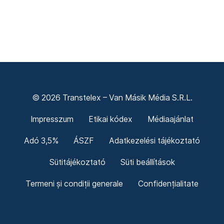
© 2026 Transtelex – Van Másik Média S.R.L.
Impresszum
Etikai kódex
Médiaajánlat
Adó 3,5%
ÁSZF
Adatkezelési tájékoztató
Sütitájékoztató
Süti beállítások
Termeni și condiții generale
Confidențialitate
Politica cookie-urilor