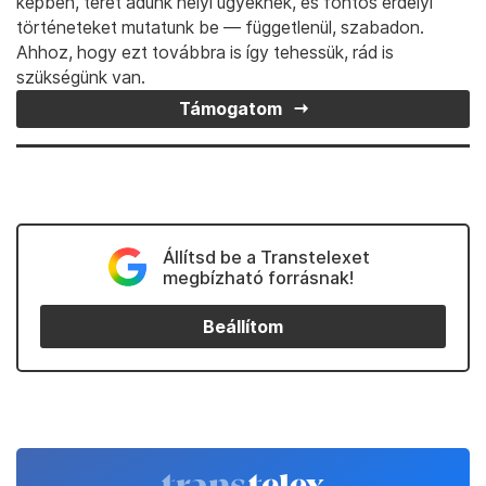
képben, teret adunk helyi ügyeknek, és fontos erdélyi
történeteket mutatunk be — függetlenül, szabadon.
Ahhoz, hogy ezt továbbra is így tehessük, rád is
szükségünk van.
Támogatom
Állítsd be a Transtelexet
megbízható forrásnak!
Beállítom