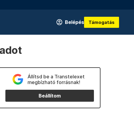
Belépés
Támogatás
radot
Állítsd be a Transtelexet
megbízható forrásnak!
Beállítom