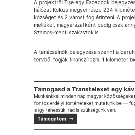
A projektről Tișe egy Facebook bejegyzésbe
hálózat Kolozs megyei része 224 kilométer
községet és 2 várost fog érinteni. A proje
mellékel, magyarázatként pedig csak anny
Szamos-menti szakaszok is.
A tanácselnök bejegyzése szerint a beruhá
tervből fogják finanszírozni, 1 kilométer 
Támogasd a Transtelexet egy kávé
Munkánkkal minden nap magyar közösségeket t
fontos erdélyi történeteket mutatunk be — fü
is így tehessük, rád is szükségünk van.
Támogatom