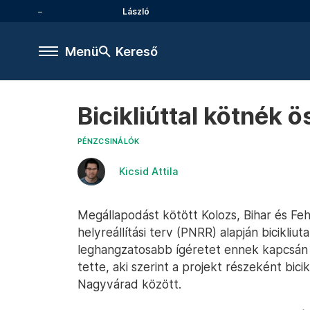
László
Menü
Kereső
Bicikliúttal kötnék
PÉNZCSINÁLÓK
Kicsid Attila
Megállapodást kötött Kolozs, Bihar és Fe
helyreállítási terv (PNRR) alapján bicikli
leghangzatosabb ígéretet ennek kapcsán 
tette, aki szerint a projekt részeként bic
Nagyvárad között.