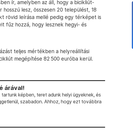
n ír, amelyben az áll, hogy a bicikliút-
 hosszú lesz, összesen 20 települést, 18
kt rövid leírása mellé pedig egy térképet is
it fűz hozzá, hogy lesznek hegyi- és
zást teljes mértékben a helyreállítási
bicikliút megépítése 82 500 euróba kerül.
 árával!
artunk képben, teret adunk helyi ügyeknek, és
ggetlenül, szabadon. Ahhoz, hogy ezt továbbra