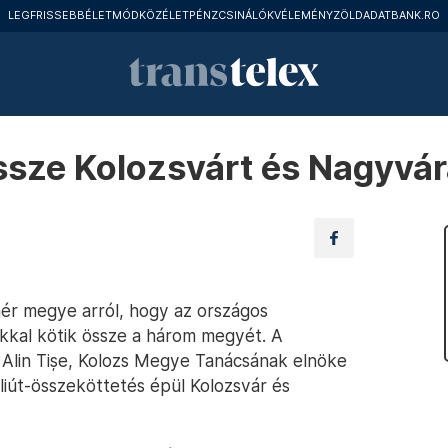
LEGFRISSEBB
ÉLETMÓD
KÖZÉLET
PÉNZCSINÁLÓK
VÉLEMÉNY
ZÖLD
ADATBANK.RO
 össze Kolozsvárt és Nagyvá
hér megye arról, hogy az országos
utakkal kötik össze a három megyét. A
Alin Tișe, Kolozs Megye Tanácsának elnöke
ikliút-összeköttetés épül Kolozsvár és