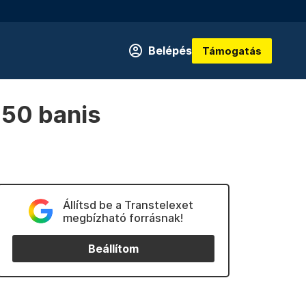
Belépés
Támogatás
 50 banis
Állítsd be a Transtelexet
megbízható forrásnak!
Beállítom