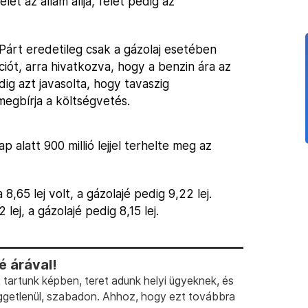
ét az állam állja, felét pedig az
Párt eredetileg csak a gázolaj esetében
ót, arra hivatkozva, hogy a benzin ára az
g azt javasolta, hogy tavaszig
egbírja a költségvetés.
latt 900 millió lejjel terhelte meg az
8,65 lej volt, a gázolajé pedig 9,22 lej.
lej, a gázolajé pedig 8,15 lej.
 árával!
artunk képben, teret adunk helyi ügyeknek, és
ggetlenül, szabadon. Ahhoz, hogy ezt továbbra