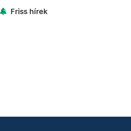
Friss hírek
nlat
Adó 3,5%
ÁSZF