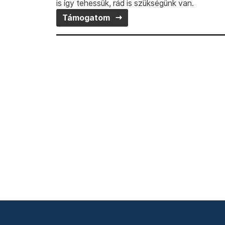
is így tehessük, rád is szükségünk van.
Támogatom
© 2026 Transtelex – Van Má