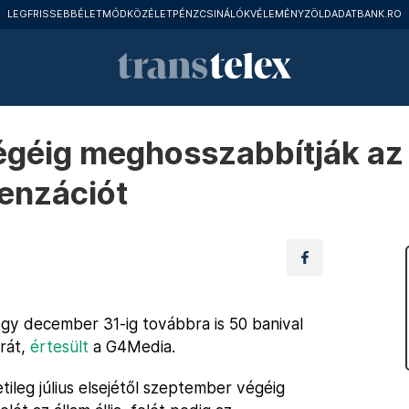
LEGFRISSEBB
ÉLETMÓD
KÖZÉLET
PÉNZCSINÁLÓK
VÉLEMÉNY
ZÖLD
ADATBANK.RO
végéig meghosszabbítják az
enzációt
gy december 31-ig továbbra is 50 banival
árát,
értesült
a G4Media.
ileg július elsejétől szeptember végéig