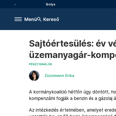
Ibolya
Menü
Kereső
Sajtóértesülés: év 
üzemanyagár-komp
PÉNZCSINÁLÓK
Zsizsmann Erika
A kormánykoalíció hétfőn úgy döntött, ho
kompenzálni fogják a benzin és a gázolaj 
Az intézkedés értelmében, amelyet eredet