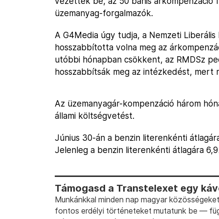
vezették be, az 50 banis árkompenzáció fel
üzemanyag-forgalmazók.
A G4Media úgy tudja, a Nemzeti Liberális 
hosszabbította volna meg az árkompenzáci
utóbbi hónapban csökkent, az RMDSz pedi
hosszabbítsák meg az intézkedést, mert m
Az üzemanyagár-kompenzáció három hónap a
állami költségvetést.
Június 30-án a benzin literenkénti átlagára 
Jelenleg a benzin literenkénti átlagára 6,92 
Támogasd a Transtelexet egy kávé
Munkánkkal minden nap magyar közösségeket t
fontos erdélyi történeteket mutatunk be — fü