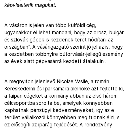
képviseltetik magukat.
A vásáron is jelen van több külföldi cég,
ugyanakkor el lehet mondani, hogy az orosz, bulgár
és szlovák gépek is kezdenek teret hódítani az
országban”. A vásárigazgató szerint jó jel az is, hogy
a kezdetben többnyire bútorvásár-jellegű esemény
az évek alatt gépvásárrá kezdett átalakulni.
A megnyiton jelenlevő Nicolae Vasile, a román
Kereskedelmi és Iparkamara alelnöke azt fejtette ki,
a faipari cégeket a kormány abban az első három
célcsoportba sorolta be, amelyek könnyebben
kaphatnak pénzügyi kedvezményeket, így az e
terület vállalkozói könnyebben meg tudnak élni, s
ez elősegíti az iparág fejlődését. A rendezvény