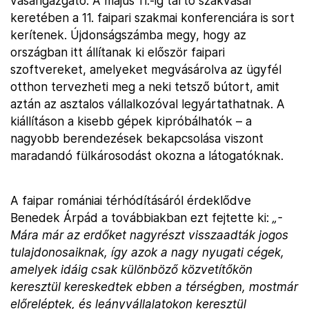
vásárigazgató. A május 11.-ig tartó szakvásár
keretében a 11. faipari szakmai konferenciára is sort
kerítenek. Újdonságszámba megy, hogy az
országban itt állítanak ki először faipari
szoftvereket, amelyeket megvásárolva az ügyfél
otthon tervezheti meg a neki tetsző bútort, amit
aztán az asztalos vállalkozóval legyártathatnak. A
kiállításon a kisebb gépek kipróbálhatók – a
nagyobb berendezések bekapcsolása viszont
maradandó fülkárosodást okozna a látogatóknak.
A faipar romániai térhódításáról érdeklődve
Benedek Árpád a továbbiakban ezt fejtette ki:
„-
Mára már az erdőket nagyrészt visszaadták jogos
tulajdonosaiknak, így azok a nagy nyugati cégek,
amelyek idáig csak különböző közvetítőkön
keresztül kereskedtek ebben a térségben, mostmár
előreléptek, és leányvállalatokon keresztül