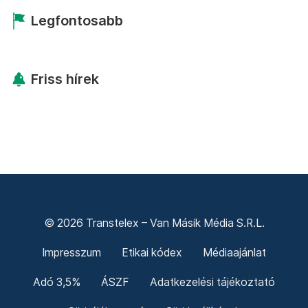
Legfontosabb
Friss hírek
© 2026 Transtelex – Van Másik Média S.R.L.
Impresszum
Etikai kódex
Médiaajánlat
Adó 3,5%
ÁSZF
Adatkezelési tájékoztató