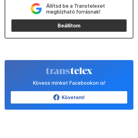
Állítsd be a Transtelexet
megbízható forrásnak!
Beállítom
Kövess minket Facebookon is!
Követem!