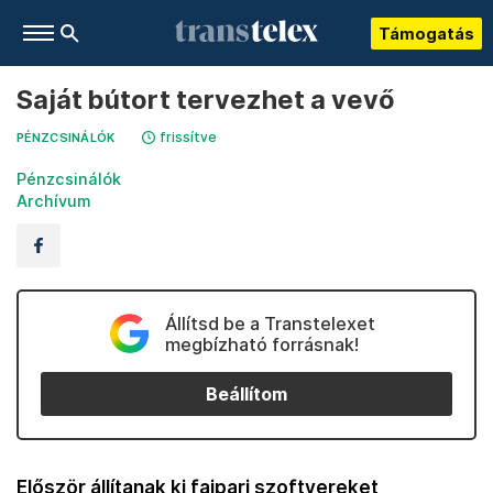
Támogatás
Saját bútort tervezhet a vevő
frissítve
PÉNZCSINÁLÓK
Pénzcsinálók
Archívum
Állítsd be a Transtelexet
megbízható forrásnak!
Beállítom
Először állítanak ki faipari szoftvereket