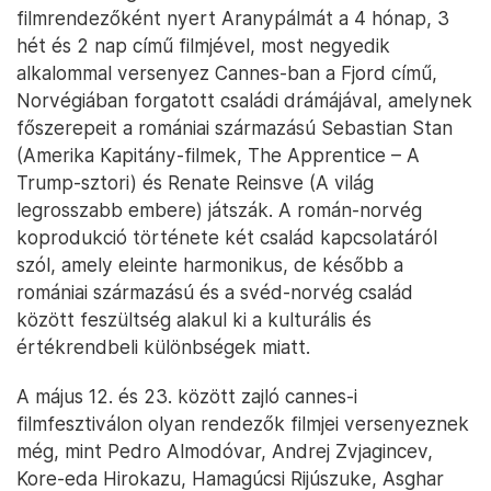
filmrendezőként nyert Aranypálmát a 4 hónap, 3
hét és 2 nap című filmjével, most negyedik
alkalommal versenyez Cannes-ban a Fjord című,
Norvégiában forgatott családi drámájával, amelynek
főszerepeit a romániai származású Sebastian Stan
(Amerika Kapitány-filmek, The Apprentice – A
Trump-sztori) és Renate Reinsve (A világ
legrosszabb embere) játszák. A román-norvég
koprodukció története két család kapcsolatáról
szól, amely eleinte harmonikus, de később a
romániai származású és a svéd-norvég család
között feszültség alakul ki a kulturális és
értékrendbeli különbségek miatt.
A május 12. és 23. között zajló cannes-i
filmfesztiválon olyan rendezők filmjei versenyeznek
még, mint Pedro Almodóvar, Andrej Zvjagincev,
Kore-eda Hirokazu, Hamagúcsi Rijúszuke, Asghar