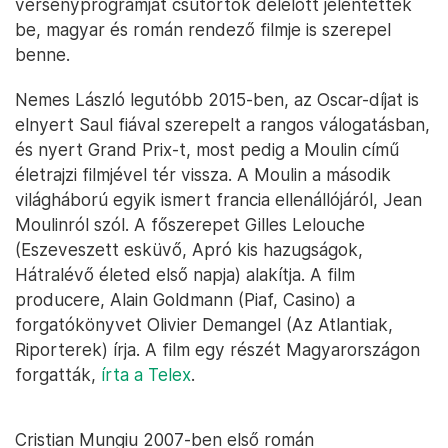
versenyprogramját csütörtök délelőtt jelentették
be, magyar és román rendező filmje is szerepel
benne.
Nemes László legutóbb 2015-ben, az Oscar-díjat is
elnyert Saul fiával szerepelt a rangos válogatásban,
és nyert Grand Prix-t, most pedig a Moulin című
életrajzi filmjével tér vissza. A Moulin a második
világháború egyik ismert francia ellenállójáról, Jean
Moulinról szól. A főszerepet Gilles Lelouche
(Eszeveszett esküvő, Apró kis hazugságok,
Hátralévő életed első napja) alakítja. A film
producere, Alain Goldmann (Piaf, Casino) a
forgatókönyvet Olivier Demangel (Az Atlantiak,
Riporterek) írja. A film egy részét Magyarországon
forgatták,
írta a Telex
.
Cristian Mungiu 2007-ben első román