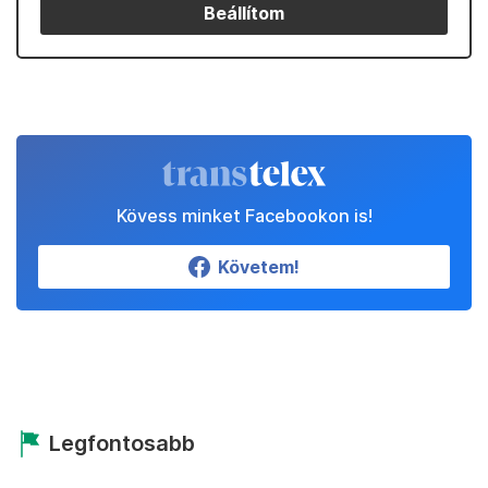
Beállítom
Kövess minket Facebookon is!
Követem!
Legfontosabb