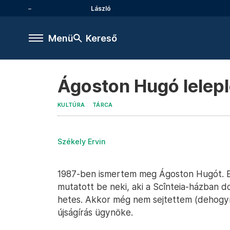
László
Menü
Kereső
Ágoston Hugó lelep
KULTÚRA
TÁRCA
Székely Ervin
1987-ben ismertem meg Ágoston Hugót. E
mutatott be neki, aki a Scînteia-házban d
hetes. Akkor még nem sejtettem (dehogyne
újságírás ügynöke.