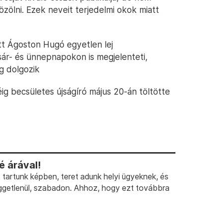
özölni. Ezek neveit terjedelmi okok miatt
tt Ágoston Hugó egyetlen lej
asár- és ünnepnapokon is megjelenteti,
g dolgozik
ig becsületes újságíró május 20-án töltötte
 árával!
artunk képben, teret adunk helyi ügyeknek, és
ggetlenül, szabadon. Ahhoz, hogy ezt továbbra