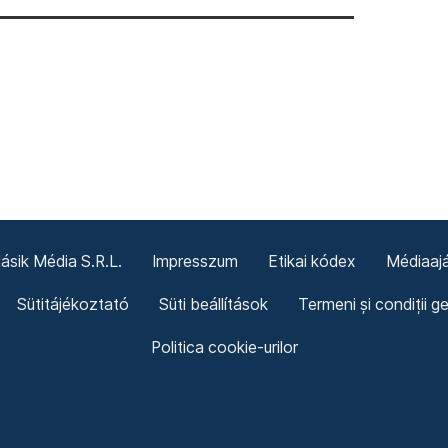
sik Média S.R.L.
Impresszum
Etikai kódex
Médiaajá
Sütitájékoztató
Süti beállítások
Termeni și condiții g
Politica cookie-urilor