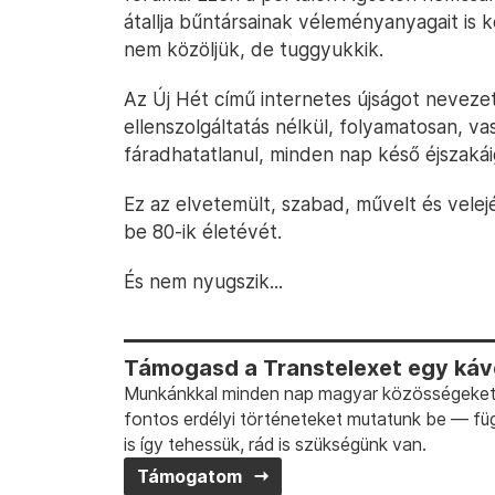
átallja bűntársainak véleményanyagait is k
nem közöljük, de tuggyukkik.
Az Új Hét című internetes újságot neveze
ellenszolgáltatás nélkül, folyamatosan, v
fáradhatatlanul, minden nap késő éjszakái
Ez az elvetemült, szabad, művelt és velejé
be 80-ik életévét.
És nem nyugszik...
Támogasd a Transtelexet egy kávé
Munkánkkal minden nap magyar közösségeket t
fontos erdélyi történeteket mutatunk be — fü
is így tehessük, rád is szükségünk van.
Támogatom