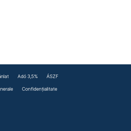
nlat
Adó 3,5%
ÁSZF
enerale
Confidențialitate