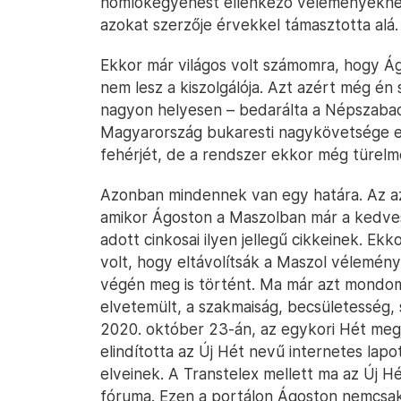
homlokegyenest ellenkező véleményeknek 
azokat szerzője érvekkel támasztotta alá.
Ekkor már világos volt számomra, hogy Á
nem lesz a kiszolgálója. Azt azért még é
nagyon helyesen – bedarálta a Népszabad
Magyarország bukaresti nagykövetsége elő
fehérjét, de a rendszer ekkor még türelm
Azonban mindennek van egy határa. Az az
amikor Ágoston a Maszolban már a kedves v
adott cinkosai ilyen jellegű cikkeinek. 
volt, hogy eltávolítsák a Maszol vélemény
végén meg is történt. Ma már azt mondom:
elvetemült, a szakmaiság, becsületesség, 
2020. október 23-án, az egykori Hét meg
elindította az Új Hét nevű internetes lap
elveinek. A Transtelex mellett ma az Új Hé
fóruma. Ezen a portálon Ágoston nemcsak s