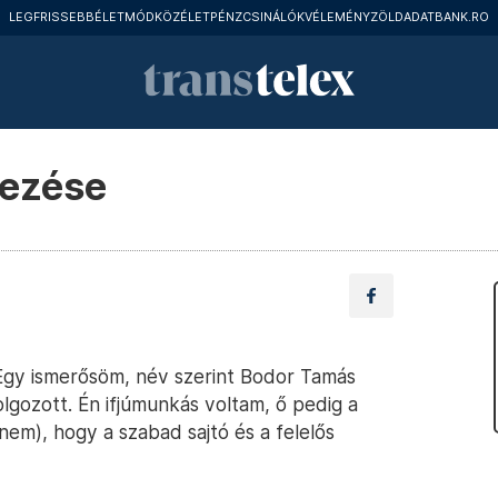
LEGFRISSEBB
ÉLETMÓD
KÖZÉLET
PÉNZCSINÁLÓK
VÉLEMÉNY
ZÖLD
ADATBANK.RO
lezése
gy ismerősöm, név szerint Bodor Tamás
olgozott. Én ifjúmunkás voltam, ő pedig a
m), hogy a szabad sajtó és a felelős