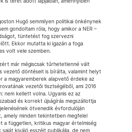
is teret adott lapjaiban, amennyiben
goston Hugó semmilyen politikai önkénynek
n sem gondoltam róla, hogy amikor a NER –
ságot, tüntetést fog szervezni
tt. Ekkor mutatta ki igazán a foga
es volt vele szemben.
ért már mégiscsak tűrhetetlenné vált
ezető döntéseit is bírálta, valamint helyt
Ekkor a magyaremberek alapvető érdeke az
rovatának vezetői tisztségéből, ami 2016
 nem kellett volna. Ugyanis ez az
szabad és korrekt újságírás megszállottja
jelenésének ötvenedik évfordulóján
ot, amely minden tekintetben megfelel
t a független, kritikus magyar értelmiség
aját kiváló esszéit publikálja, de nem