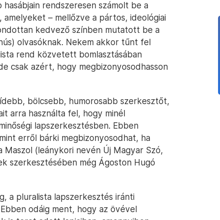
ap hasábjain rendszeresen számolt be a
amelyeket – mellőzve a pártos, ideológiai
mondottan kedvező színben mutatott be a
nús) olvasóknak. Nekem akkor tűnt fel
alista rend közvetett bomlasztásában
, de csak azért, hogy megbizonyosodhasson
ídebb, bölcsebb, humorosabb szerkesztőt,
it arra használta fel, hogy minél
minőségi lapszerkesztésben. Ebben
mint erről bárki megbizonyosodhat, ha
a Maszol (leánykori nevén Új Magyar Szó,
lyek szerkesztésében még Ágoston Hugó
 pluralista lapszerkesztés iránti
. Ebben odáig ment, hogy az övével