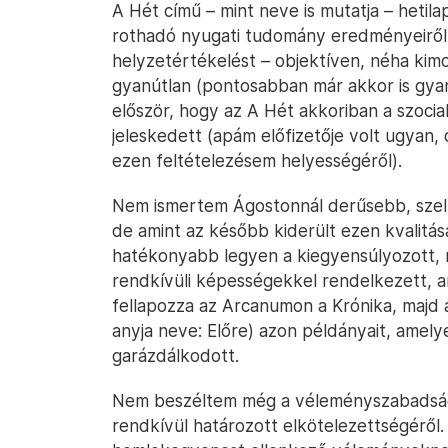
A Hét című – mint neve is mutatja – hetil
rothadó nyugati tudomány eredményeiről, 
helyzetértékelést – objektíven, néha ki
gyanútlan (pontosabban már akkor is gya
először, hogy az A Hét akkoriban a szoci
jeleskedett (apám előfizetője volt ugyan
ezen feltételezésem helyességéről).
Nem ismertem Ágostonnál derűsebb, szel
de amint az később kiderült ezen kvalitása
hatékonyabb legyen a kiegyensúlyozott, 
rendkívüli képességekkel rendelkezett, a
fellapozza az Arcanumon a Krónika, majd 
anyja neve: Előre) azon példányait, ame
garázdálkodott.
Nem beszéltem még a véleményszabadság, a
rendkívül határozott elkötelezettségéről