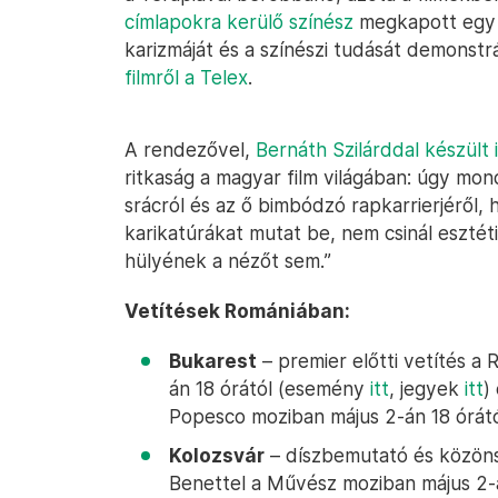
címlapokra kerülő színész
megkapott egy 
karizmáját és a színészi tudását demonstr
filmről a Telex
.
A rendezővel,
Bernáth Szilárddal készült i
ritkaság a magyar film világában: úgy mon
srácról és az ő bimbódzó rapkarrierjéről, 
karikatúrákat mutat be, nem csinál esztét
hülyének a nézőt sem.”
Vetítések Romániában:
Bukarest
– premier előtti vetítés a
án 18 órától (esemény
itt
, jegyek
itt
)
Popesco moziban május 2-án 18 órá
Kolozsvár
– díszbemutató és közönsé
Benettel a Művész moziban május 2-á