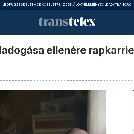
LEGFRISSEBB
ÉLETMÓD
KÖZÉLET
PÉNZCSINÁLÓK
VÉLEMÉNY
ZÖLD
ADATBANK.RO
dadogása ellenére rapkarrie