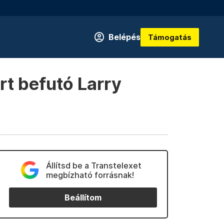
Belépés
Támogatás
rt befutó Larry
Állítsd be a Transtelexet
megbízható forrásnak!
Beállítom