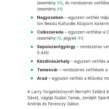
(esemény
itt
), és rendszeres vetíté
(esemény
itt
)
Nagyszeben
– egyszeri vetítés máju
Ion Besoiu Kulturális Központ kiste
Csíkszereda
– egyszeri vetítése a 
(esemény
itt
, jegyek
itt
)
Sepsiszentgyörgy
– rendszeres vet
5-étől
Kézdivásárhely
– egyszeri vetítés 
Temesvár
– rendszeres vetítések a
Arad
– egyszeri vetítés a Művész m
A Larry forgatókönyvét Bernáth Szilárd é
Dávid, vágója Szabó Tamás, zenéjét Sperl
András és Ferenczy Gábor.