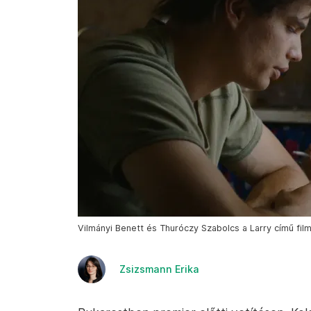
Vilmányi Benett és Thuróczy Szabolcs a Larry című film
Zsizsmann Erika