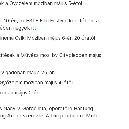
sek a Győzelem moziban május 5-étől
s 10-én, az ESTE Film Festival keretében, a
rmében (jegyek
itt
)
Cinema Csíki Moziban május 6-án 20 órától
ítések a Művész mozi by Cityplexben május
a Vigadóban május 26-án
 Győzelem moziban május 4-étől
oziban május 5-én
s Nagy V. Gergő írta, operatőre Hartung
ing Andor szerezte. A film producere Muhi