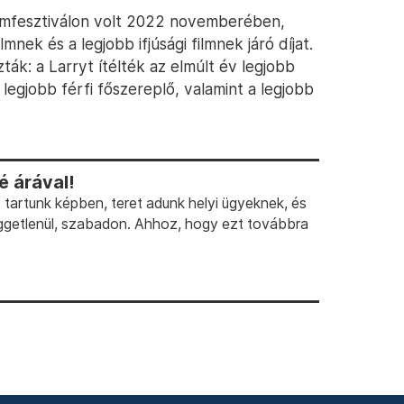
Filmfesztiválon volt 2022 novemberében,
nek és a legjobb ifjúsági filmnek járó díjat.
zták: a Larryt ítélték az elmúlt év legjobb
 legjobb férfi főszereplő, valamint a legjobb
 árával!
artunk képben, teret adunk helyi ügyeknek, és
ggetlenül, szabadon. Ahhoz, hogy ezt továbbra