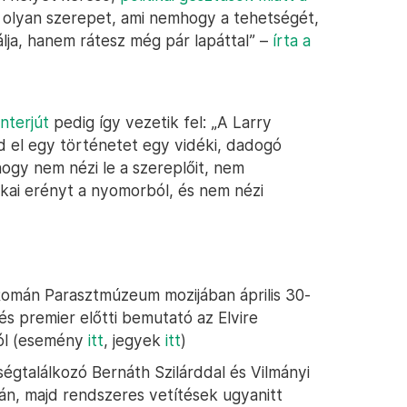
olyan szerepet, ami nemhogy a tehetségét,
álja, hanem rátesz még pár lapáttal” –
írta a
nterjút
pedig így vezetik fel: „A Larry
d el egy történetet egy vidéki, dadogó
hogy nem nézi le a szereplőit, nem
ikai erényt a nyomorból, és nem nézi
 Román Parasztmúzeum mozijában április 30-
 és premier előtti bemutató az Elvire
tól (esemény
itt
, jegyek
itt
)
gtalálkozó Bernáth Szilárddal és Vilmányi
n, majd rendszeres vetítések ugyanitt