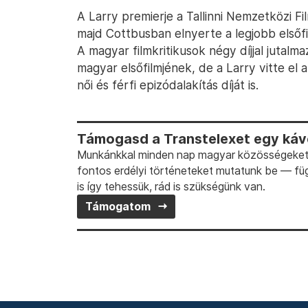
A Larry premierje a Tallinni Nemzetközi 
majd Cottbusban elnyerte a legjobb elsőfilm
A magyar filmkritikusok négy díjjal jutalma
magyar elsőfilmjének, de a Larry vitte el a
női és férfi epizódalakítás díját is.
Támogasd a Transtelexet egy kávé
Munkánkkal minden nap magyar közösségeket t
fontos erdélyi történeteket mutatunk be — fü
is így tehessük, rád is szükségünk van.
Támogatom