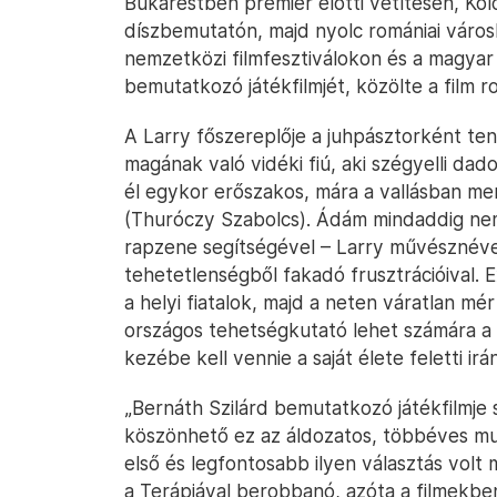
Bukarestben premier előtti vetítésen, Ko
díszbemutatón, majd nyolc romániai város
nemzetközi filmfesztiválokon és a magyar k
bemutatkozó játékfilmjét, közölte a film r
A Larry főszereplője a juhpásztorként te
magának való vidéki fiú, aki szégyelli da
él egykor erőszakos, mára a vallásban me
(Thuróczy Szabolcs). Ádám mindaddig nem 
rapzene segítségével – Larry művésznéve
tehetetlenségből fakadó frusztrációival. E
a helyi fiatalok, majd a neten váratlan m
országos tehetségkutató lehet számára a 
kezébe kell vennie a saját élete feletti irán
„Bernáth Szilárd bemutatkozó játékfilmje 
köszönhető ez az áldozatos, többéves mu
első és legfontosabb ilyen választás volt
a Terápiával berobbanó, azóta a filmekbe