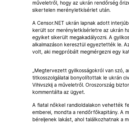
műveletről, hogy az ukrán rendőrség őriz
sikertelen merényletkísérlet után.
A Censor.NET ukrán lapnak adott interjúb
került sor merényletkísérletre az ukrán ha
egyiket sikerült megakadályozni. A gyilk
alkalmazáson keresztül egyeztették le. A
volt, aki megpróbált megmérgezni egy ka
„Megtervezett gyilkosságokról van szó, 
titkosszolgálatai bonyolítottak le ukrán 
Vihivszkij a műveletről. Oroszország bizt
kommentálta az ügyet.
A fiatal nőkkel randioldalakon vehették fe
emberei, mondta a rendőrfőkapitány. A m
béreljenek lakást, ahol találkozhatnak a 