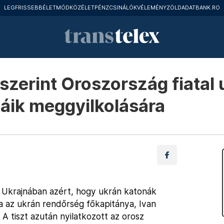
LEGFRISSEBB
ÉLETMÓD
KÖZÉLET
PÉNZCSINÁLÓK
VÉLEMÉNY
ZÖLD
ADATBANK.RO
szerint Oroszország fiatal 
náik meggyilkolására
t Ukrajnában azért, hogy ukrán katonák
ta az ukrán rendőrség főkapitánya, Ivan
 A tiszt azután nyilatkozott az orosz