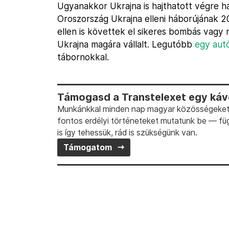
Ugyanakkor Ukrajna is hajthatott végre has
Oroszország Ukrajna elleni háborújának 2
ellen is követtek el sikeres bombás vagy
Ukrajna magára vállalt. Legutóbb
egy aut
tábornokkal.
Támogasd a Transtelexet egy kávé
Munkánkkal minden nap magyar közösségeket t
fontos erdélyi történeteket mutatunk be — fü
is így tehessük, rád is szükségünk van.
Támogatom