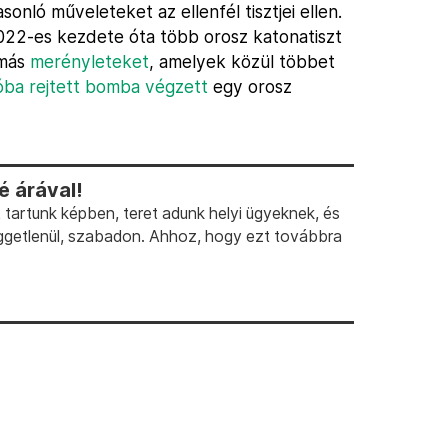
onló műveleteket az ellenfél tisztjei ellen.
022-es kezdete óta több orosz katonatiszt
 más
merényleteket
, amelyek közül többet
óba rejtett bomba végzett
egy orosz
 árával!
artunk képben, teret adunk helyi ügyeknek, és
ggetlenül, szabadon. Ahhoz, hogy ezt továbbra