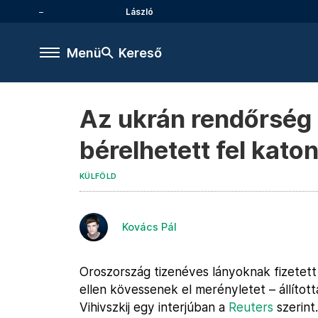
László
Menü
Kereső
Az ukrán rendőrség 
bérelhetett fel kato
KÜLFÖLD
Kovács Pál
Oroszország tizenéves lányoknak fizetet
ellen kövessenek el merényletet – állítot
Vihivszkij egy interjúban a
Reuters
szerint.