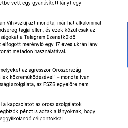
etbe vett egy gyanúsított lányt egy
an Vihivszkij azt mondta, már hat alkalommal
dsereg tagjai ellen, és ezek közül csak az
osságokat a Telegram üzenetküldő
z elfogott merénylő egy 17 éves ukrán lány
tonát metadon használatával.
amelyeket az agresszor Oroszország
civilek közreműködésével” – mondta Ivan
onsági szolgálata, az FSZB egyelőre nem
l a kapcsolatot az orosz szolgálatok
egbízók pénzt is adtak a lányoknak, hogy
meggyilkolandó célpontokkal.