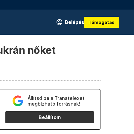
Belépés
Támogatás
ukrán nőket
Állítsd be a Transtelexet
megbízható forrásnak!
Beállítom