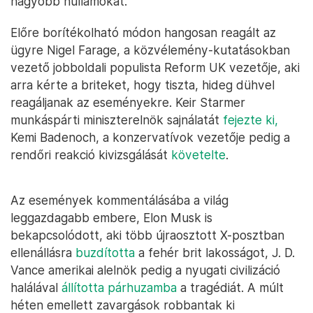
nagyobb hullámokat.
Előre borítékolható módon hangosan reagált az
ügyre Nigel Farage, a közvélemény-kutatásokban
vezető jobboldali populista Reform UK vezetője, aki
arra kérte a briteket, hogy tiszta, hideg dühvel
reagáljanak az eseményekre. Keir Starmer
munkáspárti miniszterelnök sajnálatát
fejezte ki,
Kemi Badenoch, a konzervatívok vezetője pedig a
rendőri reakció kivizsgálását
követelte
.
Az események kommentálásába a világ
leggazdagabb embere, Elon Musk is
bekapcsolódott, aki több újraosztott X-posztban
ellenállásra
buzdította
a fehér brit lakosságot, J. D.
Vance amerikai alelnök pedig a nyugati civilizáció
halálával
állította párhuzamba
a tragédiát. A múlt
héten emellett zavargások robbantak ki