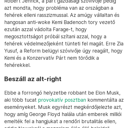
Robert Jenrick, a párt gazdasági szóvivője pedig
azt mondta, hogy probléma van az országban a
fehérek elleni rasszizmussal. Az amúgy vállaltan és
hangosan anti-woke Kemi Badenoch tory vezető
ezután azzal vádolta Farage-t, hogy
megosztottságot próbál szítani azzal, hogy a
fehérek védelmezőjeként tünteti fel magát. Erre Zia
Yusuf, a Reform belügyi szóvivője úgy reagált, hogy
Kemi és a Konzervatív Párt nem törődik a
fehérekkel.
Beszáll az alt-right
Ebbe a forrongó helyzetbe robbant be Elon Musk,
aki több tucat
provokatív posztban
kommentálta az
eseményeket. Musk egyrészt megkérdőjelezte azt,
hogy amíg George Floyd halála után emberek milliói
emelték fel a hangjukat a rendőri brutalitás ellen,