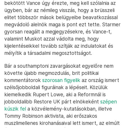
bekötött Vance úgy érezte, meg kell szólalnia az
ügyben, bár az némileg visszás, hogy a brüsszeli
elitet többször mások belügyeibe beavatkozással
megvádoló alelnök maga is pont ezt tette. Starmer
gyorsan reagált a megjegyzésekre, és Vance-t,
valamint Muskot azzal vádolta meg, hogy
kijelentéseikkel tovább szítják az indulatokat és
mélyítik a társadalmi megosztottságot.
Bár a southamptoni zavargásokat egyelőre nem
követte újabb megmozdulás, brit politikai
kommentátorok
szorosan figyelik
az ország ismert
szélsőjobboldali figuráinak a lépéseit. Közülük
kiemelkedik Rupert Lowe, aki a Reformnál is
jobboldalibb Restore UK párt elnökeként
szépen
kúszik fel
a közvélemény-kutatásokban, illetve
Tommy Robinson aktivista, aki erőszakos
muszlimellenes kirohanásaival lett ismert, az elmúlt