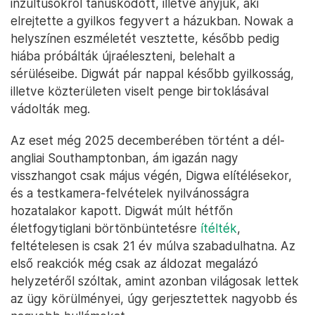
inzultusokról tanúskodott, illetve anyjuk, aki
elrejtette a gyilkos fegyvert a házukban. Nowak a
helyszínen eszméletét vesztette, később pedig
hiába próbálták újraéleszteni, belehalt a
sérüléseibe. Digwát pár nappal később gyilkosság,
illetve közterületen viselt penge birtoklásával
vádolták meg.
Az eset még 2025 decemberében történt a dél-
angliai Southamptonban, ám igazán nagy
visszhangot csak május végén, Digwa elítélésekor,
és a testkamera-felvételek nyilvánosságra
hozatalakor kapott. Digwát múlt hétfőn
életfogytiglani börtönbüntetésre
ítélték
,
feltételesen is csak 21 év múlva szabadulhatna. Az
első reakciók még csak az áldozat megalázó
helyzetéről szóltak, amint azonban világosak lettek
az ügy körülményei, úgy gerjesztettek nagyobb és