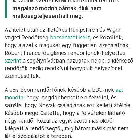
A szülők szerint Nowakkal embertelen és
megalázó módon bántak, fiuk nem
méltóságteljesen halt meg.
Az ítélet után az illetékes Hampshire-i és Wight-
szigeti Rendőrség
bocsánatot kért
, és közölték,
hogy alávetik magukat egy független vizsgálatnak.
Robert France ideiglenes rendőrfőnök-helyettes
szerint
a segélyhívásban hazudtak nekik, a kiérkező
rendőrök pedig rendkívül bonyolult helyszínnel
szembesültek.
Alexis Boon rendőrfőnök később a BBC-nek
azt
mondta
, hogy megdöbbentette a felvétel, és
sajnálja, hogy Nowak családjának ezt kellett átélnie.
Később megerősítette, hogy a felvételen látható
négy rendőr közül az egyik azóta más okból
kilépett a rendőrségtől, míg három másik már nem
lát el szolgálatot a terepen.