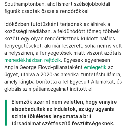
Southamptonban, ahol ismert szélsőjobboldali
figurák csaptak össze a rendőrökkel.
Időközben futótűzként terjednek az álhírek a
közösségi médiában, a feldühödött tömeg többek
között egy olyan rendőrtisztnek küldött halálos
fenyegetéseket, aki már leszerelt, soha nem is volt
a helyszínen, a fenyegetések miatt viszont azóta is
menedékházban rejtőzik
. Egyesek egyenesen
Anglia George Floyd-pillanataként
emlegetik
az
ügyet, utalva a 2020-as amerikai tüntetéshullámra,
amely lángba borította a fél Egyesült Államokat, és
globális szimpátiamozgalmat indított el.
Elemzők szerint nem véletlen, hogy ennyire
elszabadultak az indulatok, az ügy ugyanis
szinte tökéletes lenyomata a brit
társadalmat szétfeszítő feszültségeknek.