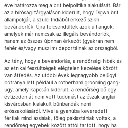
éve határozza meg a brit belpolitika alakulását. Bár
az a bírósági tárgyaláson kiderült, hogy Digwa brit
állampolgár, a szülei Indiából érkező szikh
bevándorlók. Újra felcsendültek azok a hangok,
amelyek már nemcsak az illegális bevándorlók,
hanem az összes újonnan érkezőt (gyakran nem
fehér és/vagy muszlim) deportálnák az országból.
Az tény, hogy a bevándorlás, a rendőrségi hibák és
az etnikai feszültségek elégtelen kezelése között
van átfedés. Az utóbbi évek legnagyobb belügyi
botránya lett például a rotherhami grooming gang-
ügy, amely kapcsán kiderült, a rendőrség bő egy
évtizeden át nem vett tudomást az észak-angliai
kisvárosban kialakult bűnbandák nemi
erőszakolásáról. Mivel a gyanúba keveredett
férfiak mind ázsiaiak, főleg pakisztániak voltak, a
rendőrség egyebek között attól tartott, hogy ha