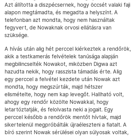
Azt állította a diszpécsernek, hogy öccsét valaki faji
alapon megtámadta, és megadta a helyszínt. A
telefonban azt mondta, hogy nem használtak
fegyvert, de Nowaknak orvosi ellátásra van
szüksége.
A hívás után alig hét perccel kiérkeztek a rendőrök,
akik a testkamerás felvételek tanúsága alapján
megbilincselték Nowakot, miközben Digwa azt
hazudta nekik, hogy rasszista támadás érte. Alig
egy perccel a felvétel kezdete után Nowak azt
mondta, hogy megszúrták, majd hétszer
elismételte, hogy nem kap levegőt. Hallható volt,
ahogy egy rendőr közölte Nowakkal, hogy
letartóztatják, és felolvasta neki a jogait. Egy
perccel később a rendőrök mentőt hívtak, majd
sikertelenül megpróbálták újraéleszteni a fiatalt. A
bíró szerint Nowak sérülései olyan súlyosak voltak,