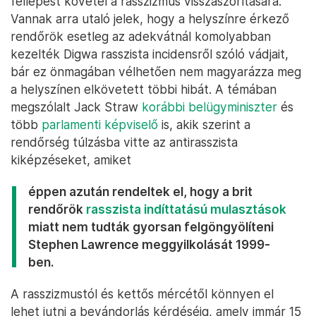
fellépést követel a rasszizmus visszaszorítására.
Vannak arra utaló jelek, hogy a helyszínre érkező
rendőrök esetleg az adekvátnál komolyabban
kezelték Digwa rasszista incidensről szóló vádjait,
bár ez önmagában vélhetően nem magyarázza meg
a helyszínen elkövetett többi hibát. A témában
megszólalt Jack Straw
korábbi belügyminiszter
és
több
parlamenti képviselő
is, akik szerint a
rendőrség túlzásba vitte az antirasszista
kiképzéseket, amiket
éppen azután rendeltek el, hogy a brit
rendőrök
rasszista indíttatású mulasztások
miatt nem tudták gyorsan felgöngyölíteni
Stephen Lawrence meggyilkolását 1999-
ben.
A rasszizmustól és kettős mércétől könnyen el
lehet jutni a bevándorlás kérdéséig, amely immár 15