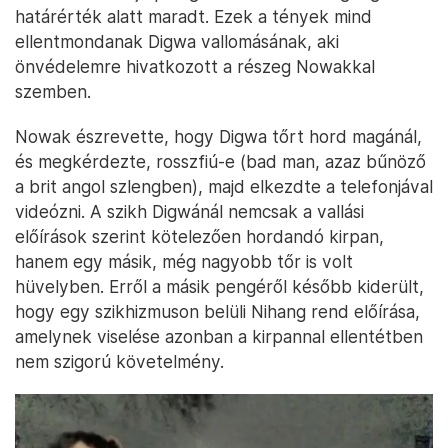
határérték alatt maradt. Ezek a tények mind
ellentmondanak Digwa vallomásának, aki
önvédelemre hivatkozott a részeg Nowakkal
szemben.
Nowak észrevette, hogy Digwa tőrt hord magánál,
és megkérdezte, rosszfiú-e (bad man, azaz bűnöző
a brit angol szlengben), majd elkezdte a telefonjával
videózni. A szikh Digwánál nemcsak a vallási
előírások szerint kötelezően hordandó kirpan,
hanem egy másik, még nagyobb tőr is volt
hüvelyben. Erről a másik pengéről később kiderült,
hogy egy szikhizmuson belüli Nihang rend előírása,
amelynek viselése azonban a kirpannal ellentétben
nem szigorú követelmény.