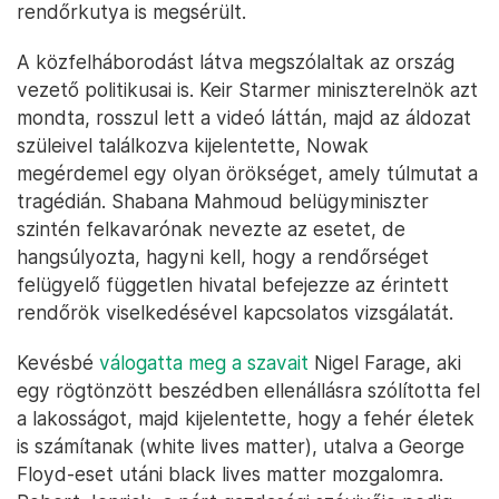
rendőrkutya is megsérült.
A közfelháborodást látva megszólaltak az ország
vezető politikusai is. Keir Starmer miniszterelnök azt
mondta, rosszul lett a videó láttán, majd az áldozat
szüleivel találkozva kijelentette, Nowak
megérdemel egy olyan örökséget, amely túlmutat a
tragédián. Shabana Mahmoud belügyminiszter
szintén felkavarónak nevezte az esetet, de
hangsúlyozta, hagyni kell, hogy a rendőrséget
felügyelő független hivatal befejezze az érintett
rendőrök viselkedésével kapcsolatos vizsgálatát.
Kevésbé
válogatta meg a szavait
Nigel Farage, aki
egy rögtönzött beszédben ellenállásra szólította fel
a lakosságot, majd kijelentette, hogy a fehér életek
is számítanak (white lives matter), utalva a George
Floyd-eset utáni black lives matter mozgalomra.