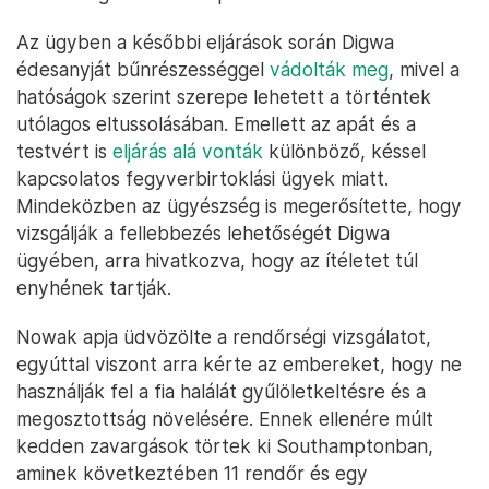
Az ügyben a későbbi eljárások során Digwa
édesanyját bűnrészességgel
vádolták meg
, mivel a
hatóságok szerint szerepe lehetett a történtek
utólagos eltussolásában. Emellett az apát és a
testvért is
eljárás alá vonták
különböző, késsel
kapcsolatos fegyverbirtoklási ügyek miatt.
Mindeközben az ügyészség is megerősítette, hogy
vizsgálják a fellebbezés lehetőségét Digwa
ügyében, arra hivatkozva, hogy az ítéletet túl
enyhének tartják.
Nowak apja üdvözölte a rendőrségi vizsgálatot,
egyúttal viszont arra kérte az embereket, hogy ne
használják fel a fia halálát gyűlöletkeltésre és a
megosztottság növelésére. Ennek ellenére múlt
kedden zavargások törtek ki Southamptonban,
aminek következtében 11 rendőr és egy