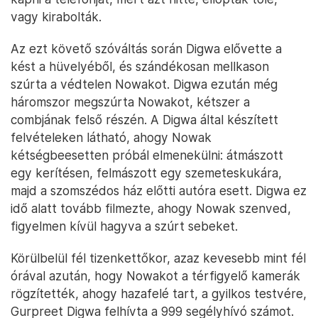
vagy kirabolták.
Az ezt követő szóváltás során Digwa elővette a
kést a hüvelyéből, és szándékosan mellkason
szúrta a védtelen Nowakot. Digwa ezután még
háromszor megszúrta Nowakot, kétszer a
combjának felső részén. A Digwa által készített
felvételeken látható, ahogy Nowak
kétségbeesetten próbál elmenekülni: átmászott
egy kerítésen, felmászott egy szemeteskukára,
majd a szomszédos ház előtti autóra esett. Digwa ez
idő alatt tovább filmezte, ahogy Nowak szenved,
figyelmen kívül hagyva a szúrt sebeket.
Körülbelül fél tizenkettőkor, azaz kevesebb mint fél
órával azután, hogy Nowakot a térfigyelő kamerák
rögzítették, ahogy hazafelé tart, a gyilkos testvére,
Gurpreet Digwa felhívta a 999 segélyhívó számot.