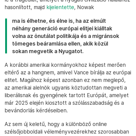
hasonlított, majd
kijelentette
, Nowak
ma is élhetne, és élne is, ha az elmúlt
néhány generáció európai elitjei kiálltak
volna az önutálat politikája és a migránsok
tömeges beáramlása ellen, akik közül
sokan megvetik a Nyugatot.
A korábbi amerikai kormányokhoz képest merően
eltérő az a hangnem, amivel Vance bírálja az európai
elitet. Magához képest azonban ez nem meglepő,
az amerikai alelnök ugyanis köztudottan megveti a
liberálisnak és gyengének tartott Európát, amelyet
már 2025 elején kiosztott a szólásszabadság és a
bevándorlás kérdéseiben.
Az sem új keletű, hogy a különböző online
szélsőjobboldali véleményvezérekhez szorosabban