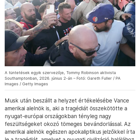
A tüntetések egyik szervezője, Tommy Robinson aktivista
Southamptonban, 2026. június 2-án – Fotó: Gareth Fuller / PA
Images / Getty Images
Musk után beszállt a helyzet értékelésébe Vance
amerikai alelnök is, aki a tragédiát összekötötte a
nyugat-európai országokban tényleg nagy
feszültségeket okozó tömeges bevándorlással. Az
amerikai alelnök egészen apokaliptikus jelzőkkel írta
le a tragédiát, amelyet a nyugati civilizáció halálához