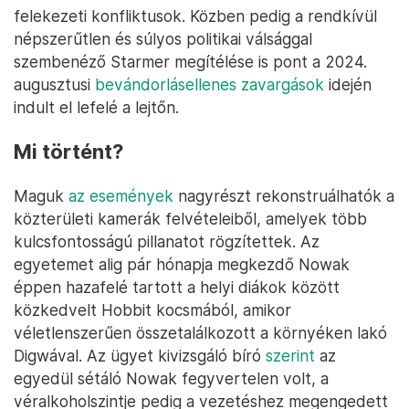
felekezeti konfliktusok. Közben pedig a rendkívül
népszerűtlen és súlyos politikai válsággal
szembenéző Starmer megítélése is pont a 2024.
augusztusi
bevándorlásellenes zavargások
idején
indult el lefelé a lejtőn.
Mi történt?
Maguk
az események
nagyrészt rekonstruálhatók a
közterületi kamerák felvételeiből, amelyek több
kulcsfontosságú pillanatot rögzítettek. Az
egyetemet alig pár hónapja megkezdő Nowak
éppen hazafelé tartott a helyi diákok között
közkedvelt Hobbit kocsmából, amikor
véletlenszerűen összetalálkozott a környéken lakó
Digwával. Az ügyet kivizsgáló bíró
szerint
az
egyedül sétáló Nowak fegyvertelen volt, a
véralkoholszintje pedig a vezetéshez megengedett