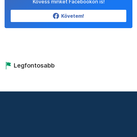
Kövess minket Facebookon is!
Követem!
Legfontosabb
Friss hírek