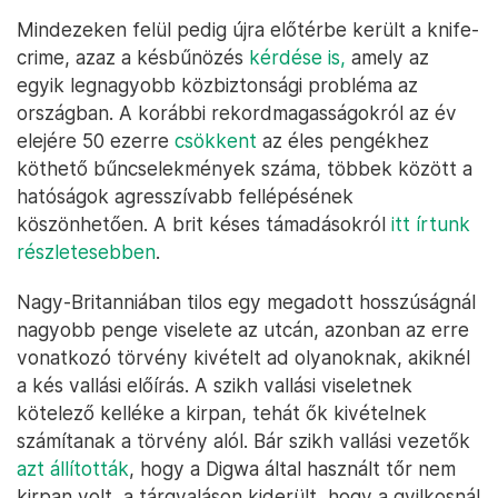
Mindezeken felül pedig újra előtérbe került a knife-
crime, azaz a késbűnözés
kérdése is,
amely az
egyik legnagyobb közbiztonsági probléma az
országban. A korábbi rekordmagasságokról az év
elejére 50 ezerre
csökkent
az éles pengékhez
köthető bűncselekmények száma, többek között a
hatóságok agresszívabb fellépésének
köszönhetően. A brit késes támadásokról
itt írtunk
részletesebben
.
Nagy-Britanniában tilos egy megadott hosszúságnál
nagyobb penge viselete az utcán, azonban az erre
vonatkozó törvény kivételt ad olyanoknak, akiknél
a kés vallási előírás. A szikh vallási viseletnek
kötelező kelléke a kirpan, tehát ők kivételnek
számítanak a törvény alól. Bár szikh vallási vezetők
azt állították
, hogy a Digwa által használt tőr nem
kirpan volt, a tárgyaláson kiderült, hogy a gyilkosnál