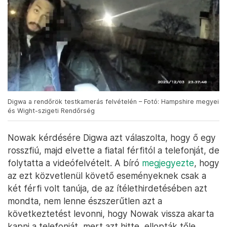
Digwa a rendőrök testkamerás felvételén – Fotó: Hampshire megyei
és Wight-szigeti Rendőrség
Nowak kérdésére Digwa azt válaszolta, hogy ő egy
rosszfiú, majd elvette a fiatal férfitól a telefonját, de
folytatta a videófelvételt. A bíró
megjegyezte
, hogy
az ezt közvetlenül követő eseményeknek csak a
két férfi volt tanúja, de az ítélethirdetésében azt
mondta, nem lenne észszerűtlen azt a
következtetést levonni, hogy Nowak vissza akarta
kapni a telefonját, mert azt hitte, ellopták tőle,