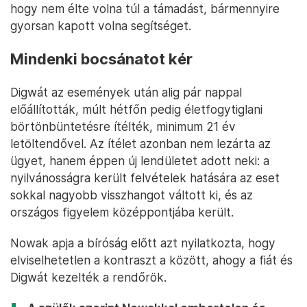
hogy nem élte volna túl a támadást, bármennyire
gyorsan kapott volna segítséget.
Mindenki bocsánatot kér
Digwát az események után alig pár nappal
előállították, múlt hétfőn pedig életfogytiglani
börtönbüntetésre ítélték, minimum 21 év
letöltendővel. Az ítélet azonban nem lezárta az
ügyet, hanem éppen új lendületet adott neki: a
nyilvánosságra került felvételek hatására az eset
sokkal nagyobb visszhangot váltott ki, és az
országos figyelem középpontjába került.
Nowak apja a bíróság előtt azt nyilatkozta, hogy
elviselhetetlen a kontraszt a között, ahogy a fiát és
Digwát kezelték a rendőrök.