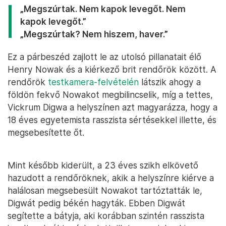
„Megszúrtak. Nem kapok levegőt. Nem
kapok levegőt.”
„Megszúrtak? Nem hiszem, haver.”
Ez a párbeszéd zajlott le az utolsó pillanatait élő
Henry Nowak és a kiérkező brit rendőrök között. A
rendőrök
testkamera-felvételén
látszik ahogy a
földön fekvő Nowakot megbilincselik, míg a tettes,
Vickrum Digwa a helyszínen azt magyarázza, hogy a
18 éves egyetemista rasszista sértésekkel illette, és
megsebesítette őt.
Mint később kiderült, a 23 éves szikh elkövető
hazudott a rendőröknek, akik a helyszínre kiérve a
halálosan megsebesült Nowakot tartóztatták le,
Digwát pedig békén hagyták. Ebben Digwát
segítette a bátyja, aki korábban szintén rasszista