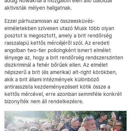
addig Nowaknál a mozgalom élén álló baloldali
aktivisták mélyen hallgatnak.
Ezzel párhuzamosan az összeesküvés-
elméletekben szívesen utazó Musk több olyan
posztot is megosztott, amely a brit rendőrség
rasszalapú kettős mércéjéről szól. Az eredeti
angolban two-tier policingként ismert elmélet
lényege az, hogy a brit rendőrség rendszerszinten
diszkriminál a fehér bőrűek ellen. Az elmélet
népszerű a brit (és amerikai) alt-right körökben,
akik a brit állami intézmények különböző
antirasszista kezdeményezéseit kötik össze a
kettős mércével, erre azonban semmiféle konkrét
bizonyíték nem áll rendelkezésre.