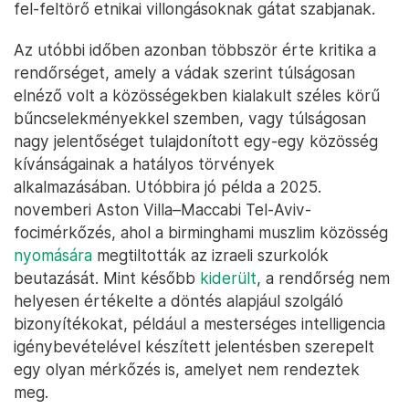
fel-feltörő etnikai villongásoknak gátat szabjanak.
Az utóbbi időben azonban többször érte kritika a
rendőrséget, amely a vádak szerint túlságosan
elnéző volt a közösségekben kialakult széles körű
bűncselekményekkel szemben, vagy túlságosan
nagy jelentőséget tulajdonított egy-egy közösség
kívánságainak a hatályos törvények
alkalmazásában. Utóbbira jó példa a 2025.
novemberi Aston Villa–Maccabi Tel-Aviv-
focimérkőzés, ahol a birminghami muszlim közösség
nyomására
megtiltották az izraeli szurkolók
beutazását. Mint később
kiderült
, a rendőrség nem
helyesen értékelte a döntés alapjául szolgáló
bizonyítékokat, például a mesterséges intelligencia
igénybevételével készített jelentésben szerepelt
egy olyan mérkőzés is, amelyet nem rendeztek
meg.