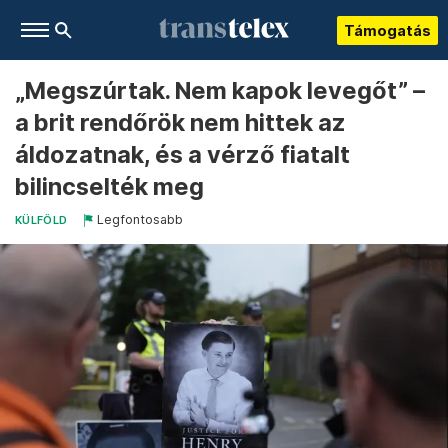
Támogatás
„Megszúrtak. Nem kapok levegőt” –
a brit rendőrök nem hittek az
áldozatnak, és a vérző fiatalt
bilincselték meg
Legfontosabb
KÜLFÖLD