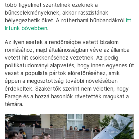
több figyelmet szentelnek ezeknek a
bűncselekményeknek, akkor rasszistának
bélyegezhetik őket. A rotherhami bűnbandákról
itt
írtunk bővebben
.
Az ilyen esetek a rendőrségbe vetett bizalom
romlásához, majd általánosságban véve az államba
vetett hit csökkenéséhez vezetnek. Az pedig
politikatudományi alapvetés, hogy innen egyenes út
vezet a populista pártok előretöréséhez, amik
éppen a megosztottság további növelésében
érdekeltek. Szakértők szerint nem véletlen, hogy
Farage és a hozzá hasonlók rávetették magukat a
témára.