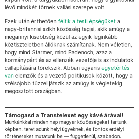
lévő mindkét tőrnek vallási szerepe volt.
Ezek után érthetően
féltik a testi épségüket
a
nagy-britanniai szikh közösség tagjai, akik amúgy a
megannyi kisebbség közül az egyik leginkább
köztiszteletben állóknak számítanak. Nem véletlen,
hogy mind Starmer, mind Badenoch, azaz a
kormánypárt és az ellenzék vezetője is az indulatok
csillapítására törekszik. Abban ugyanis
egyetértés
van
elemzők és a vezető politikusok között, hogy a
szélsőjobb tűzzel játszik az amúgy is végletekig
megosztott országban.
Támogasd a Transtelexet egy kávé árával!
Munkánkkal minden nap magyar közösségeket tartunk
képben, teret adunk helyi ügyeknek, és fontos erdélyi
történeteket mutatunk be — függetlenül, szabadon.