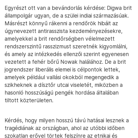
Egyrészt ott van a bevándorlás kérdése: Digwa brit
állampolgár ugyan, de a szülei indiai származásúak.
Másrészt könnyű rákenni a rendőrök hibáit az
úgynevezett antirasszista kezdeményezésekre,
amelyekkel a brit rendőrségben vélelmezett
rendszerszintű rasszizmust szeretnék kigyomlálni,
és amely az intézkedés ellenzői szerint egyenesen
vezetett a fehér bőrű Nowak halálához. De a brit
jogrendszer liberális elemei is célpontok lettek,
amelyek például vallási okokból megengedik a
szikheknek a dísztőr utcai viseletét, miközben a
hasonló hosszúságú pengék hordása általában
tiltott közterületen.
Kérdés, hogy milyen hosszú távú hatásai lesznek a
tragédiának az országban, ahol az utóbbi időben
szokatlan erővel törtek felszínre az etnikai és