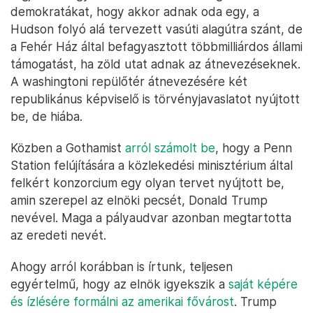
demokratákat, hogy akkor adnak oda egy, a
Hudson folyó alá tervezett vasúti alagútra szánt, de
a Fehér Ház által befagyasztott többmilliárdos állami
támogatást, ha zöld utat adnak az átnevezéseknek.
A washingtoni repülőtér átnevezésére két
republikánus képviselő is törvényjavaslatot nyújtott
be, de hiába.
Közben a Gothamist
arról számolt be
, hogy a Penn
Station felújítására a közlekedési minisztérium által
felkért konzorcium egy olyan tervet nyújtott be,
amin szerepel az elnöki pecsét, Donald Trump
nevével. Maga a pályaudvar azonban megtartotta
az eredeti nevét.
Ahogy arról korábban is írtunk, teljesen
egyértelmű, hogy az elnök igyekszik a
saját képére
és ízlésére formálni az amerikai fővárost
. Trump