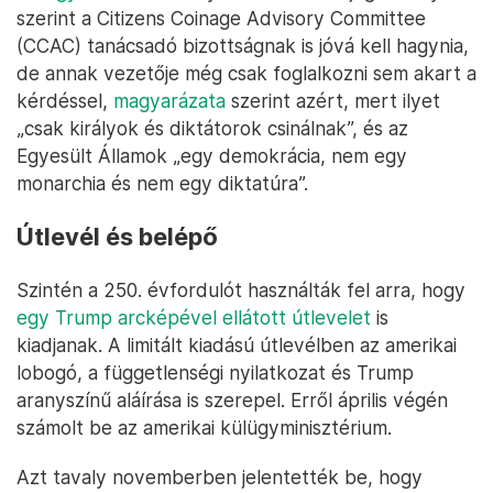
szerint a Citizens Coinage Advisory Committee
(CCAC) tanácsadó bizottságnak is jóvá kell hagynia,
de annak vezetője még csak foglalkozni sem akart a
kérdéssel,
magyarázata
szerint azért, mert ilyet
„csak királyok és diktátorok csinálnak”, és az
Egyesült Államok „egy demokrácia, nem egy
monarchia és nem egy diktatúra”.
Útlevél és belépő
Szintén a 250. évfordulót használták fel arra, hogy
egy Trump arcképével ellátott útlevelet
is
kiadjanak. A limitált kiadású útlevélben az amerikai
lobogó, a függetlenségi nyilatkozat és Trump
aranyszínű aláírása is szerepel. Erről április végén
számolt be az amerikai külügyminisztérium.
Azt tavaly novemberben jelentették be, hogy