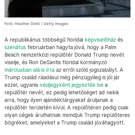
Fotó: Heather Diehl / Getty Images
A republikánus többségű floridai
képviselőház
és
szenátus
februárban hagyta jóvá, hogy a Palm
Beach nemzetközi repülőtér Donald Trump nevét
viselje, és Ron DeSantis floridai kormányzó
márciusban alá is írta
az erről szóló jogszabályt. A
Trump család ráadásul még pénzügyileg is jól jár
ezzel, ugyanis
védjegyként jegyezték be
a
repülőtér nevét, ez pedig lehetőséget ad nekik
arra, hogy ilyen ajándéktárgyakat áruljanak a
repülőtér területén kívül. A repülőtéren pedig csak
olyan cégek árulhatnak mondjuk Trump repülőteres
bögréket, amelyeket a Trump család jóváhagyott.