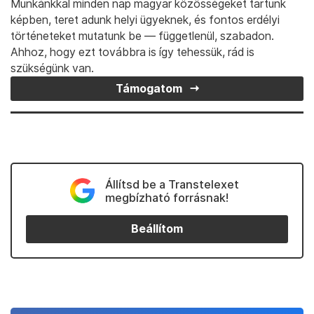
Munkánkkal minden nap magyar közösségeket tartunk
képben, teret adunk helyi ügyeknek, és fontos erdélyi
történeteket mutatunk be — függetlenül, szabadon.
Ahhoz, hogy ezt továbbra is így tehessük, rád is
szükségünk van.
Támogatom
Állítsd be a Transtelexet
megbízható forrásnak!
Beállítom