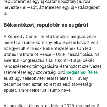
repülőteret és egy új csatahajóosztályt is róla
neveztek el – sőt, áttételesen egy új vadászgépet
is.
Békeintézet, repülőtér és sugárút
A Kennedy Center feletti befolyás megszerzése
mellett a Trump-kormány első lépései között volt
az Egyesült Államok Békeintézetének (United
States Institute of Peace – USIP) felszámolása. Az
amerikai kongresszus által a konfliktusok békés
rendezésének támogatására létrehozott szervezet
szétverését egy szövetségi bíró
illegálisnak ítélte
,
és az ügy fellebbviteli eljárás alatt áll. Tavaly
decemberben aztán ez lett az első szövetségi
épület, amire felkerült Trump neve.
Az amerikai külügyminisztérium 2025. december 3-