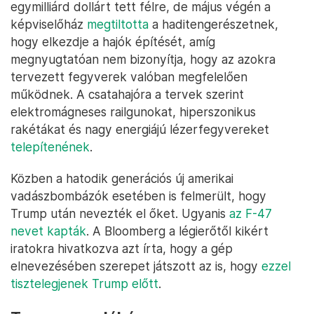
egymilliárd dollárt tett félre, de május végén a
képviselőház
megtiltotta
a haditengerészetnek,
hogy elkezdje a hajók építését, amíg
megnyugtatóan nem bizonyítja, hogy az azokra
tervezett fegyverek valóban megfelelően
működnek. A csatahajóra a tervek szerint
elektromágneses railgunokat, hiperszonikus
rakétákat és nagy energiájú lézerfegyvereket
telepítenének
.
Közben a hatodik generációs új amerikai
vadászbombázók esetében is felmerült, hogy
Trump után nevezték el őket. Ugyanis
az F-47
nevet kapták
. A Bloomberg a légierőtől kikért
iratokra hivatkozva azt írta, hogy a gép
elnevezésében szerepet játszott az is, hogy
ezzel
tisztelegjenek Trump előtt
.