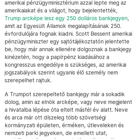
amerikai pénzügyminisztérium azzal lepte meg az
amerikaiakat és a világot, hogy bejelentették,
Trump arcképe lesz egy 250 dolláros bankjegyen
,
amit az Egyesült Államok megalapításának 250.
évfordulójára fognak kiadni. Scott Bessent amerikai
pénzügyminiszter egy sajtótájékoztatón jelentette
be, hogy már annak ellenére dolgoznak a bankjegy
kinézetén, hogy a papírpénz kiadásához a
kongresszus engedélye is szükséges, az amerikai
jogszabályok szerint ugyanis élő személy nem
szerepelhet rajtuk.
A Trumpot szerepeltető bankjegy már a sokadik
dolog, amin az elnök arcképe, vagy neve megjelent
a hivatalba lépése óta eltelt másfél év alatt. Neve
és arca már ott díszeleg több szövetségi
kormányzati épületen, érméken, útleveleken és
nemzeti parki jegyeken, de emellett utat,