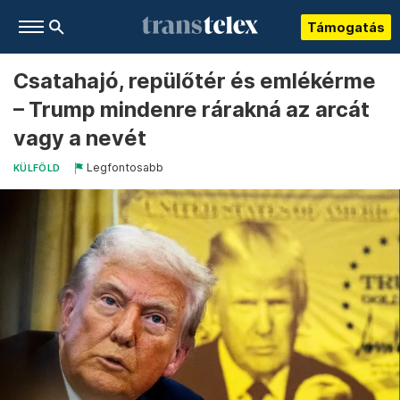
Támogatás
Csatahajó, repülőtér és emlékérme
– Trump mindenre rárakná az arcát
vagy a nevét
Legfontosabb
KÜLFÖLD