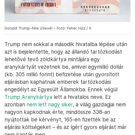
Donald Trump-féle útlevél – Fotó: Fehér Ház / X
Trump nem sokkal a második hivatalba lépése után
azt is bejelentette, hogy az állandó tartózkodást
lehetővé tevő zöldkártya mintájára egy
aranykártyát vezetnek be, amivel egymillió dollár
(kb. 305 millió forint) befizetése után gyorsított
eljárásban kaphatnak emberek tartózkodási
engedélyt az Egyesült Államokba. Ennek végül
Trump Aranykártya
lett a hivatalos neve. Ez
azonban
nem lett nagy siker
, a világ gazdagjai nem
nagyon kapkodnak érte, mindössze 338-an
nyújtottak be kérvényt, 165-en fizették be az
eljárási költségeket – és az ígért gyors eljárást már
nem kapták meg.