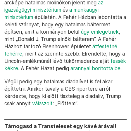
arcképe hatalmas molinókon jelent meg
az
igazságügyi minisztérium
és
a munkaügyi
minisztérium
épületén. A Fehér Házban lebontatta a
keleti szárnyat, hogy egy hatalmas báltermet
építsen, amit a kormányon belül
úgy emlegetnek
,
mint „Donald J. Trump elnöki bálterem”. A Fehér
Házhoz tartozó Eisenhower épületet
átfestetné
fehérre
, mert az szerinte szebb. Elrendelte, hogy a
Lincoln-emlékműnél lévő tükörmedence alját
fessék
kékre
. A Fehér Házat pedig
arannyal borította be.
Végül pedig egy hatalmas diadalívet is fel akar
építtetni. Amikor tavaly a CBS riportere arról
kérdezte, hogy ki előtt tiszteleg a diadalív, Trump
csak annyit
válaszolt
: „Előttem”.
Támogasd a Transtelexet egy kávé árával!