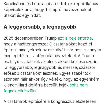
Karolinában és Louisianában is tettek republikánus
képviselők arra, hogy Trumpról nevezzenek el
utakat és egy hidat.
A leggyorsabb, a legnagyobb
2025 decemberében Trump
azt is bejelentette
,
hogy a haditengerészet új csatahajókat kezd el
építeni, amelyeknek az osztályát már nem is annyira
meglepetésre szintén róla neveztek el. A Trump-
osztályú csatahajók az elnök akkori közlése szerint
„a leggyorsabb, legnagyobb és messze, százszor
erősebb csatahajók” lesznek. Egyes szakértők
azonban már akkor úgy vélték, hogy az egyenként
kilencmilliárd dollárra becsült hajók
soha nem
fognak elkészülni
.
A csatahajók építésére a kongresszus előzetesen