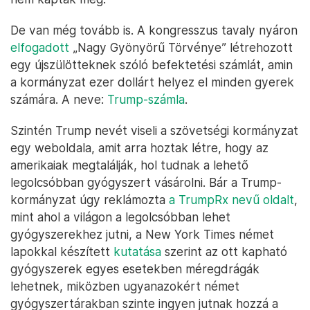
De van még tovább is. A kongresszus tavaly nyáron
elfogadott
„Nagy Gyönyörű Törvénye” létrehozott
egy újszülötteknek szóló befektetési számlát, amin
a kormányzat ezer dollárt helyez el minden gyerek
számára. A neve:
Trump-számla
.
Szintén Trump nevét viseli a szövetségi kormányzat
egy weboldala, amit arra hoztak létre, hogy az
amerikaiak megtalálják, hol tudnak a lehető
legolcsóbban gyógyszert vásárolni. Bár a Trump-
kormányzat úgy reklámozta
a TrumpRx nevű oldalt
,
mint ahol a világon a legolcsóbban lehet
gyógyszerekhez jutni, a New York Times német
lapokkal készített
kutatása
szerint az ott kapható
gyógyszerek egyes esetekben méregdrágák
lehetnek, miközben ugyanazokért német
gyógyszertárakban szinte ingyen jutnak hozzá a