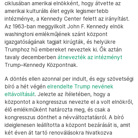
ciklusában amerikai elnökként, hogy átvette az
amerikai kulturális élet egyik legismertebb
intézménye, a Kennedy Center felett az irányítást.
Az 1963-ban meggyilkolt John F. Kennedy elnök
washingtoni emlékműjének szánt központ
igazgatóságának tagjait kirúgták, és helyükre
Trumphoz hű embereket neveztek ki. Ők aztán
tavaly decemberben
átnevezték az intézményt
Trump–Kennedy Központnak.
A döntés ellen azonnal per indult, és egy szövetségi
bíró a hét végén
elrendelte Trump nevének
eltávolítását
. Jelezte az ítéletében, hogy a
központot a kongresszus nevezte el a volt elnökről,
élő emlékműként határozta meg, és csak a
kongresszus dönthet a névváltoztatásról. A bíró
ideiglenesen leállította a központ bezárását is, amit
két éven át tartó renoválásokra hivatkozva