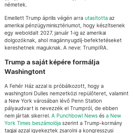
németek.
Emellett Trump április végén arra
utasította
az
amerikai pénzügyminisztériumot, hogy készítsenek
egy weboldalt 2027. január 1-ig az amerikai
dolgozóknak, ahol magánnyugdíj-befektetéseket
kereshetnek maguknak. A neve: TrumpIRA.
Trump a saját képére formálja
Washingtont
A Fehér Ház azzal is próbálkozott, hogy a
washingtoni Dulles nemzetközi repülőteret, valamint
a New York városában lévő Penn Station
pályaudvart is nevezzék el Trumpról, de ebben
nem jártak sikerrel.
A Punchbowl News
és
a New
York Times beszámolója
szerint a Trump-kormány
tagjai azzal igyekeztek zsarolni a kongresszusi