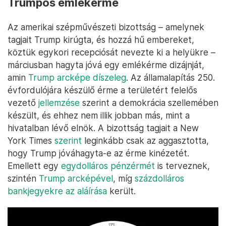
Trumpos emlékérme
Az amerikai szépművészeti bizottság – amelynek
tagjait Trump kirúgta, és hozzá hű embereket,
köztük egykori recepciósát nevezte ki a helyükre –
márciusban hagyta jóvá egy emlékérme dizájnját,
amin
Trump arcképe díszeleg
. Az államalapítás 250.
évfordulójára készülő érme a területért felelős
vezető
jellemzése
szerint a demokrácia szellemében
készült, és ehhez nem illik jobban más, mint a
hivatalban lévő elnök. A bizottság tagjait a New
York Times
szerint
leginkább csak az aggasztotta,
hogy Trump jóváhagyta-e az érme kinézetét.
Emellett egy
egydolláros pénzérmét
is terveznek,
szintén
Trump arcképével
, míg
százdolláros
bankjegyekre az aláírása
került.