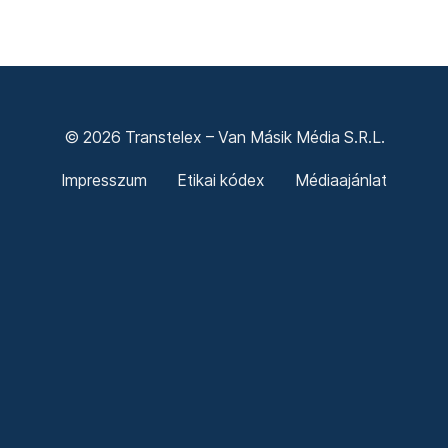
© 2026 Transtelex – Van Másik Média S.R.L.
Impresszum
Etikai kódex
Médiaajánlat
Adó 3,5%
ÁSZF
Adatkezelési tájékoztató
Sütitájékoztató
Süti beállítások
Termeni și condiții generale
Confidențialitate
Politica cookie-urilor