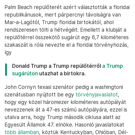
Palm Beach repülőterét azért választották a floridai
republikánusok, mert párpercnyi távolságra van
Mar-a-Lagótól, Trump floridai birtokától, ahol
rendszeresen tölti a hétvégéit. Emellett a klubját a
repülőtérrel összekötő sugárút egy 6,7 kilométeres
szakaszát is róla nevezte el a floridai törvényhozás,
így
Donald Trump a Trump repülőtérről
a Trump
sugárúton
utazhat a birtokra.
John Cornyn texasi szenátor pedig a washingtoni
szenátusban nyújtott be egy
törvényjavaslatot
,
hogy egy közel háromezer kilométeres autópályát
nevezzenek át a 47-es számú autópályára, ezzel is
utalva arra, hogy Trump második ciklusa alatt az
Egyesült Államok 47. elnöke. Hasonló javaslatokat
több államban
, köztük Kentuckyban, Ohióban, Dél-