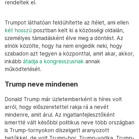
rendeltek el.
Trumpot láthatóan feldühítette az ítélet, ami ellen
két
hosszú
posztban kelt ki a közösségi oldalán,
személyes támadásként élve meg a döntést. Az
elnök közölte, hogy ha nem engedik neki, hogy
szabadon azt tegyen a központtal, amit akar, akkor,
inkább
átadja a kongresszusnak
annak
működtetését.
Trump neve mindenen
Donald Trump már üzletemberként is híres volt
arról, hogy előszeretettel rakja rá a nevét
mindenre, amit árul. Az ingatlanfejlesztőként
ismertté vált későbbi politikus neve több országban
is Trump-tornyokon díszelgett aranyozott
betűkkel, de volt Trump-bor, Trump-vodka, Trump-