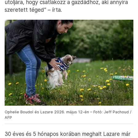
utoljára, hogy csatlakozz a gazdádhoz, aki annyira
szeretett téged” – írta.
Ophelie Boudol és Lazare 2026. május 12-én – Fotó: Jeff Pachoud /
AFP
30 éves és 5 hónapos korában meghalt Lazare már