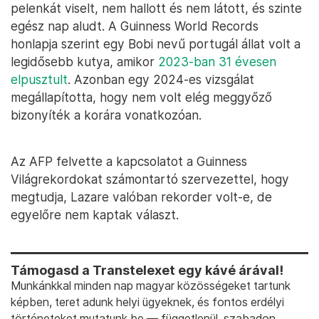
pelenkát viselt, nem hallott és nem látott, és szinte
egész nap aludt. A Guinness World Records
honlapja szerint egy Bobi nevű portugál állat volt a
legidősebb kutya, amikor
2023-ban 31 évesen
elpusztult
. Azonban egy 2024-es vizsgálat
megállapította, hogy nem volt elég meggyőző
bizonyíték a korára vonatkozóan.
Az AFP felvette a kapcsolatot a Guinness
Világrekordokat számontartó szervezettel, hogy
megtudja, Lazare valóban rekorder volt-e, de
egyelőre nem kaptak választ.
Támogasd a Transtelexet egy kávé árával!
Munkánkkal minden nap magyar közösségeket tartunk
képben, teret adunk helyi ügyeknek, és fontos erdélyi
történeteket mutatunk be — függetlenül, szabadon.