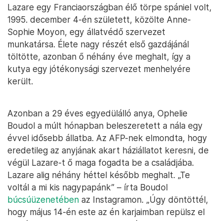
Lazare egy Franciaországban élő törpe spániel volt,
1995. december 4-én született, közölte Anne-
Sophie Moyon, egy állatvédő szervezet
munkatársa. Élete nagy részét első gazdájánál
töltötte, azonban ő néhány éve meghalt, így a
kutya egy jótékonysági szervezet menhelyére
került.
Azonban a 29 éves egyedülálló anya, Ophelie
Boudol a múlt hónapban beleszeretett a nála egy
évvel idősebb állatba. Az AFP-nek elmondta, hogy
eredetileg az anyjának akart háziállatot keresni, de
végül Lazare-t ő maga fogadta be a családjába.
Lazare alig néhány héttel később meghalt. „Te
voltál a mi kis nagypapánk” – írta Boudol
búcsúüzenetében
az Instagramon. „Úgy döntöttél,
hogy május 14-én este az én karjaimban repülsz el