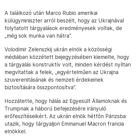
A találkozó után Marco Rubio amerikai
külügyminiszter arról beszélt, hogy az Ukrajnával
folytatott tárgyalások eredményesek voltak, de
„még sok munka van hátra”.
Volodimir Zelenszkij ukrán elnök a közösségi
médiában közzétett bejegyzésében kiemelte, hogy
a tárgyalás konstruktív volt, minden kérdést nyíltan
megvitattak a felek, „egyértelműen az Ukrajna
szuverenitásának és nemzeti érdekeinek
biztosítására összpontosítva”.
Hozzátette, hogy hálás az Egyesült Államoknak és
Trumpnak a háború befejezésére irányuló
erőfeszítéseikért. Az ukrán elnök hétfőn Párizsba
utazik, hogy tárgyaljon Emmanuel Macron francia
elnökkel.