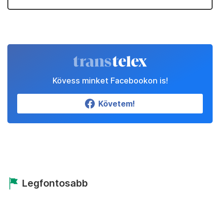
Kövess minket Facebookon is!
Követem!
Legfontosabb