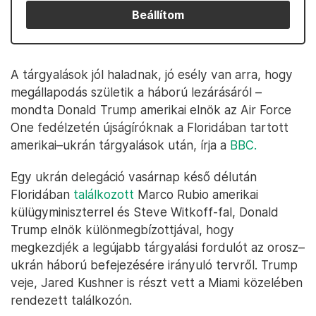
Beállítom
A tárgyalások jól haladnak, jó esély van arra, hogy
megállapodás születik a háború lezárásáról –
mondta Donald Trump amerikai elnök az Air Force
One fedélzetén újságíróknak a Floridában tartott
amerikai–ukrán tárgyalások után, írja a
BBC.
Egy ukrán delegáció vasárnap késő délután
Floridában
találkozott
Marco Rubio amerikai
külügyminiszterrel és Steve Witkoff-fal, Donald
Trump elnök különmegbízottjával, hogy
megkezdjék a legújabb tárgyalási fordulót az orosz–
ukrán háború befejezésére irányuló tervről. Trump
veje, Jared Kushner is részt vett a Miami közelében
rendezett találkozón.