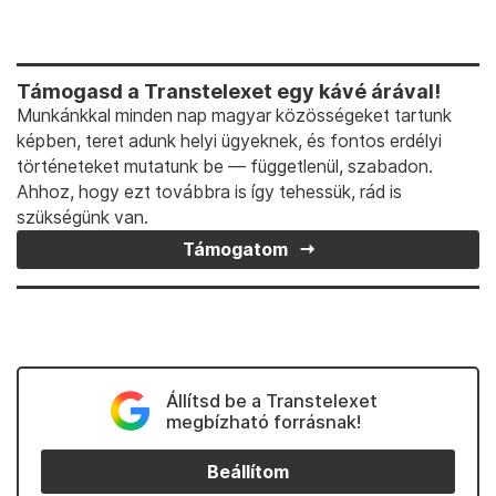
Támogasd a Transtelexet egy kávé árával!
Munkánkkal minden nap magyar közösségeket tartunk
képben, teret adunk helyi ügyeknek, és fontos erdélyi
történeteket mutatunk be — függetlenül, szabadon.
Ahhoz, hogy ezt továbbra is így tehessük, rád is
szükségünk van.
Támogatom
Állítsd be a Transtelexet
megbízható forrásnak!
Beállítom