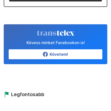
Kövess minket Facebookon is!
Követem!
Legfontosabb