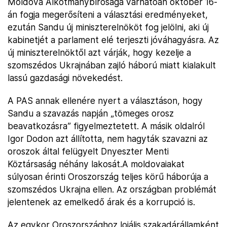
Moldova Alkotmánybírósága várhatóan október 16-
án fogja megerősíteni a választási eredményeket,
ezután Sandu új miniszterelnököt fog jelölni, aki új
kabinetjét a parlament elé terjeszti jóváhagyásra. Az
új miniszterelnöktől azt várják, hogy kezelje a
szomszédos Ukrajnában zajló háború miatt kialakult
lassú gazdasági növekedést.
A PAS annak ellenére nyert a választáson, hogy
Sandu a szavazás napján „tömeges orosz
beavatkozásra” figyelmeztetett. A másik oldalról
Igor Dodon azt állította, nem hagyták szavazni az
oroszok által felügyelt Dnyeszter Menti
Köztársaság néhány lakosát.A moldovaiakat
súlyosan érinti Oroszország teljes körű háborúja a
szomszédos Ukrajna ellen. Az országban problémát
jelentenek az emelkedő árak és a korrupció is.
Az egykor Oroszországhoz lojális szakadárállamként