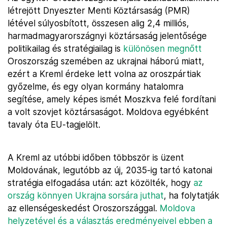
létrejött Dnyeszter Menti Köztársaság (PMR)
létével súlyosbított, összesen alig 2,4 milliós,
harmadmagyarországnyi köztársaság jelentősége
politikailag és stratégiailag is
különösen megnőtt
Oroszország szemében az ukrajnai háború miatt,
ezért a Kreml érdeke lett volna az oroszpártiak
győzelme, és egy olyan kormány hatalomra
segítése, amely képes ismét Moszkva felé fordítani
a volt szovjet köztársaságot. Moldova egyébként
tavaly óta EU-tagjelölt.
A Kreml az utóbbi időben többször is üzent
Moldovának, legutóbb az új, 2035-ig tartó katonai
stratégia elfogadása után: azt közölték, hogy
az
ország könnyen Ukrajna sorsára juthat
, ha folytatják
az ellenségeskedést Oroszországgal.
Moldova
helyzetével és a választás eredményeivel ebben a