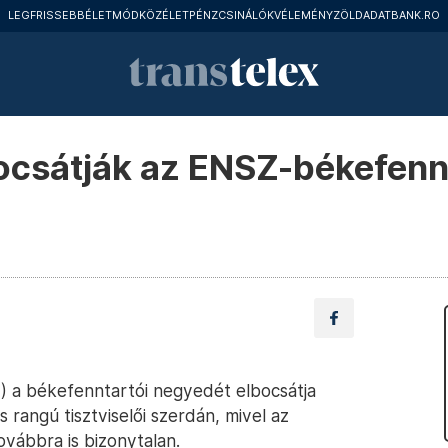
LEGFRISSEBB
ÉLETMÓD
KÖZÉLET
PÉNZCSINÁLÓK
VÉLEMÉNY
ZÖLD
ADATBANK.RO
bocsátják az ENSZ-békefenn
 a békefenntartói negyedét elbocsátja
rangú tisztviselői szerdán, mivel az
ovábbra is bizonytalan.