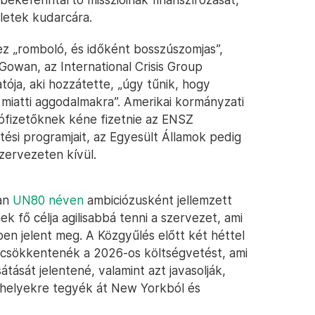
eletek kudarcára.
 „romboló, és időként bosszúszomjas”,
Gowan, az International Crisis Group
tója, aki hozzátette, „úgy tűnik, hogy
miatti aggodalmakra”. Amerikai kormányzati
dófizetőknek kéne fizetnie az ENSZ
ési programjait, az Egyesült Államok pedig
zervezeten kívül.
ban
UN80 néven
ambiciózusként jellemzett
k fő célja agilisabbá tenni a szervezet, ami
n jelent meg. A Közgyűlés előtt két héttel
 csökkentenék a 2026-os költségvetést, ami
ását jelentené, valamint azt javasolják,
 helyekre tegyék át New Yorkból és