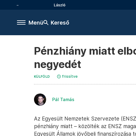
László
Menü
Kereső
Pénzhiány miatt el
negyedét
frissítve
KÜLFÖLD
Pál Tamás
Az Egyesült Nemzetek Szervezete (ENSZ)
pénzhiány miatt – közölték az ENSZ magas 
Egyesült Államok jövőbeli finanszírozása t