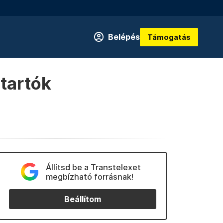
Belépés
Támogatás
tartók
Állítsd be a Transtelexet
megbízható forrásnak!
Beállítom