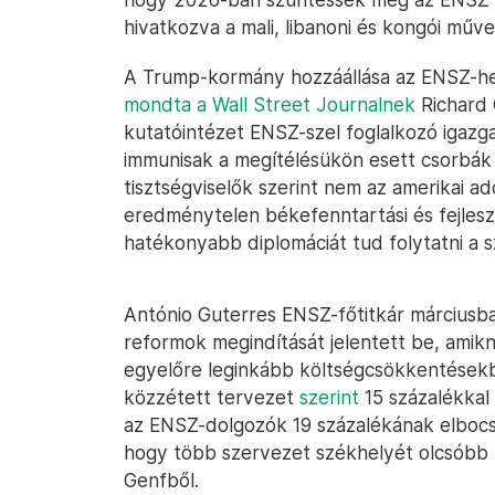
hivatkozva a mali, libanoni és kongói műv
A Trump-kormány hozzáállása az ENSZ-hez
mondta a Wall Street Journalnek
Richard 
kutatóintézet ENSZ-szel foglalkozó igazga
immunisak a megítélésükön esett csorbák 
tisztségviselők szerint nem az amerikai a
eredménytelen békefenntartási és fejleszt
hatékonyabb diplomáciát tud folytatni a s
António Guterres ENSZ-főtitkár március
reformok megindítását jelentett be, amikne
egyelőre leginkább költségcsökkentésekbe
közzétett tervezet
szerint
15 százalékkal
az ENSZ-dolgozók 19 százalékának elbocsát
hogy több szervezet székhelyét olcsóbb
Genfből.