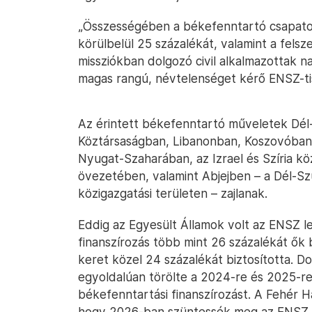
„Összességében a békefenntartó csapatok
körülbelül 25 százalékát, valamint a felsze
missziókban dolgozó civil alkalmazottak na
magas rangú, névtelenséget kérő ENSZ-ti
Az érintett békefenntartó műveletek Dé
Köztársaságban, Libanonban, Koszovóban,
Nyugat-Szaharában, az Izrael és Szíria köz
övezetében, valamint Abjejben – a Dél-Sz
közigazgatási területen – zajlanak.
Eddig az Egyesült Államok volt az ENSZ l
finanszírozás több mint 26 százalékát ők 
keret közel 24 százalékát biztosította. 
egyoldalúan törölte a 2024-re és 2025-re 
békefenntartási finanszírozást. A Fehér Ház
hogy 2026-ban szüntessék meg az ENSZ bé