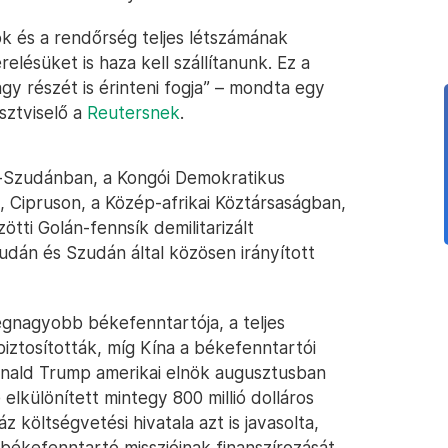
 és a rendőrség teljes létszámának
relésüket is haza kell szállítanunk. Ez a
gy részét is érinteni fogja” – mondta egy
sztviselő a
Reutersnek
.
l-Szudánban, a Kongói Demokratikus
 Cipruson, a Közép-afrikai Köztársaságban,
ötti Golán-fennsík demilitarizált
udán és Szudán által közösen irányított
egnagyobb békefenntartója, a teljes
biztosították, míg Kína a békefenntartói
Donald Trump amerikai elnök augusztusban
elkülönített mintegy 800 millió dolláros
 költségvetési hivatala azt is javasolta,
kefenntartó misszióinak finanszírozását,