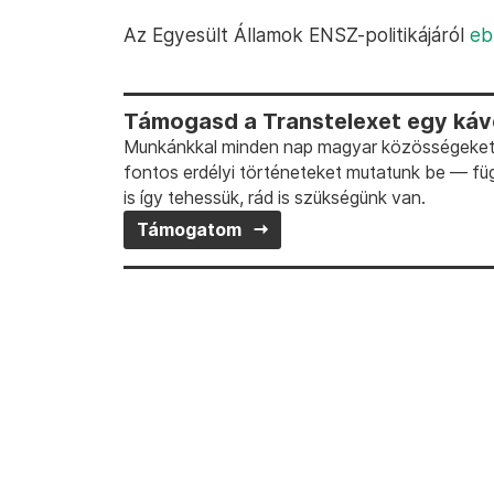
Az Egyesült Államok ENSZ-politikájáról
eb
Támogasd a Transtelexet egy kávé
Munkánkkal minden nap magyar közösségeket t
fontos erdélyi történeteket mutatunk be — fü
is így tehessük, rád is szükségünk van.
Támogatom