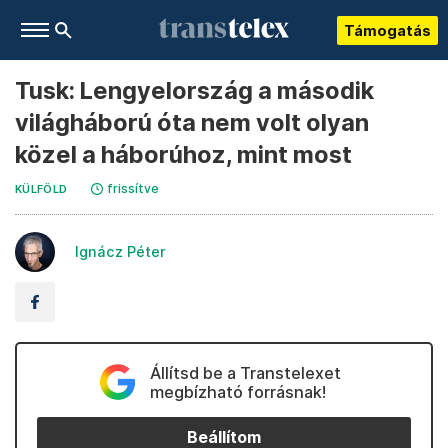
Támogatás
Tusk: Lengyelország a második
világháború óta nem volt olyan
közel a háborúhoz, mint most
frissítve
KÜLFÖLD
Ignácz Péter
Állítsd be a Transtelexet
megbízható forrásnak!
Beállítom