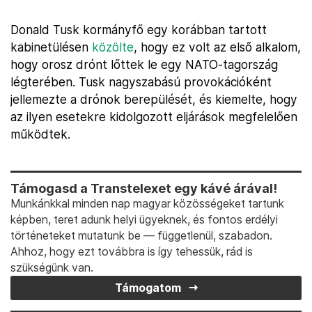
Donald Tusk kormányfő egy korábban tartott
kabinetülésen
közölte
, hogy ez volt az első alkalom,
hogy orosz drónt lőttek le egy NATO-tagország
légterében. Tusk nagyszabású provokációként
jellemezte a drónok berepülését, és kiemelte, hogy
az ilyen esetekre kidolgozott eljárások megfelelően
működtek.
Támogasd a Transtelexet egy kávé árával!
Munkánkkal minden nap magyar közösségeket tartunk
képben, teret adunk helyi ügyeknek, és fontos erdélyi
történeteket mutatunk be — függetlenül, szabadon.
Ahhoz, hogy ezt továbbra is így tehessük, rád is
szükségünk van.
Támogatom