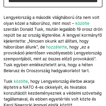
Lengyelország a második világháború óta nem volt
olyan közel a háborúhoz, mint most –
közölte
szerdán Donald Tusk, miután legalább 19 orosz drón
repült be az ország légterébe. A lengyel kormányfő
kijelentette: „Nincsen okunk azt állítani, hogy
háborúban állunk”, de
hozzátette
, hogy „ez a
provokáció jelentősen veszélyesebb Lengyelország
szempontjából, mint az összes előző provokáció”.
Tusk egyben emlékeztetett arra, hogy a héten
Belarusz és Oroszország hadgyakorlatot tart.
Tusk
közölte
, hogy Lengyelország életbe akarja
léptetni a NATO 4-es cikkelyét, és hivatalos
konzultációt kezdeményeznek a védelmi szövetség
tagállamaival, és ebben egyetértés volt közte és
Karol Nawrocki lengyel elnök között.