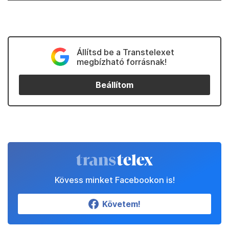
Állítsd be a Transtelexet
megbízható forrásnak!
Beállítom
Kövess minket Facebookon is!
Követem!