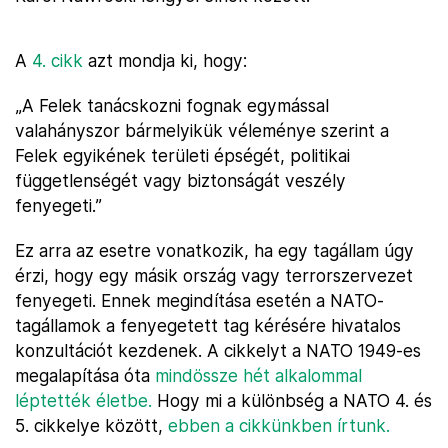
A
4. cikk
azt mondja ki, hogy:
„A Felek tanácskozni fognak egymással
valahányszor bármelyikük véleménye szerint a
Felek egyikének területi épségét, politikai
függetlenségét vagy biztonságát veszély
fenyegeti.”
Ez arra az esetre vonatkozik, ha egy tagállam úgy
érzi, hogy egy másik ország vagy terrorszervezet
fenyegeti. Ennek megindítása esetén a NATO-
tagállamok a fenyegetett tag kérésére hivatalos
konzultációt kezdenek. A cikkelyt a NATO 1949-es
megalapítása óta
mindössze hét alkalommal
léptették életbe.
Hogy mi a különbség a NATO 4. és
5. cikkelye között,
ebben a cikkünkben írtunk.