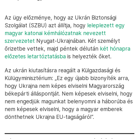
Az ügy előzménye, hogy az Ukrán Biztonsági
Szolgálat (SZBU) azt állítja, hogy
leleplezett egy
magyar katonai kémhálózatnak nevezett
szervezetet
Nyugat-Ukrajnában. Két személyt
őrizetbe vettek, majd péntek délután
két hónapra
előzetes letartóztatásba
is helyezték őket.
Az ukrán kiutasításra reagált a Külgazdasági és
Külügyminisztérium: „Ez egy újabb bizonyíték arra,
hogy Ukrajna nem képes elviselni Magyarország
békepárti álláspontját. Nem képesek elviselni, hogy
nem engedjük magunkat belenyomni a háborúba és
nem képesek elviselni, hogy a magyar emberek
dönthetnek Ukrajna EU-tagságáról”.