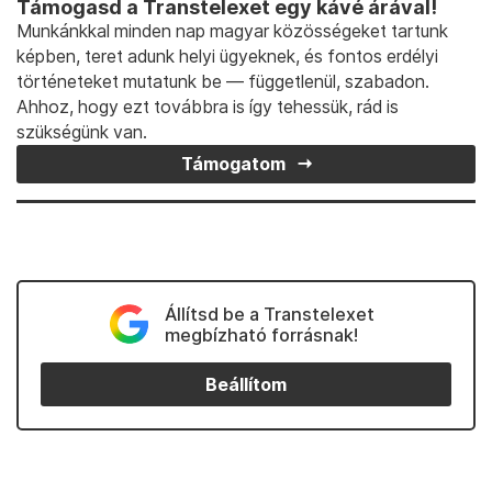
Támogasd a Transtelexet egy kávé árával!
Munkánkkal minden nap magyar közösségeket tartunk
képben, teret adunk helyi ügyeknek, és fontos erdélyi
történeteket mutatunk be — függetlenül, szabadon.
Ahhoz, hogy ezt továbbra is így tehessük, rád is
szükségünk van.
Támogatom
Állítsd be a Transtelexet
megbízható forrásnak!
Beállítom