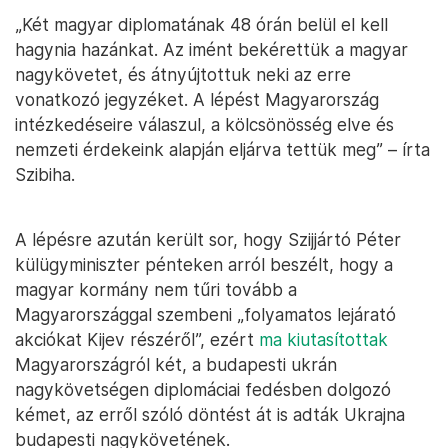
„Két magyar diplomatának 48 órán belül el kell
hagynia hazánkat. Az imént bekérettük a magyar
nagykövetet, és átnyújtottuk neki az erre
vonatkozó jegyzéket. A lépést Magyarország
intézkedéseire válaszul, a kölcsönösség elve és
nemzeti érdekeink alapján eljárva tettük meg” – írta
Szibiha.
A lépésre azután került sor, hogy Szijjártó Péter
külügyminiszter pénteken arról beszélt, hogy a
magyar kormány nem tűri tovább a
Magyarországgal szembeni „folyamatos lejárató
akciókat Kijev részéről”, ezért
ma kiutasítottak
Magyarországról két, a budapesti ukrán
nagykövetségen diplomáciai fedésben dolgozó
kémet, az erről szóló döntést át is adták Ukrajna
budapesti nagykövetének.