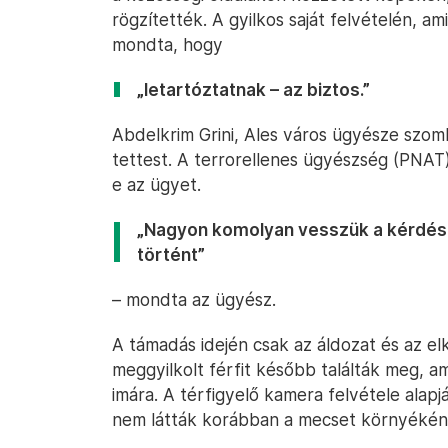
rögzítették. A gyilkos saját felvételén, a
mondta, hogy
„letartóztatnak – az biztos.”
Abdelkrim Grini, Ales város ügyésze szom
tettest. A terrorellenes ügyészség (PNAT)
e az ügyet.
„Nagyon komolyan vesszük a kérdés
történt”
– mondta az ügyész.
A támadás idején csak az áldozat és az e
meggyilkolt férfit később találták meg, a
imára. A térfigyelő kamera felvétele alap
nem látták korábban a mecset környékén