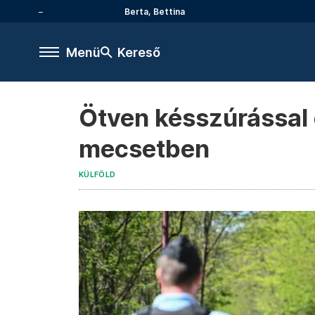
Berta, Bettina
Menü
Kereső
Ötven késszúrással ö
mecsetben
KÜLFÖLD