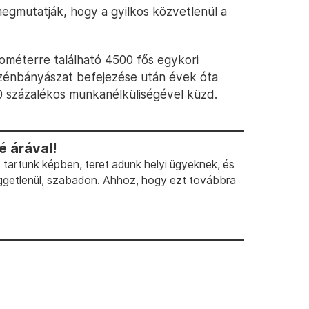
s megmutatják, hogy a gyilkos közvetlenül a
lométerre található 4500 fős egykori
zénbányászat befejezése után évek óta
0 százalékos munkanélküliségével küzd.
 árával!
artunk képben, teret adunk helyi ügyeknek, és
ggetlenül, szabadon. Ahhoz, hogy ezt továbbra