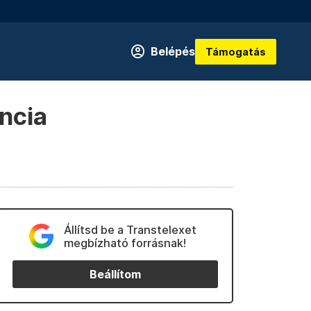
Belépés
Támogatás
ancia
Állítsd be a Transtelexet
megbízható forrásnak!
Beállítom