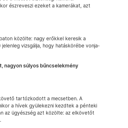
mikor észreveszi ezeket a kamerákat, azt
baton közölte: nagy erőkkel keresik a
 jelenleg vizsgálja, hogy hatáskörébe vonja-
t, nagyon súlyos bűncselekmény
lkövető tartózkodott a mecsetben. A
mikor a hívek gyülekezni kezdtek a pénteki
ján az ügyészség azt közölte: az elkövetőt
.