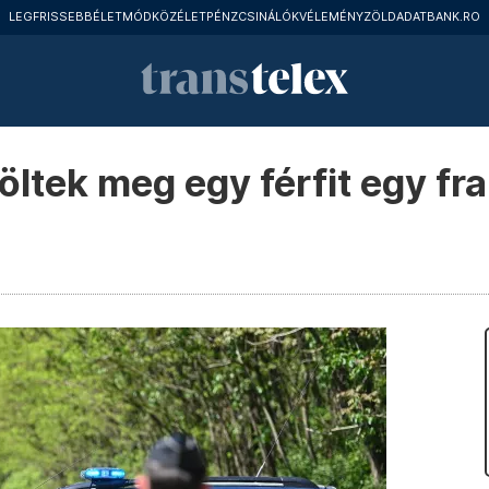
LEGFRISSEBB
ÉLETMÓD
KÖZÉLET
PÉNZCSINÁLÓK
VÉLEMÉNY
ZÖLD
ADATBANK.RO
ltek meg egy férfit egy fr