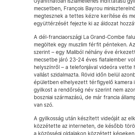
Gyaníthatóan iszlámellenes indíttatású gyi
mecsetben, François Bayrou minisztereln
megtesznek a tettes kézre kerítése és 
együttérzését fejezte ki az áldozat hozzá
A dél-franciaországi La Grand-Combe fal
megöltek egy muszlim férfit pénteken. Az 
szerint – egy Maliból néhány éve érkezet
mecsetbe járó 23-24 éves fiatalember vol
helyszínről – a telefonjával videóra vette
vallást szidalmazta. Rövid időn belül az
épületben elhelyezett térfigyelő kamera is
gyilkost a rendőrség név szerint nem azon
boszniai származású, de már francia álla
van szó.
A gyilkosság után készített videóját az el
közzétette az interneten, de később törö
a közösségi oldalakon közzétett képeken,