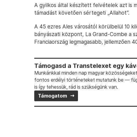
A gyilkos által készített felvételek azt i
támadást követően sértegeti „Allahot”.
A 45 ezres Ales városától körülbelül 10 ki
bányászati központ, La Grand-Combe a s
Franciaország legmagasabb, jellemzően 4
Támogasd a Transtelexet egy kávé
Munkánkkal minden nap magyar közösségeket t
fontos erdélyi történeteket mutatunk be — fü
is így tehessük, rád is szükségünk van.
Támogatom