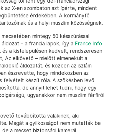
lkosság történt egy dél-franciaországi
ök az X-en szombaton azt ígérte, mindent
megbüntetése érdekében. A kormányfő
tartozóinak és a helyi muszlim közösségnek.
u mecsetében mintegy 50 késszúrással
áldozat – a francia lapok, így a
France Info
t és a kistelepülésen kedvelt, rendszeresen
t, Az elkövető – mielőtt elmenekült a
 haldokló áldozatát, és közben az iszlám
onban észrevette, hogy mindeközben az
 felvételt készít róla. A szökésben levő
osította, de annyit lehet tudni, hogy egy
mpolgárságú, ugyanakkor nem muszlim férfiről
követő továbbította valakinek, aki
lte. Magát a gyilkosságot nem mutatták be
 de a mecset biztonsági kamerái