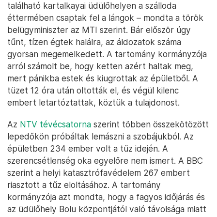
található kartalkayai üdülőhelyen a szálloda
éttermében csaptak fel a lángok – mondta a török
belügyminiszter az MTI szerint. Bár először úgy
tűnt, tízen égtek halálra, az áldozatok száma
gyorsan megemelkedett. A tartomány kormányzója
arról számolt be, hogy ketten azért haltak meg,
mert pánikba estek és kiugrottak az épületből. A
tüzet 12 óra után oltották el, és végül kilenc
embert letartóztattak, köztük a tulajdonost.
Az
NTV tévécsatorna
szerint többen összekötözött
lepedőkön próbáltak lemászni a szobájukból. Az
épületben 234 ember volt a tűz idején. A
szerencsétlenség oka egyelőre nem ismert. A BBC
szerint a helyi katasztrófavédelem 267 embert
riasztott a tűz eloltásához. A tartomány
kormányzója azt mondta, hogy a fagyos időjárás és
az üdülőhely Bolu központjától való távolsága miatt