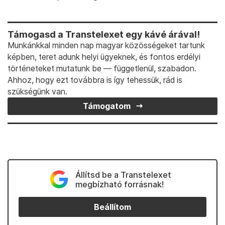
Támogasd a Transtelexet egy kávé árával!
Munkánkkal minden nap magyar közösségeket tartunk
képben, teret adunk helyi ügyeknek, és fontos erdélyi
történeteket mutatunk be — függetlenül, szabadon.
Ahhoz, hogy ezt továbbra is így tehessük, rád is
szükségünk van.
Támogatom
Állítsd be a Transtelexet
megbízható forrásnak!
Beállítom