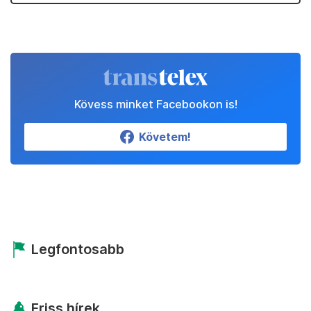
Kövess minket Facebookon is!
Követem!
Legfontosabb
Friss hírek