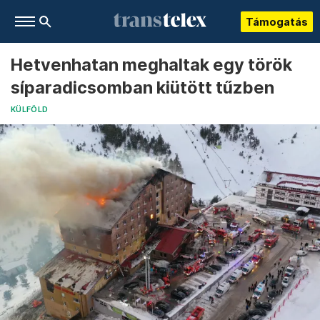
Támogatás
Hetvenhatan meghaltak egy török
síparadicsomban kiütött tűzben
KÜLFÖLD