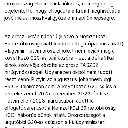
Oroszország elleni szankciókat is, nemrég pedig
bejelentette, hogy elfogadta a Kreml meghívását a
jövő májusi moszkvai győzelem napi ünnepségre.
Az orosz-ukrán háború (illetve a Nemzetközi
Büntetőbíróság miatt kiadott elfogatóparancs miatt)
Vlagyimir Putyin orosz elnököt nem hívják meg a
következő G20-as találkozóra – ezt a dél-afrikai
elnök szóvivője közölte az orosz TASZSZ
hírügynökséggel. Ugyanezen okból nem tudott
részt venni Putyin az augusztusi johannesburgi
BRICS-találkozón sem. A következő G20-csúcs a
tervek szerint 2025. november 21-22-én lesz.
Putyin ellen 2023 márciusában adott ki
elfogatóparancsot a Nemzetközi Büntetőbíróság
(ICC) háborús bűnök miatt. Oroszországot a
legutóbbi G20-as csúcson a külügyminiszter,