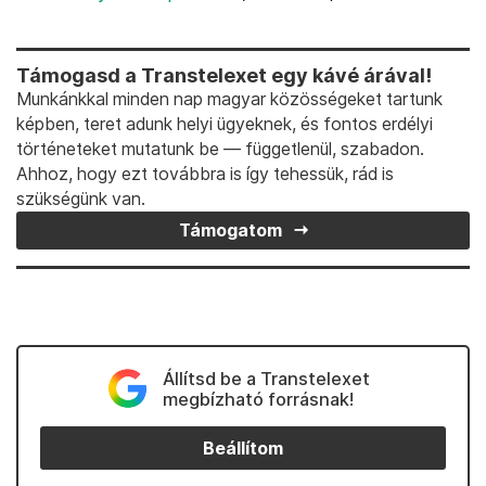
Támogasd a Transtelexet egy kávé árával!
Munkánkkal minden nap magyar közösségeket tartunk
képben, teret adunk helyi ügyeknek, és fontos erdélyi
történeteket mutatunk be — függetlenül, szabadon.
Ahhoz, hogy ezt továbbra is így tehessük, rád is
szükségünk van.
Támogatom
Állítsd be a Transtelexet
megbízható forrásnak!
Beállítom