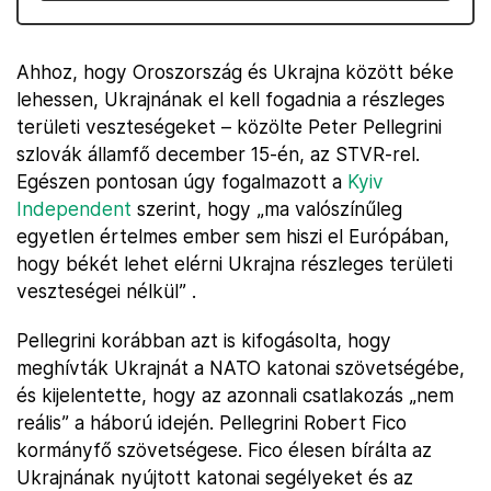
Ahhoz, hogy Oroszország és Ukrajna között béke
lehessen, Ukrajnának el kell fogadnia a részleges
területi veszteségeket – közölte Peter Pellegrini
szlovák államfő december 15-én, az STVR-rel.
Egészen pontosan úgy fogalmazott a
Kyiv
Independent
szerint, hogy „ma valószínűleg
egyetlen értelmes ember sem hiszi el Európában,
hogy békét lehet elérni Ukrajna részleges területi
veszteségei nélkül” .
Pellegrini korábban azt is kifogásolta, hogy
meghívták Ukrajnát a NATO katonai szövetségébe,
és kijelentette, hogy az azonnali csatlakozás „nem
reális” a háború idején. Pellegrini Robert Fico
kormányfő szövetségese. Fico élesen bírálta az
Ukrajnának nyújtott katonai segélyeket és az