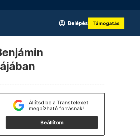
Belépés
Támogatás
 Benjámin
bájában
Állítsd be a Transtelexet
megbízható forrásnak!
Beállítom