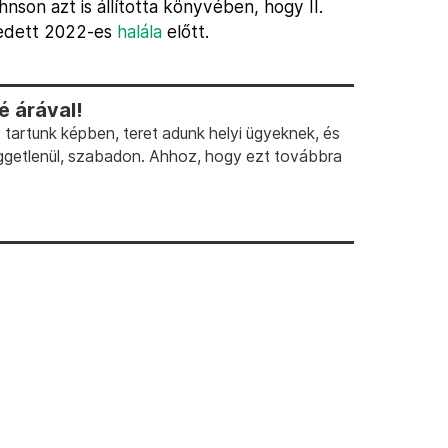
son azt is állította könyvében, hogy II.
vedett 2022-es
halála
előtt.
 árával!
artunk képben, teret adunk helyi ügyeknek, és
ggetlenül, szabadon. Ahhoz, hogy ezt továbbra