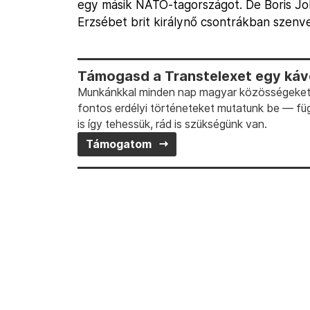
egy másik NATO-tagországot. De Boris John
Erzsébet brit királynő csontrákban szen
Támogasd a Transtelexet egy kávé
Munkánkkal minden nap magyar közösségeket t
fontos erdélyi történeteket mutatunk be — fü
is így tehessük, rád is szükségünk van.
Támogatom