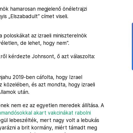
lnök hamarosan megjelenő önéletrajzi
is „Elszabadult” címet viseli.
a poloskákat az izraeli miniszterelnök
véletlen, de lehet, hogy nem”.
ről kérdezte Johnsont, ő azt válaszolta:
jahu 2019-ben cáfolta, hogy Izrael
z közelében, és azt mondta, hogy izraeli
llamok után.
ek nem ez az egyetlen meredek állítása. A
mandósokkal akart vakcinákat rabolni
égül lebeszélték, mert nagy volt a lebukás
arázni a brit kormány, miért támadt meg