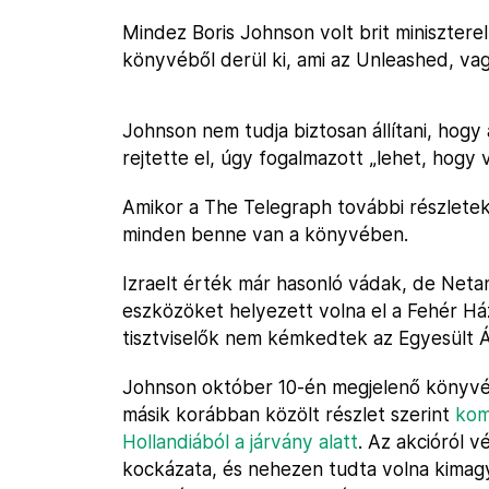
Mindez Boris Johnson volt brit minisztere
könyvéből derül ki, ami az Unleashed, vagy
Johnson nem tudja biztosan állítani, hogy 
rejtette el, úgy fogalmazott „lehet, hogy 
Amikor a The Telegraph további részletek
minden benne van a könyvében.
Izraelt érték már hasonló vádak, de Netan
eszközöket helyezett volna el a Fehér Há
tisztviselők nem kémkedtek az Egyesült Á
Johnson október 10-én megjelenő könyvén
másik korábban közölt részlet szerint
kom
Hollandiából a járvány alatt
. Az akcióról v
kockázata, és nehezen tudta volna kimagy