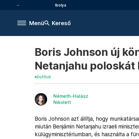
Ibolya
Menü
Kereső
Boris Johnson új kö
Netanjahu poloskát 
KÜLFÖLD
Németh-Halász
Nikolett
Boris Johnson azt állítja, hogy munkatársa
miután Benjámin Netanjahu izraeli miniszt
külügyminisztériumban, és használta a für