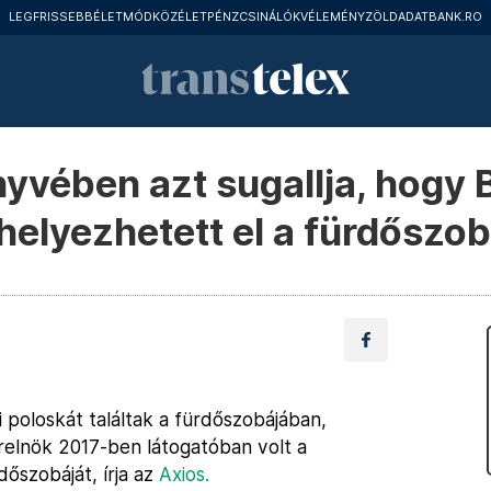
LEGFRISSEBB
ÉLETMÓD
KÖZÉLET
PÉNZCSINÁLÓK
VÉLEMÉNY
ZÖLD
ADATBANK.RO
nyvében azt sugallja, hogy
helyezhetett el a fürdőszo
i poloskát találtak a fürdőszobájában,
erelnök 2017-ben látogatóban volt a
dőszobáját, írja az
Axios.