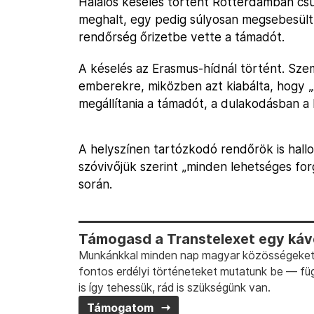
Halálos késelés történt Rotterdamban cs
meghalt, egy pedig súlyosan megsebesült 
rendőrség őrizetbe vette a támadót.
A késelés az Erasmus-hídnál történt. Szem
emberekre, miközben azt kiabálta, hogy „A
megállítania a támadót, a dulakodásban a 
A helyszínen tartózkodó rendőrök is hallot
szóvivőjük szerint „minden lehetséges f
során.
Támogasd a Transtelexet egy kávé
Munkánkkal minden nap magyar közösségeket t
fontos erdélyi történeteket mutatunk be — fü
is így tehessük, rád is szükségünk van.
Támogatom