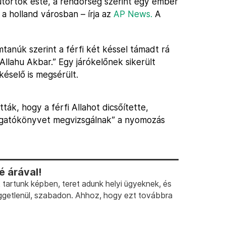
ütörtök este, a rendőrség szerint egy ember
a holland városban – írja az
AP News.
A
tanúk szerint a férfi két késsel támadt rá
llahu Akbar.” Egy járókelőnek sikerült
késelő is megsérült.
ták, hogy a férfi Allahot dicsőítette,
orgatókönyvet megvizsgálnak” a nyomozás
 árával!
artunk képben, teret adunk helyi ügyeknek, és
ggetlenül, szabadon. Ahhoz, hogy ezt továbbra