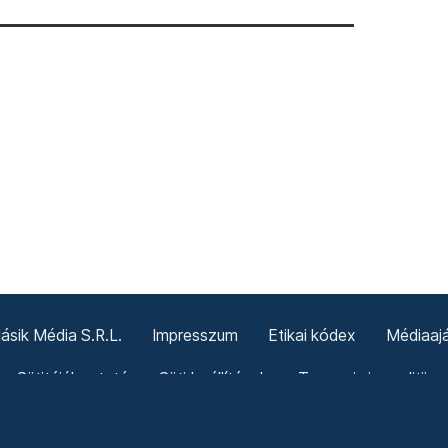
sik Média S.R.L.
Impresszum
Etikai kódex
Médiaajá
Sütitájékoztató
Süti beállítások
Termeni și condiții g
Politica cookie-urilor