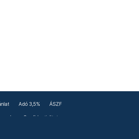
nlat
Adó 3,5%
ÁSZF
enerale
Confidențialitate