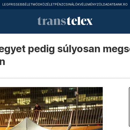
LEGFRISSEBB
ÉLETMÓD
KÖZÉLET
PÉNZCSINÁLÓK
VÉLEMÉNY
ZÖLD
ADATBANK.RO
egyet pedig súlyosan megs
n