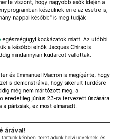
lismerte viszont, hogy nagyobb esők idején a
senyprogramban készülnek erre az esetre is,
hány nappal később” is meg tudják
e
egészségügyi kockázatok miatt. Az utóbbi
ük a későbbi elnök Jacques Chirac is
eddig mindannyian kudarcot vallottak.
szter és Emmanuel Macron is megígérte, hogy
zzel is demonstrálva, hogy sikerült fürdésre
 eddig még nem mártózott meg, a
o eredetileg június 23-ra tervezett úszására
 a párizsiak, ez most elmaradt.
 árával!
artunk képben, teret adunk helyi ügyeknek, és