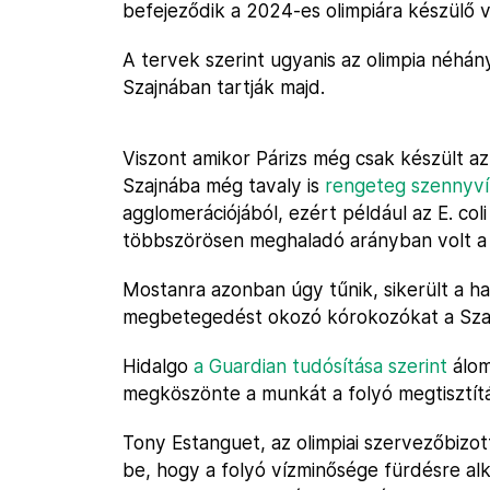
befejeződik a 2024-es olimpiára készülő vá
A tervek szerint ugyanis az olimpia néhán
Szajnában tartják majd.
Viszont amikor Párizs még csak készült az 
Szajnába még tavaly is
rengeteg szennyví
agglomerációjából, ezért például az E. col
többszörösen meghaladó arányban volt a 
Mostanra azonban úgy tűnik, sikerült a hat
megbetegedést okozó kórokozókat a Sza
Hidalgo
a Guardian tudósítása szerint
álom
megköszönte a munkát a folyó megtisztí
Tony Estanguet, az olimpiai szervezőbizot
be, hogy a folyó vízminősége fürdésre alk