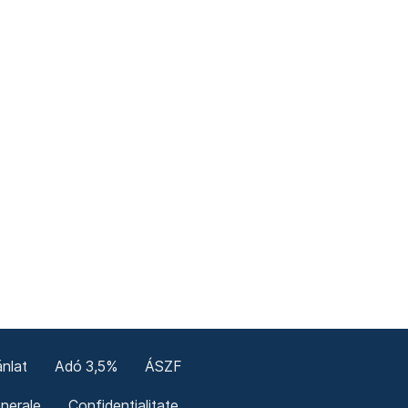
nlat
Adó 3,5%
ÁSZF
enerale
Confidențialitate