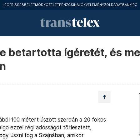
LEGFRISSEBB
ÉLETMÓD
KÖZÉLET
PÉNZCSINÁLÓK
VÉLEMÉNY
ZÖLD
ADATBANK.RO
e betartotta ígéretét, és m
an
ából 100 métert úszott szerdán a 20 fokos
lgo ezzel régi adósságot törlesztett,
ogy úszni fog a Szajnában, amikor