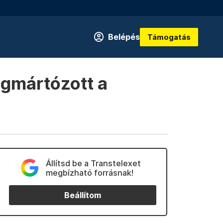
Belépés
Támogatás
egmártózott a
Állítsd be a Transtelexet
megbízható forrásnak!
Beállítom