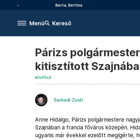
Berta, Bettina
Menü
Kereső
Párizs polgármester
kitisztított Szajnáb
KÜLFÖLD
Sarkadi Zsolt
Anne Hidalgo, Párizs polgármestere nagyj
Szajnában a francia főváros közepén. Hida
ugyanis már évekkel ezelőtt megígérte, h