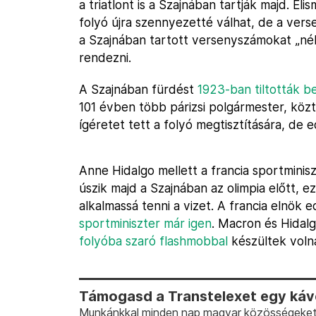
a triatlont is a Szajnában tartják majd. E
folyó újra szennyezetté válhat, de a ver
a Szajnában tartott versenyszámokat „né
rendezni.
A Szajnában fürdést
1923-ban tiltották b
101 évben több párizsi polgármester, közt
ígéretet tett a folyó megtisztítására, de 
Anne Hidalgo mellett a francia sportmini
úszik majd a Szajnában az olimpia előtt, e
alkalmassá tenni a vizet. A francia elnök
sportminiszter már igen
. Macron és Hidalg
folyóba szaró flashmobbal
készültek volna
Támogasd a Transtelexet egy kávé
Munkánkkal minden nap magyar közösségeket t