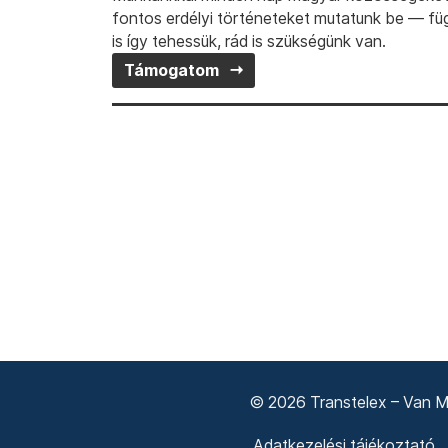
fontos erdélyi történeteket mutatunk be — fü
is így tehessük, rád is szükségünk van.
Támogatom
© 2026 Transtelex – Van Má
Adatkezelési tájékoztató