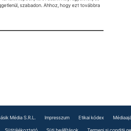
ggetlenül, szabadon. Ahhoz, hogy ezt továbbra
sik Média S.R.L.
Impresszum
Etikai kódex
Médiaajá
Sütitájékoztató
Süti beállítások
Termeni și condiții g