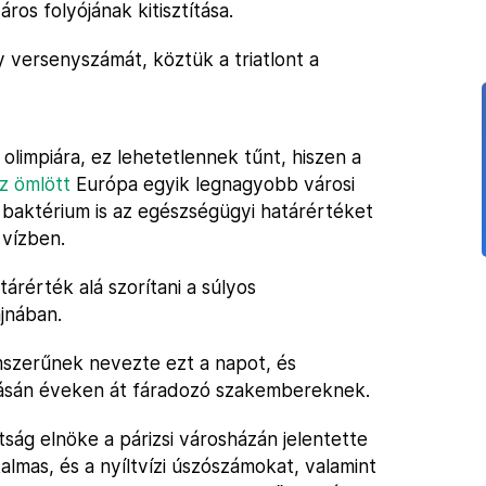
ros folyójának kitisztítása.
y versenyszámát, köztük a triatlont a
olimpiára, ez lehetetlennek tűnt, hiszen a
z ömlött
Európa egyik legnagyobb városi
i baktérium is az egészségügyi határértéket
vízben.
árérték alá szorítani a súlyos
jnában.
szerűnek nevezte ezt a napot, és
tásán éveken át fáradozó szakembereknek.
tság elnöke a párizsi városházán jelentette
almas, és a nyíltvízi úszószámokat, valamint