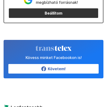
megbízható forrásnak!
Beállítom
Kövess minket Facebookon is!
Követem!