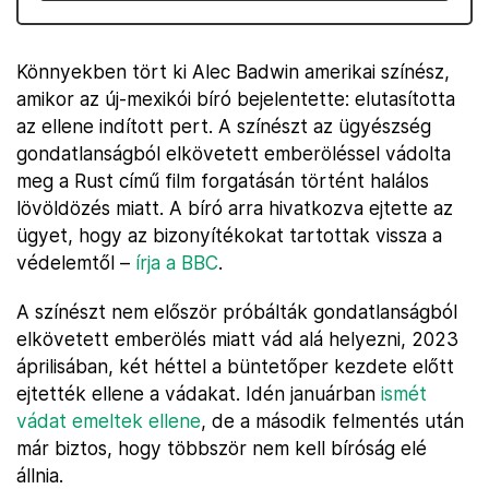
Könnyekben tört ki Alec Badwin amerikai színész,
amikor az új-mexikói bíró bejelentette: elutasította
az ellene indított pert. A színészt az ügyészség
gondatlanságból elkövetett emberöléssel vádolta
meg a Rust című film forgatásán történt halálos
lövöldözés miatt. A bíró arra hivatkozva ejtette az
ügyet, hogy az bizonyítékokat tartottak vissza a
védelemtől –
írja a BBC
.
A színészt nem először próbálták gondatlanságból
elkövetett emberölés miatt vád alá helyezni, 2023
áprilisában, két héttel a büntetőper kezdete előtt
ejtették ellene a vádakat. Idén januárban
ismét
vádat emeltek ellene
, de a második felmentés után
már biztos, hogy többször nem kell bíróság elé
állnia.