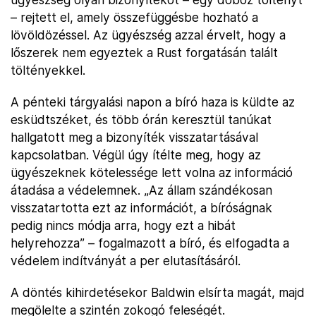
– rejtett el, amely összefüggésbe hozható a
lövöldözéssel. Az ügyészség azzal érvelt, hogy a
lőszerek nem egyeztek a Rust forgatásán talált
töltényekkel.
A pénteki tárgyalási napon a bíró haza is küldte az
esküdtszéket, és több órán keresztül tanúkat
hallgatott meg a bizonyíték visszatartásával
kapcsolatban. Végül úgy ítélte meg, hogy az
ügyészeknek kötelessége lett volna az információ
átadása a védelemnek. „Az állam szándékosan
visszatartotta ezt az információt, a bíróságnak
pedig nincs módja arra, hogy ezt a hibát
helyrehozza” – fogalmazott a bíró, és elfogadta a
védelem indítványát a per elutasításáról.
A döntés kihirdetésekor Baldwin elsírta magát, majd
megölelte a szintén zokogó feleségét.