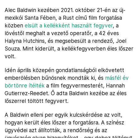
Alec Baldwin kezében 2021. október 21-én az új-
mexikói Santa Fében, a Rust című film forgatása
közben
elsült a kellékként használt fegyver
, a
lövéstől meghalt a vezető operatőr, a 42 éves
Halyna Hutchins, és megsebesült a rendező, Joel
Souza. Mint kiderült, a kellékfegyverben éles lőszer
volt.
Idén április közepén gondatlanságból elkövetett
emberölésben bűnösnek mondták ki, és
másfél év
börtönre ítélték
a film fegyvermesterét, Hannah
Gutierrez-Reedet. Ő adta Baldwin kezébe az éles
lőszerrel töltött fegyvert.
A Baldwin elleni per egyik kulcskérdése az volt,
hogyan került éles lőszer a forgatásra. A színész
ügyvédei azt állították, a rendőrség és az
ügyészség olyan bizonyítékot – egy doboz töltényt