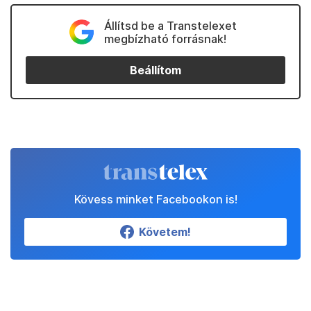
Állítsd be a Transtelexet
megbízható forrásnak!
Beállítom
Kövess minket Facebookon is!
Követem!