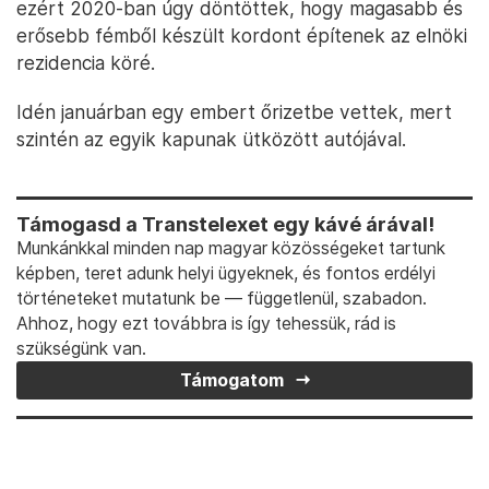
ezért 2020-ban úgy döntöttek, hogy magasabb és
erősebb fémből készült kordont építenek az elnöki
rezidencia köré.
Idén januárban egy embert őrizetbe vettek, mert
szintén az egyik kapunak ütközött autójával.
Támogasd a Transtelexet egy kávé árával!
Munkánkkal minden nap magyar közösségeket tartunk
képben, teret adunk helyi ügyeknek, és fontos erdélyi
történeteket mutatunk be — függetlenül, szabadon.
Ahhoz, hogy ezt továbbra is így tehessük, rád is
szükségünk van.
Támogatom