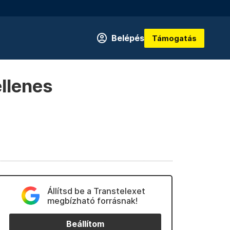
Belépés
Támogatás
llenes
Állítsd be a Transtelexet
megbízható forrásnak!
Beállítom