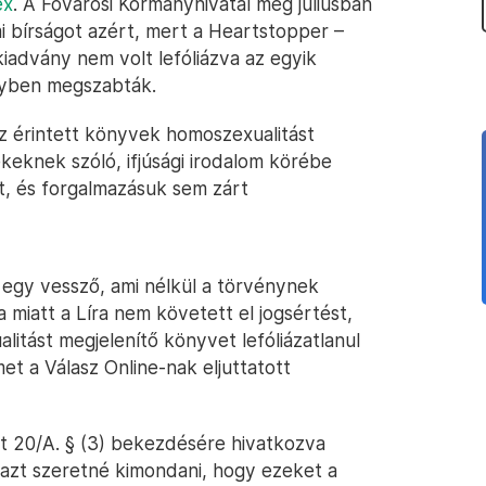
ex
. A Fővárosi Kormányhivatal még júliusban
mi bírságot azért, mert a Heartstopper –
iadvány nem volt lefóliázva az egyik
nyben megszabták.
„az érintett könyvek homoszexualitást
keknek szóló, ifjúsági irodalom körébe
t, és forgalmazásuk sem zárt
egy vessző, ami nélkül a törvénynek
a miatt a Líra nem követett el jogsértést,
litást megjelenítő könyvet lefóliázatlanul
lmet a Válasz Online-nak eljuttatott
t 20/A. § (3) bekezdésére hivatkozva
 azt szeretné kimondani, hogy ezeket a