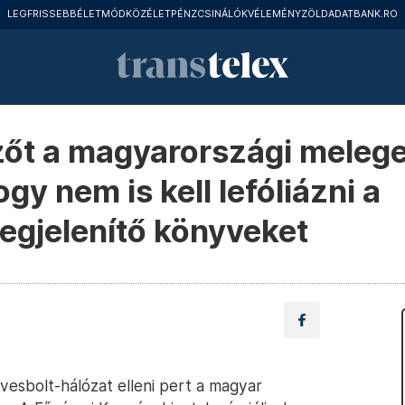
LEGFRISSEBB
ÉLETMÓD
KÖZÉLET
PÉNZCSINÁLÓK
VÉLEMÉNY
ZÖLD
ADATBANK.RO
zőt a magyarországi melege
ogy nem is kell lefóliázni a
egjelenítő könyveket
vesbolt-hálózat elleni pert a magyar