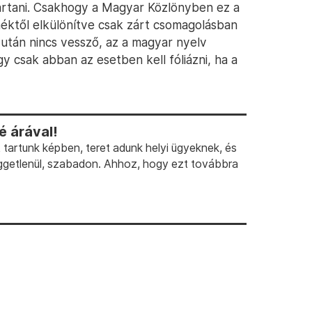
tartani. Csakhogy a Magyar Közlönyben ez a
méktől elkülönítve csak zárt csomagolásban
 után nincs vessző, az a magyar nyelv
ogy csak abban az esetben kell fóliázni, ha a
 árával!
artunk képben, teret adunk helyi ügyeknek, és
ggetlenül, szabadon. Ahhoz, hogy ezt továbbra