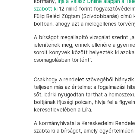
kormány,
írja a Válasz Online alapján a Tel
szabott ki
12 millió forint fogyasztóvédel
Fülig Beléd Zúgtam (Szívdobbanás) című k
boltban, ahogy azt a melegellenes törvé
A bírságot megállapító vizsgálat szerint 
jelenítenek meg, ennek ellenére a gyerme
sorolt könyvek között helyezték ki azoka
csomagolásban történt”.
Csakhogy a rendelet szövegéből hiányzik 
teljesen más az értelme: a fogalmazási hib
sőt, bárki nyugodtan tarthat a homoszexua
boltjának ifjúsági polcain, hívja fel a figye
keresetlevelében a Líra.
A kormányhivatal a Kereskedelmi Rendele
szabta ki a bírságot, amely egyértelműen