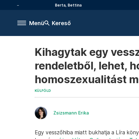
Berta, Bettina
Menü
Kereső
Kihagytak egy vess
rendeletből, lehet, h
homoszexualitást m
KÜLFÖLD
Zsizsmann Erika
Egy vesszőhiba miatt bukhatja a Líra köny