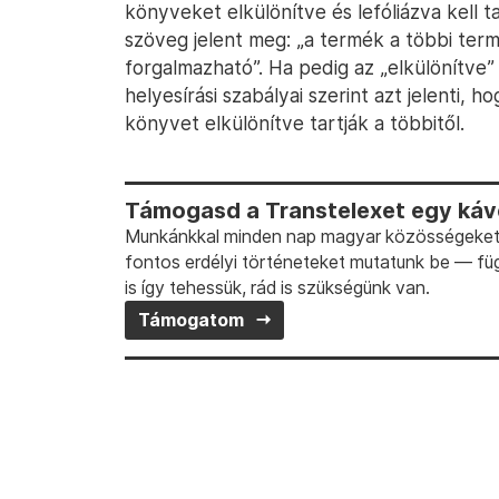
könyveket elkülönítve és lefóliázva kell 
szöveg jelent meg: „a termék a többi ter
forgalmazható”. Ha pedig az „elkülönítve”
helyesírási szabályai szerint azt jelenti, h
könyvet elkülönítve tartják a többitől.
Támogasd a Transtelexet egy kávé
Munkánkkal minden nap magyar közösségeket t
fontos erdélyi történeteket mutatunk be — fü
is így tehessük, rád is szükségünk van.
Támogatom