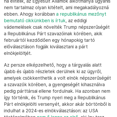
ha elítélik, az Egyesült Államok alkotmánya ugyanis
nem tartalmaz olyan kitételt, ami megakadályozná
ebben. Ahogy korábban
a republikánus mezőnyt
bemutató cikkünkben is írtuk
, az eddigi
vádemelések csak növelték Trump népszerűségét
a Republikánus Párt szavazóinak körében, akik
februártól kezdődően egy hónapokig tartó
előválasztáson fogják kiválasztani a párt
elnökjelöltjét.
Az persze elképzelhető, hogy a tárgyalás alatt
újabb és újabb részletek derülnek ki az ügyről,
amelyek csökkenthetik a volt elnök népszerűségét
a szavazók körében, a gyengeségét kihasználva
pedig párttársai ellene fordulnak. Ha azonban nem
így történik, és Trump nyeri meg a Republikánus
Párt elnökjelölti versenyét, akkor akár börtönből is
indulhat a 2024-es elnökválasztáson: az USA