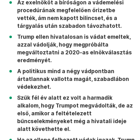
Az exelnököt a bíróságon a vádemelési
procedúrának megfelelően őrizetbe
vették, ám nem kapott bilincset, és a
tárgyalás után szabadon távozhatott.
Trump ellen hivatalosan is vádat emeltek,
azzal vádolják, hogy megpróbálta
megváltoztatni a 2020-as elnökválasztás
eredményét.
A politikus mind a négy vádpontban
ártatlannak vallotta magát, szabadlábon
védekezhet.
Szűk fél év alatt ez volt a harmadik
alkalom, hogy Trumpot megvádolták, de az
első, amikor a feltételezett
bűncselekményeket még a hivatali ideje
alatt követhette el.
Ha az ellene felhozott vádak igazak, Trump