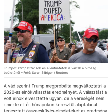
Trumpot szimpatizánsok és ellentüntetők is várták a bíróság
épületénél – Fotó: Sarah Silbiger / Reuters
A vád szerint Trump megpróbálta megváltoztatni a
2020-as elnökválasztás eredményét. A választást a
volt elnök elvesztette ugyan, de a vereségét nem
ismerte el, és hónapokon keresztül alaptalanul
terjesztett összeesküvés-elméleteket az eredmény