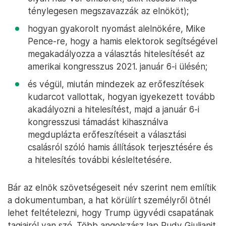
ténylegesen megszavazzák az elnököt);
hogyan gyakorolt nyomást alelnökére, Mike
Pence-re, hogy a hamis elektorok segítségével
megakadályozza a választás hitelesítését az
amerikai kongresszus 2021. január 6-i ülésén;
és végül, miután mindezek az erőfeszítések
kudarcot vallottak, hogyan igyekezett tovább
akadályozni a hitelesítést, majd a január 6-i
kongresszusi támadást kihasználva
megduplázta erőfeszítéseit a választási
csalásról szóló hamis állítások terjesztésére és
a hitelesítés további késleltetésére.
Bár az elnök szövetségeseit név szerint nem említik
a dokumentumban, a hat körülírt személyről ötnél
lehet feltételezni, hogy Trump ügyvédi csapatának
tagjairól van szó. Több angolszász lap Rudy Giulianit,