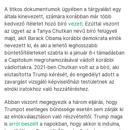
A titkos dokumentumok ügyében a tárgyalást egy
általa kinevezett, számára korábban már több
kedvező ítéletet hozó bíró
vezeti
. Ezúttal viszont
az ügyet az a Tanya Chutkan nevű bíró felügyeli
majd, akit Barack Obama korábbi demokrata elnök
nevezett ki, és aki a lehető leghosszabb
büntetőítéleteket szabta ki a január 6-i támadásban
a Capitolium megrohamozásával vádolt korábbi
vádlottakra. 2021-ben Chutkan volt az a bíró, aki
elutasította Trump kérését, és engedélyt adott a
zavargást vizsgáló képviselőházi testületnek az
elnöki iratokhoz való hozzáféréshez.
Abban viszont megegyezik a három eljárás, hogy
Trumpot esetleges bűnössége esetén sem zárják ki
az elnökválasztáson való részvételtől. Trump maga
is
arról beszélt
a napokban, hogy akkor is indulna,