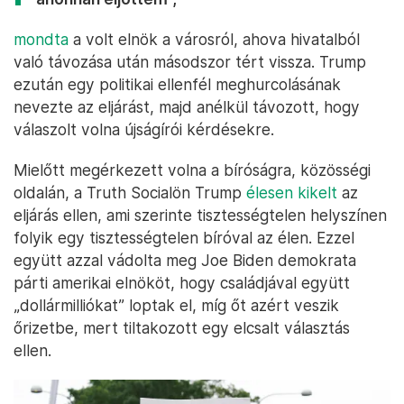
mondta
a volt elnök a városról, ahova hivatalból
való távozása után másodszor tért vissza. Trump
ezután egy politikai ellenfél meghurcolásának
nevezte az eljárást, majd anélkül távozott, hogy
válaszolt volna újságírói kérdésekre.
Mielőtt megérkezett volna a bíróságra, közösségi
oldalán, a Truth Socialön Trump
élesen kikelt
az
eljárás ellen, ami szerinte tisztességtelen helyszínen
folyik egy tisztességtelen bíróval az élen. Ezzel
együtt azzal vádolta meg Joe Biden demokrata
párti amerikai elnököt, hogy családjával együtt
„dollármilliókat” loptak el, míg őt azért veszik
őrizetbe, mert tiltakozott egy elcsalt választás
ellen.