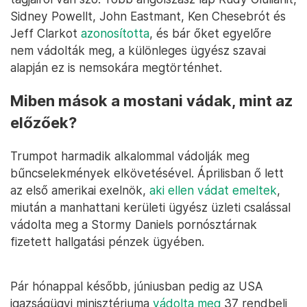
Sidney Powellt, John Eastmant, Ken Chesebrót és
Jeff Clarkot
azonosította
, és bár őket egyelőre
nem vádolták meg, a különleges ügyész szavai
alapján ez is nemsokára megtörténhet.
Miben mások a mostani vádak, mint az
előzőek?
Trumpot harmadik alkalommal vádolják meg
bűncselekmények elkövetésével. Áprilisban ő lett
az első amerikai exelnök,
aki ellen vádat emeltek
,
miután a manhattani kerületi ügyész üzleti csalással
vádolta meg a Stormy Daniels pornósztárnak
fizetett hallgatási pénzek ügyében.
Pár hónappal később, júniusban pedig az USA
igazságügyi minisztériuma
vádolta meg
37 rendbeli