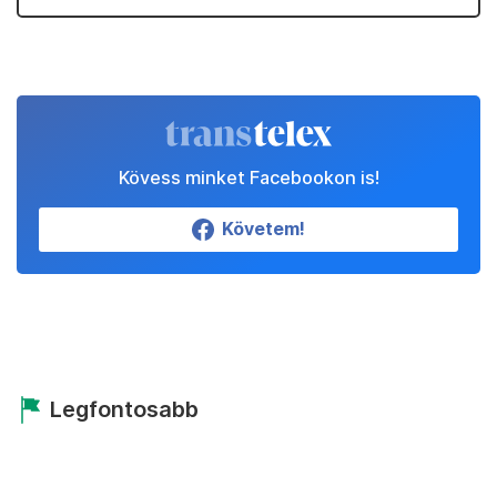
Kövess minket Facebookon is!
Követem!
Legfontosabb