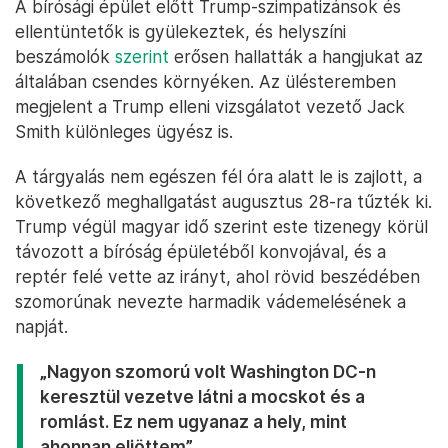
A bírósági épület előtt Trump-szimpatizánsok és
ellentüntetők is gyülekeztek, és helyszíni
beszámolók
szerint
erősen hallatták a hangjukat az
általában csendes környéken. Az ülésteremben
megjelent a Trump elleni vizsgálatot vezető Jack
Smith különleges ügyész is.
A tárgyalás nem egészen fél óra alatt le is zajlott, a
következő meghallgatást augusztus 28-ra tűzték ki.
Trump végül magyar idő szerint este tizenegy körül
távozott a bíróság épületéből konvojával, és a
reptér felé vette az irányt, ahol rövid beszédében
szomorúnak nevezte harmadik vádemelésének a
napját.
„Nagyon szomorú volt Washington DC-n
keresztül vezetve látni a mocskot és a
romlást. Ez nem ugyanaz a hely, mint
ahonnan eljöttem”,