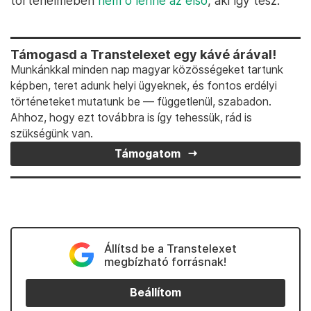
történelmében
nem ő lenne az első
, aki így tesz.
Támogasd a Transtelexet egy kávé árával!
Munkánkkal minden nap magyar közösségeket tartunk
képben, teret adunk helyi ügyeknek, és fontos erdélyi
történeteket mutatunk be — függetlenül, szabadon.
Ahhoz, hogy ezt továbbra is így tehessük, rád is
szükségünk van.
Támogatom
Állítsd be a Transtelexet
megbízható forrásnak!
Beállítom