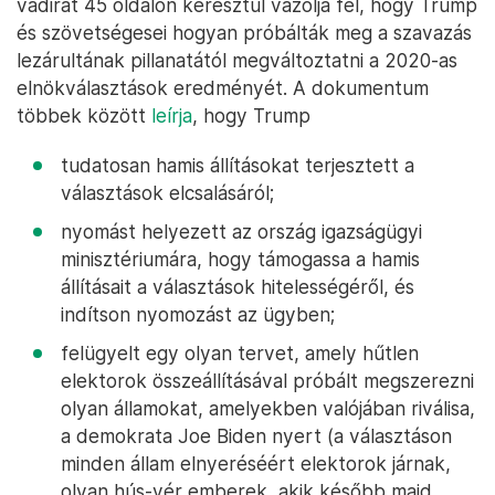
vádirat 45 oldalon keresztül vázolja fel, hogy Trump
és szövetségesei hogyan próbálták meg a szavazás
lezárultának pillanatától megváltoztatni a 2020-as
elnökválasztások eredményét. A dokumentum
többek között
leírja
, hogy Trump
tudatosan hamis állításokat terjesztett a
választások elcsalásáról;
nyomást helyezett az ország igazságügyi
minisztériumára, hogy támogassa a hamis
állításait a választások hitelességéről, és
indítson nyomozást az ügyben;
felügyelt egy olyan tervet, amely hűtlen
elektorok összeállításával próbált megszerezni
olyan államokat, amelyekben valójában riválisa,
a demokrata Joe Biden nyert (a választáson
minden állam elnyeréséért elektorok járnak,
olyan hús-vér emberek, akik később majd