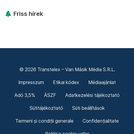
Friss hírek
© 2026 Transtelex – Van Másik Média S.R.L.
Impresszum
Etikai kódex
Médiaajánlat
Adó 3,5%
ÁSZF
Adatkezelési tájékoztató
Sütitájékoztató
Süti beállítások
Termeni și condiții generale
Confidențialitate
Politica cookie-urilor