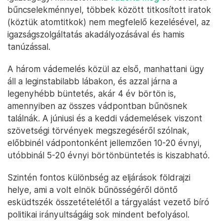
bűncselekménnyel, többek között titkosított iratok
(köztük atomtitkok) nem megfelelő kezelésével, az
igazságszolgáltatás akadályozásával és hamis
tanúzással.
A három vádemelés közül az első, manhattani ügy
áll a leginstabilabb lábakon, és azzal járna a
legenyhébb büntetés, akár 4 év börtön is,
amennyiben az összes vádpontban bűnösnek
találnák. A júniusi és a keddi vádemelések viszont
szövetségi törvények megszegéséről szólnak,
előbbinél vádpontonként jellemzően 10-20 évnyi,
utóbbinál 5-20 évnyi börtönbüntetés is kiszabható.
Szintén fontos különbség az eljárások földrajzi
helye, ami a volt elnök bűnösségéről döntő
esküdtszék összetételétől a tárgyalást vezető bíró
politikai irányultságáig sok mindent befolyásol.