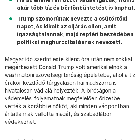
akár több tíz év börtönbüntetést is kaphat.
Trump szomorúnak nevezte a csütörtöki
napot, és kikelt az eljárás ellen, amit
igazságtalannak, majd reptéri beszédében
politikai meghurcoltatásnak nevezett.
Magyar idő szerint este kilenc óra után nem sokkal
megérkezett Donald Trump volt amerikai elnök a
washingtoni szövetségi bíróság épületébe, ahol a tíz
órakor kezdődő tárgyaláson harmadszorra is
hivatalosan vád alá helyezték. A bíróságon a
vádemelési folyamatnak megfelelően őrizetbe
vették a korábbi elnököt, aki minden vádpontban
ártatlannak vallotta magát, és szabadlábon
védekezhet.