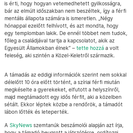
is érti, hogy hogyan vetemedhetett gyilkosságra,
bár az elmúlt időszakban nem beszéltek, így a férfi
mentális állapota számára is ismeretlen. „Négy
hónappal ezelőtt felhívott, és azt mondta, hogy
egy templomban lakik. De ennél többet nem tudok,
főleg a családjával tartja a kapcsolatot, akik az
Egyesült Államokban élnek” –
tette hozzá
a volt
feleség, aki szintén a Közel-Keletről származik.
A támadás az eddigi információk szerint nem sokkal
délelőtt 10 óra előtt történt, a szíriai férfi miután
megkéselte a gyerekeket, elfutott a helyszínről,
majd megtámadott egy idős férfit, aki a közelben
sétált. Ekkor léptek közbe a rendőrök, a támadót
lábon lőtték és leteperték.
A
SkyNews
szemtanúk beszámolói alapján azt írja,
hogy a támadó beugrott a játszótérre, ordítozni