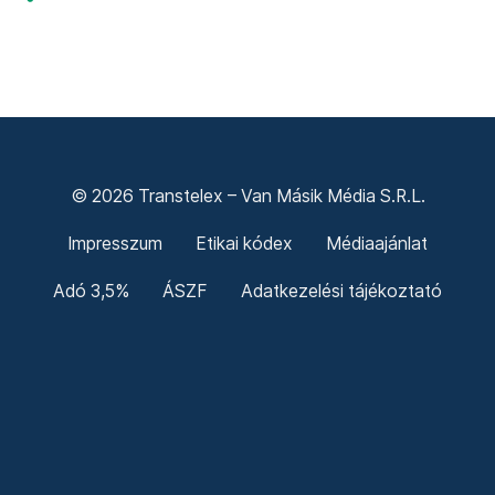
© 2026 Transtelex – Van Másik Média S.R.L.
Impresszum
Etikai kódex
Médiaajánlat
Adó 3,5%
ÁSZF
Adatkezelési tájékoztató
Sütitájékoztató
Süti beállítások
Termeni și condiții generale
Confidențialitate
Politica cookie-urilor