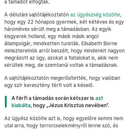
a támadót elfogták.
A délutáni sajtótájékoztatón
az ügyészség közölte
,
hogy egy 22 hónapos gyermek, két kétéves és egy
hároméves sérült meg a támadásban. Az egyik
kisgyerek holland, egy másik másik angol
állampolgár, mindketten turisták. Elisabeth Borne
miniszterelnök arról beszélt, hogy mindenkit nagyon
megrázott az ügy, azokat a fiatalokat is, akik nem
sérültek meg, de szemtanúi voltak a támadásnak.
A sajtótájékoztatón megerősítették, hogy valóban
egy szír keresztény férfi volt a késelő.
A férfi a támadás során kétszer is
azt
kiabálta
, hogy „Jézus Krisztus nevében”.
Az ügyész közölte azt is, hogy egyelőre semmi nem
utal arra, hogy terrorcselekményről lenne szó, és