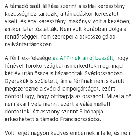
A támadó saját állítása szerint a szíriai keresztény
közösséghez tartozik, a támadáskor keresztet
viselt, és egy keresztény imakönyv volt a kezében,
amikor letartóztatták. Nem volt korábban dolga a
rendőrséggel, nem szerepel a titkosszolgálati
nyilvántartásokban.
A férfi ex-felesége
az AFP-nek arról beszélt
, hogy
férjével Törökországban ismerkedtek meg, majd
két év után össze is házasodtak Svédországban.
Gyerekük is született, ám a férfinak nem sikerült
megszereznie a svéd állampolgárságot, ezért
döntött úgy, hogy otthagyja az országot. Mivel a nő
nem akart vele menni, ezért a válás mellett
döntöttek. Az asszony szerint 8 hónapja
érkezhetett a támadó Franciaországba.
Volt férjét nagyon kedves embernek írta le, és nem