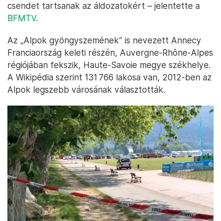
csendet tartsanak az áldozatokért – jelentette a
BFMTV
.
Az „Alpok gyöngyszemének” is nevezett Annecy
Franciaország keleti részén, Auvergne-Rhône-Alpes
régiójában fekszik, Haute-Savoie megye székhelye.
A Wikipédia szerint 131 766 lakosa van, 2012-ben az
Alpok legszebb városának választották.