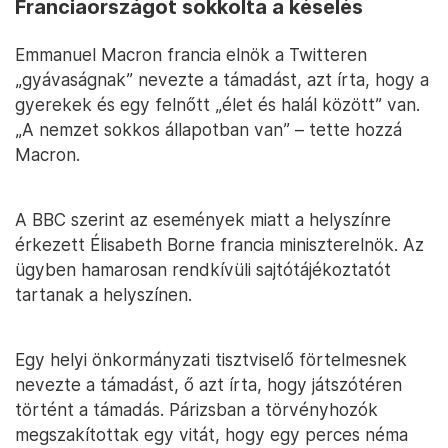
Franciaországot sokkolta a késelés
Emmanuel Macron francia elnök a Twitteren
„gyávaságnak” nevezte a támadást, azt írta, hogy a
gyerekek és egy felnőtt „élet és halál között” van.
„A nemzet sokkos állapotban van” – tette hozzá
Macron.
A BBC szerint az események miatt a helyszínre
érkezett Élisabeth Borne francia miniszterelnök. Az
ügyben hamarosan rendkívüli sajtótájékoztatót
tartanak a helyszínen.
Egy helyi önkormányzati tisztviselő förtelmesnek
nevezte a támadást, ő azt írta, hogy játszótéren
történt a támadás. Párizsban a törvényhozók
megszakítottak egy vitát, hogy egy perces néma