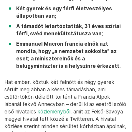
Két gyerek és egy férfi életveszélyes
állapotban van;
A támadót letartóztatták, 31 éves szíriai
férfi, svéd menekültstátusza van;
Emmanuel Macron francia elnök azt
mondta, hogy „a nemzetet sokkolta” az
eset; a miniszterelnök és a
belügyminiszter is a helyszínre érkezett.
Hat ember, köztük két felnőtt és négy gyerek
sérült meg abban a késes támadásban, ami
csütörtökön délelőtt történt a Francia Alpok
lábánál fekvő Annecyban – derül ki az esetről szóló
első hivatalos
közleményből
, amit az Felső-Savoya
megyei hivatal tett közzé a Twitteren. A hivatal
közlése szerint minden sérültet kórházban ápolnak,