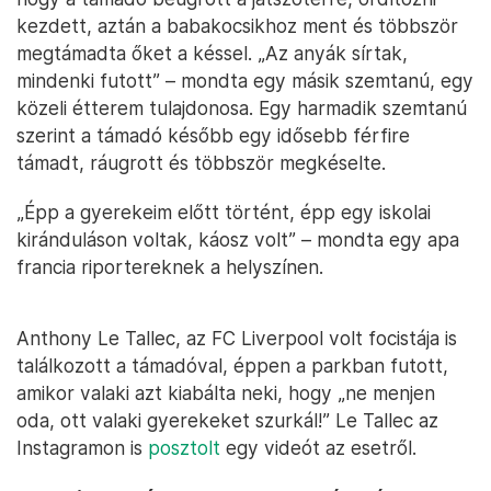
kezdett, aztán a babakocsikhoz ment és többször
megtámadta őket a késsel. „Az anyák sírtak,
mindenki futott” – mondta egy másik szemtanú, egy
közeli étterem tulajdonosa. Egy harmadik szemtanú
szerint a támadó később egy idősebb férfire
támadt, ráugrott és többször megkéselte.
„Épp a gyerekeim előtt történt, épp egy iskolai
kiránduláson voltak, káosz volt” – mondta egy apa
francia riportereknek a helyszínen.
Anthony Le Tallec, az FC Liverpool volt focistája is
találkozott a támadóval, éppen a parkban futott,
amikor valaki azt kiabálta neki, hogy „ne menjen
oda, ott valaki gyerekeket szurkál!” Le Tallec az
Instagramon is
posztolt
egy videót az esetről.