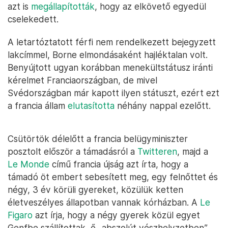
azt is
megállapították
, hogy az elkövető egyedül
cselekedett.
A letartóztatott férfi nem rendelkezett bejegyzett
lakcímmel, Borne elmondásaként hajléktalan volt.
Benyújtott ugyan korábban menekültstátusz iránti
kérelmet Franciaországban, de mivel
Svédországban már kapott ilyen státuszt, ezért ezt
a francia állam
elutasította
néhány nappal ezelőtt.
Csütörtök délelőtt a francia belügyminiszter
posztolt először a támadásról a
Twitteren
, majd a
Le Monde
című francia újság azt írta, hogy a
támadó öt embert sebesített meg, egy felnőttet és
négy, 3 év körüli gyereket, közülük ketten
életveszélyes állapotban vannak kórházban. A
Le
Figaro
azt írja, hogy a négy gyerek közül egyet
Genfbe szállítottak, ő „abszolút vészhelyzetben”