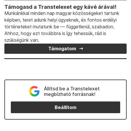
Támogasd a Transtelexet egy kávé árával!
Munkánkkal minden nap magyar közösségeket tartunk
képben, teret adunk helyi ügyeknek, és fontos erdélyi
történeteket mutatunk be — függetlenül, szabadon.
Ahhoz, hogy ezt továbbra is így tehessük, rád is
szükségünk van.
Támogatom
Állítsd be a Transtelexet
megbízható forrásnak!
Beállítom