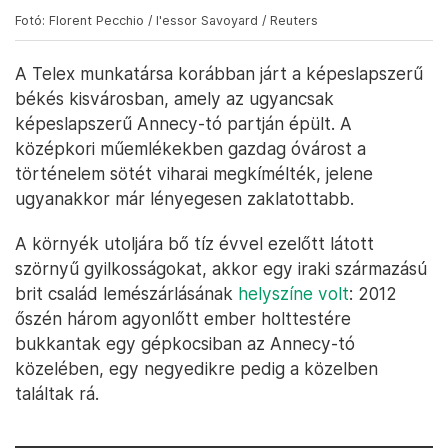
Fotó: Florent Pecchio / l'essor Savoyard / Reuters
A Telex munkatársa korábban járt a képeslapszerű
békés kisvárosban, amely az ugyancsak
képeslapszerű Annecy-tó partján épült. A
középkori műemlékekben gazdag óvárost a
történelem sötét viharai megkímélték, jelene
ugyanakkor már lényegesen zaklatottabb.
A környék utoljára bő tíz évvel ezelőtt látott
szörnyű gyilkosságokat, akkor egy iraki származású
brit család lemészárlásának
helyszíne volt
: 2012
őszén három agyonlőtt ember holttestére
bukkantak egy gépkocsiban az Annecy-tó
közelében, egy negyedikre pedig a közelben
találtak rá.