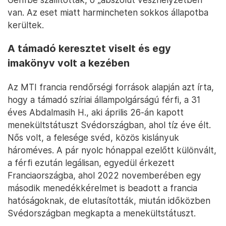
van. Az eset miatt harmincheten sokkos állapotba
kerültek.
A támadó keresztet viselt és egy
imakönyv volt a kezében
Az MTI francia rendőrségi források alapján azt írta,
hogy a támadó szíriai állampolgárságú férfi, a 31
éves Abdalmasih H., aki április 26-án kapott
menekültstátuszt Svédországban, ahol tíz éve élt.
Nős volt, a felesége svéd, közös kislányuk
hároméves. A pár nyolc hónappal ezelőtt különvált,
a férfi ezután legálisan, egyedül érkezett
Franciaországba, ahol 2022 novemberében egy
második menedékkérelmet is beadott a francia
hatóságoknak, de elutasították, miután időközben
Svédországban megkapta a menekültstátuszt.