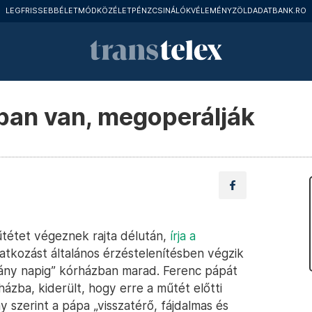
LEGFRISSEBB
ÉLETMÓD
KÖZÉLET
PÉNZCSINÁLÓK
VÉLEMÉNY
ZÖLD
ADATBANK.RO
ban van, megoperálják
űtétet végeznek rajta délután,
írja a
vatkozást általános érzéstelenítésben végzik
hány napig” kórházban marad. Ferenc pápát
zba, kiderült, hogy erre a műtét előtti
y szerint a pápa „visszatérő, fájdalmas és