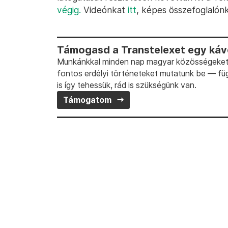
végig.
Videónkat
itt
, képes összefoglalón
Támogasd a Transtelexet egy kávé
Munkánkkal minden nap magyar közösségeket t
fontos erdélyi történeteket mutatunk be — fü
is így tehessük, rád is szükségünk van.
Támogatom