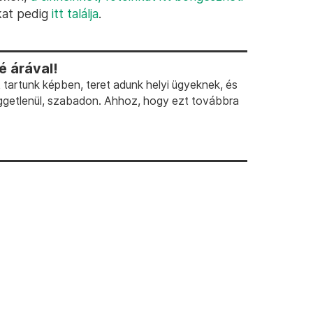
kat pedig
itt találja
.
 árával!
artunk képben, teret adunk helyi ügyeknek, és
ggetlenül, szabadon. Ahhoz, hogy ezt továbbra