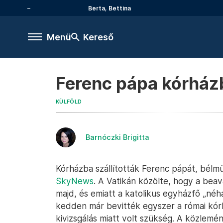
Berta, Bettina
Menü
Kereső
Ferenc pápa kórház
KÜLFÖLD
Barnóczki Brigitta
Kórházba szállították Ferenc pápát, bélm
SkyNews
. A Vatikán közölte, hogy a bea
majd, és emiatt a katolikus egyházfő „né
kedden már bevitték egyszer a római kórhá
kivizsgálás miatt volt szükség. A közlemén