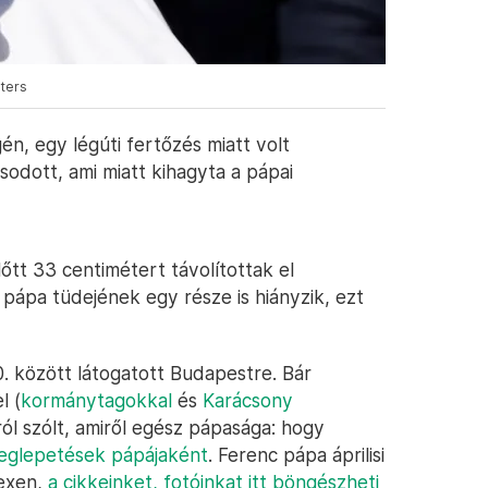
uters
n, egy légúti fertőzés miatt volt
odott, ami miatt kihagyta a pápai
tt 33 centimétert távolítottak el
 pápa tüdejének egy része is hiányzik, ezt
0. között látogatott Budapestre. Bár
l (
kormánytagokkal
és
Karácsony
ról szólt, amiről egész pápasága: hogy
eglepetések pápájaként
. Ferenc pápa áprilisi
lexen,
a cikkeinket, fotóinkat itt böngészheti