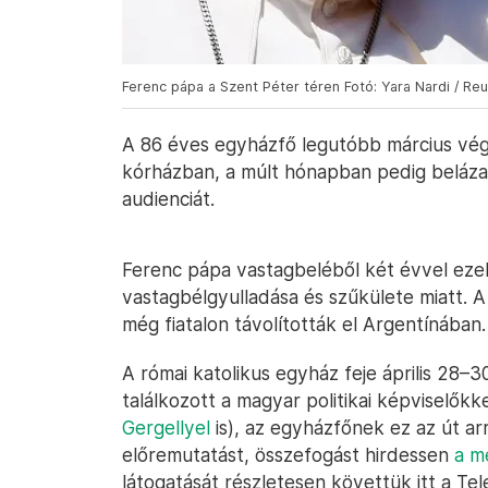
Ferenc pápa a Szent Péter téren Fotó: Yara Nardi / Re
A 86 éves egyházfő legutóbb március végé
kórházban, a múlt hónapban pedig belázas
audienciát.
Ferenc pápa vastagbeléből két évvel ezelő
vastagbélgyulladása és szűkülete miatt. A
még fiatalon távolították el Argentínában.
A római katolikus egyház feje április 28–3
találkozott a magyar politikai képviselőkke
Gergellyel
is), az egyházfőnek ez az út ar
előremutatást, összefogást hirdessen
a m
látogatását részletesen követtük itt a Te