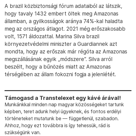
A brazil közbiztonsági fórum adataiból az látszik,
hogy tavaly 1432 embert öltek meg Amazonas
államban, a gyilkosságok aránya 74%-kal haladta
meg az országos átlagot. 2021 még erőszakosabb
volt, 1571 áldozattal. Marina Silva brazil
környezetvédelmi miniszter a Guardiannek azt
mondta, hogy az erőszak már régóta az Amazonas
megszállásának egyik „módszere”. Silva arról
beszélt, hogy a bűnözés miatt az Amazonas
térségében az állam fokozni fogja a jelenlétét.
Támogasd a Transtelexet egy kávé árával!
Munkánkkal minden nap magyar közösségeket tartunk
képben, teret adunk helyi ügyeknek, és fontos erdélyi
történeteket mutatunk be — függetlenül, szabadon.
Ahhoz, hogy ezt továbbra is így tehessük, rád is
szükségünk van.