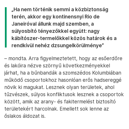
„Ha nem történik semmi a közbiztonság
terén, akkor egy kontinensnyi Rio de
Janeiróval állunk majd szemben, a
súlyosbító tényezőkkel együtt: nagy
kábítószer-termelőkkel közös határok és a
rendkívül nehéz dzsungelkörülménye”
– mondta. Arra figyelmeztetett, hogy az esőerdőre
és lakóira nézve szörnyű következményekkel
járhat, ha a bűnbandák a szomszédos Kolumbiában
működő csoportokhoz hasonlóan erős hadsereggé
növik ki magukat. Lesznek olyan területek, ahol
tűzvészek, súlyos konfliktusok lesznek a csoportok
között, amik az arany- és fakitermelést biztosító
területekért harcolnak. Emellett sok lenne az
őslakos áldozat is.