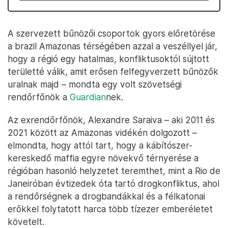
A szervezett bűnözői csoportok gyors előretörése
a brazil Amazonas térségében azzal a veszéllyel jár,
hogy a régió egy hatalmas, konfliktusoktól sújtott
területté válik, amit erősen felfegyverzett bűnözők
uralnak majd – mondta egy volt szövetségi
rendőrfőnök a
Guardian
nek.
Az exrendőrfőnök, Alexandre Saraiva – aki 2011 és
2021 között az Amazonas vidékén dolgozott –
elmondta, hogy attól tart, hogy a kábítószer-
kereskedő maffia egyre növekvő térnyerése a
régióban hasonló helyzetet teremthet, mint a Rio de
Janeiróban évtizedek óta tartó drogkonfliktus, ahol
a rendőrségnek a drogbandákkal és a félkatonai
erőkkel folytatott harca több tízezer emberéletet
követelt.