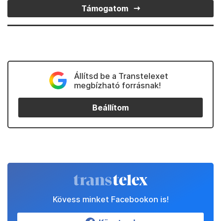
Támogatom
Állítsd be a Transtelexet
megbízható forrásnak!
Beállítom
Kövess minket Facebookon is!