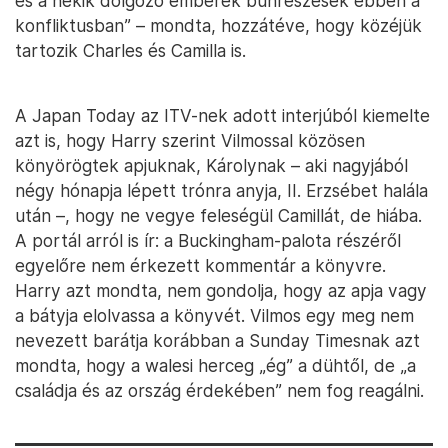
és a nekik dolgozó emberek bűnrészesek ebben a
konfliktusban” – mondta, hozzátéve, hogy közéjük
tartozik Charles és Camilla is.
A Japan Today az ITV-nek adott interjúból kiemelte
azt is, hogy Harry szerint Vilmossal közösen
könyörögtek apjuknak, Károlynak – aki nagyjából
négy hónapja lépett trónra anyja, II. Erzsébet halála
után –, hogy ne vegye feleségül Camillát, de hiába.
A portál arról is ír: a Buckingham-palota részéről
egyelőre nem érkezett kommentár a könyvre.
Harry azt mondta, nem gondolja, hogy az apja vagy
a bátyja elolvassa a könyvét. Vilmos egy meg nem
nevezett barátja korábban a Sunday Timesnak azt
mondta, hogy a walesi herceg „ég” a dühtől, de „a
családja és az ország érdekében” nem fog reagálni.