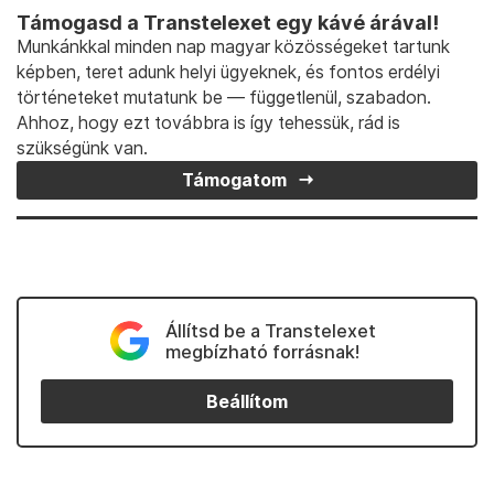
Támogasd a Transtelexet egy kávé árával!
Munkánkkal minden nap magyar közösségeket tartunk
képben, teret adunk helyi ügyeknek, és fontos erdélyi
történeteket mutatunk be — függetlenül, szabadon.
Ahhoz, hogy ezt továbbra is így tehessük, rád is
szükségünk van.
Támogatom
Állítsd be a Transtelexet
megbízható forrásnak!
Beállítom