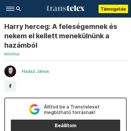
Támogatás
Harry herceg: A feleségemnek és
nekem el kellett menekülnünk a
hazámból
KÜLFÖLD
Haász János
Állítsd be a Transtelexet
megbízható forrásnak!
Beállítom