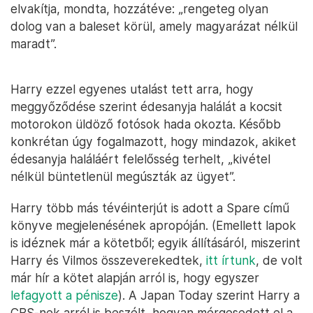
elvakítja, mondta, hozzátéve: „rengeteg olyan
dolog van a baleset körül, amely magyarázat nélkül
maradt”.
Harry ezzel egyenes utalást tett arra, hogy
meggyőződése szerint édesanyja halálát a kocsit
motorokon üldöző fotósok hada okozta. Később
konkrétan úgy fogalmazott, hogy mindazok, akiket
édesanyja haláláért felelősség terhelt, „kivétel
nélkül büntetlenül megúszták az ügyet”.
Harry több más tévéinterjút is adott a Spare című
könyve megjelenésének apropóján. (Emellett lapok
is idéznek már a kötetből; egyik állításáról, miszerint
Harry és Vilmos összeverekedtek,
itt írtunk
, de volt
már hír a kötet alapján arról is, hogy egyszer
lefagyott a pénisze
). A Japan Today szerint Harry a
CBS-nek arról is beszélt, hogyan mérgesedett el a