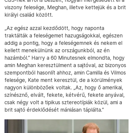
viszony felesége, Meghan, illetve kettejük és a brit
királyi család között.
„Az egész azzal kezdődött, hogy naponta
traktálták a feleségemet hazugságokkal, egészen
addig a pontig, hogy a feleségemnek és nekem el
kellett menekülnünk az országunkból, az én
hazámból.” Harry a 60 Minutesnek elmondta, hogy
amin Meghan keresztülment a sajtóval, az bizonyos
szempontból hasonlít ahhoz, amin Camilla és Vilmos
felesége, Kate ment keresztül, de a körülmények
nagyon különbözőek voltak. „Az, hogy ő amerikai,
színésznő, elvált, fekete, kétvérű, fekete anyával,
csak négy volt a tipikus sztereotípiák közül, ami a
brit sajtó érdeklődését mániásan táplálta.”