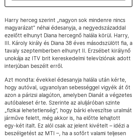
Harry herceg szerint „nagyon sok mindenre nincs
magyarázat” néhai édesanyja, a negyedszázaddal
ezelőtt elhunyt Diana hercegnő halála körül. Harry,
III. Károly király és Diana 38 éves másodszülött fia, a
tavaly szeptemberben elhunyt II. Erzsébet királynő
unokája az ITV brit kereskedelmi televíziónak adott
interjúban beszélt erről.
Azt mondta: évekkel édesanyja halála után kérte,
hogy autóval, ugyanolyan sebességgel vigyék át őt
azon a párizsi alagúton, amelyben Dianát a végzetes
autóbaleset érte. Szerinte az aluljáróban szinte
„fizikai lehetetlenség”, hogy bárki elveszítse uralmát
járműve felett, még akkor is, ha előtte lehajtott
egy-két italt. Ez alól csak az jelent kivételt – idézi a
beszélgetést az MTI –, ha a sofőrt valami teljesen