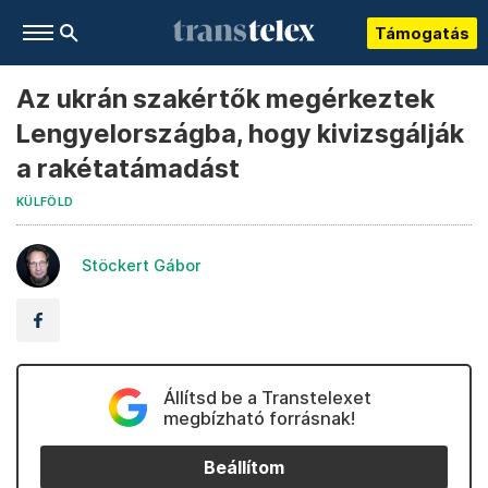
Támogatás
Az ukrán szakértők megérkeztek
Lengyelországba, hogy kivizsgálják
a rakétatámadást
KÜLFÖLD
Stöckert Gábor
Állítsd be a Transtelexet
megbízható forrásnak!
Beállítom