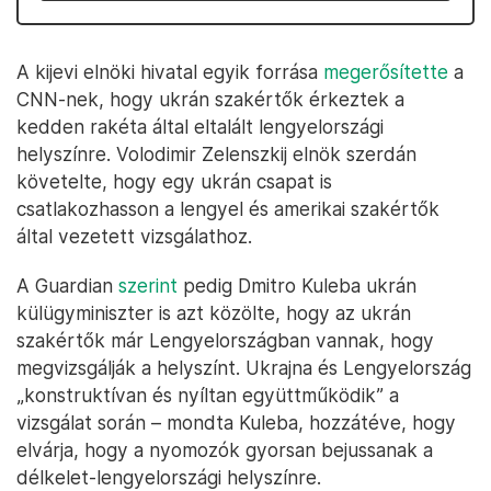
A kijevi elnöki hivatal egyik forrása
megerősítette
a
CNN-nek, hogy ukrán szakértők érkeztek a
kedden rakéta által eltalált lengyelországi
helyszínre. Volodimir Zelenszkij elnök szerdán
követelte, hogy egy ukrán csapat is
csatlakozhasson a lengyel és amerikai szakértők
által vezetett vizsgálathoz.
A Guardian
szerint
pedig Dmitro Kuleba ukrán
külügyminiszter is azt közölte, hogy az ukrán
szakértők már Lengyelországban vannak, hogy
megvizsgálják a helyszínt. Ukrajna és Lengyelország
„konstruktívan és nyíltan együttműködik” a
vizsgálat során – mondta Kuleba, hozzátéve, hogy
elvárja, hogy a nyomozók gyorsan bejussanak a
délkelet-lengyelországi helyszínre.