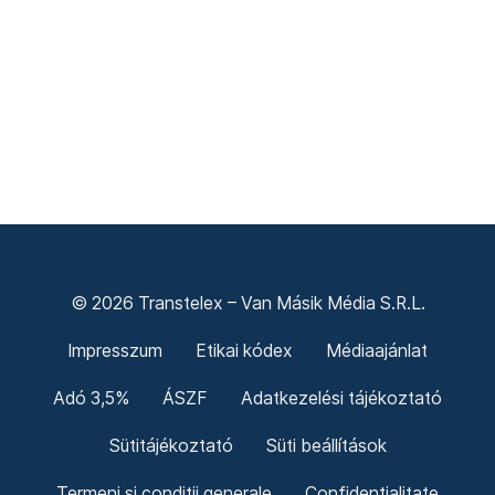
© 2026 Transtelex – Van Másik Média S.R.L.
Impresszum
Etikai kódex
Médiaajánlat
Adó 3,5%
ÁSZF
Adatkezelési tájékoztató
Sütitájékoztató
Süti beállítások
Termeni și condiții generale
Confidențialitate