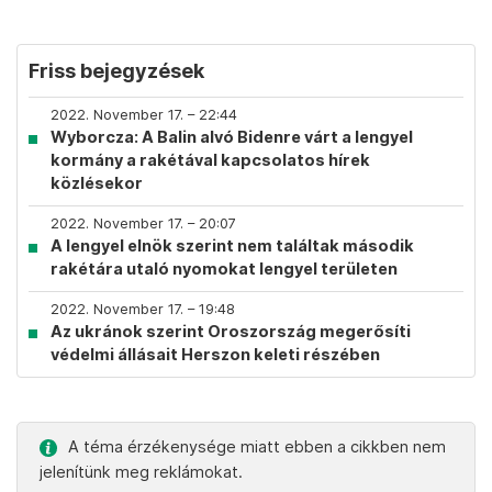
Friss bejegyzések
2022. November 17. – 22:44
Wyborcza: A Balin alvó Bidenre várt a lengyel
kormány a rakétával kapcsolatos hírek
közlésekor
2022. November 17. – 20:07
A lengyel elnök szerint nem találtak második
rakétára utaló nyomokat lengyel területen
2022. November 17. – 19:48
Az ukránok szerint Oroszország megerősíti
védelmi állásait Herszon keleti részében
A téma érzékenysége miatt ebben a cikkben nem
jelenítünk meg reklámokat.