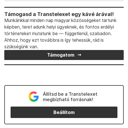
Támogasd a Transtelexet egy kávé árával!
Munkánkkal minden nap magyar közösségeket tartunk
képben, teret adunk helyi ügyeknek, és fontos erdélyi
történeteket mutatunk be — függetlenül, szabadon.
Ahhoz, hogy ezt továbbra is így tehessük, rád is
szükségünk van.
Támogatom
Állítsd be a Transtelexet
megbízható forrásnak!
Beállítom