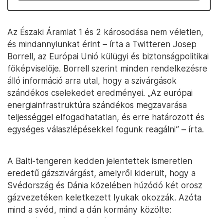
Az Északi Áramlat 1 és 2 károsodása nem véletlen,
és mindannyiunkat érint – írta a Twitteren Josep
Borrell, az Európai Unió külügyi és biztonságpolitikai
főképviselője. Borrell szerint minden rendelkezésre
álló információ arra utal, hogy a szivárgások
szándékos cselekedet eredményei. „Az európai
energiainfrastruktúra szándékos megzavarása
teljességgel elfogadhatatlan, és erre határozott és
egységes válaszlépésekkel fogunk reagálni” – írta.
A Balti-tengeren kedden jelentettek ismeretlen
eredetű gázszivárgást, amelyről kiderült, hogy a
Svédország és Dánia közelében húzódó két orosz
gázvezetéken keletkezett lyukak okozzák. Azóta
mind a svéd, mind a dán kormány közölte: