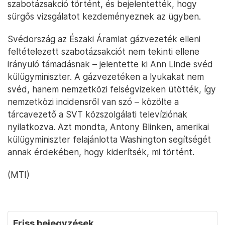
szabotázsakció történt, és bejelentették, hogy
sürgős vizsgálatot kezdeményeznek az ügyben.
Svédország az Északi Áramlat gázvezeték elleni
feltételezett szabotázsakciót nem tekinti ellene
irányuló támadásnak – jelentette ki Ann Linde svéd
külügyminiszter. A gázvezetéken a lyukakat nem
svéd, hanem nemzetközi felségvizeken ütötték, így
nemzetközi incidensről van szó – közölte a
tárcavezető a SVT közszolgálati televíziónak
nyilatkozva. Azt mondta, Antony Blinken, amerikai
külügyminiszter felajánlotta Washington segítségét
annak érdekében, hogy kiderítsék, mi történt.
(MTI)
Friss bejegyzések