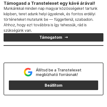
Támogasd a Transtelexet egy kávé árával!
Munkánkkal minden nap magyar közösségeket tartunk
képben, teret adunk helyi ügyeknek, és fontos erdélyi
történeteket mutatunk be — függetlenül, szabadon.
Ahhoz, hogy ezt továbbra is így tehessük, rád is
szükségünk van.
Támogatom
Állítsd be a Transtelexet
megbízható forrásnak!
Beállítom