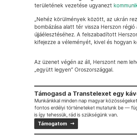
területének vezetése ugyanezt
kommunik
„Nehéz körülmények között, az ukrán rez
bombázása alatt tér vissza Herszon régi
újjáélesztéséhez. A felszabadított Hers
kifejezze a véleményét, kivel és hogyan kép
Az üzenet végén az áll, Herszont nem leh
„együtt legyen” Oroszországgal.
Támogasd a Transtelexet egy kávé
Munkánkkal minden nap magyar közösségeket t
fontos erdélyi történeteket mutatunk be — fü
is így tehessük, rád is szükségünk van.
Támogatom