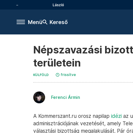
László
Menü
Kereső
Népszavazási bizott
területein
frissítve
KÜLFÖLD
Ferenci Ármin
A Kommerszant.ru orosz napilap
idézi
az u
adminisztrációjának vezetését, amely Te
választási bizottság megalakulását. Pár ór