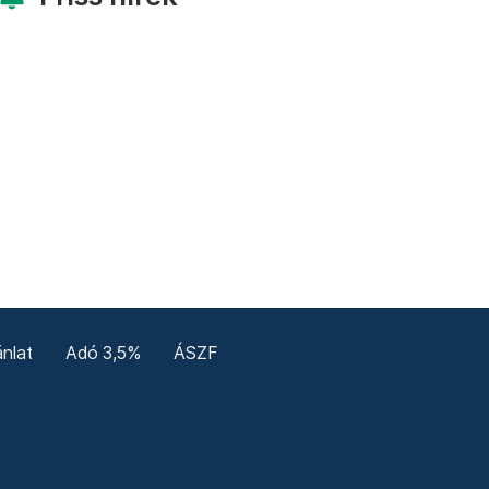
nlat
Adó 3,5%
ÁSZF
enerale
Confidențialitate