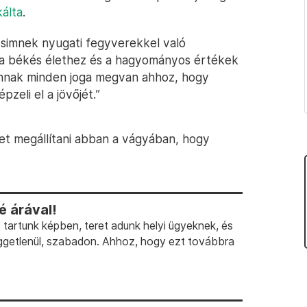
álta
.
simnek nyugati fegyverekkel való
ó a békés élethez és a hagyományos értékek
zonnak minden joga megvan ahhoz, hogy
zeli el a jövőjét.”
et megállítani abban a vágyában, hogy
 árával!
artunk képben, teret adunk helyi ügyeknek, és
ggetlenül, szabadon. Ahhoz, hogy ezt továbbra