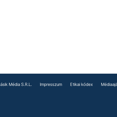
sik Média S.R.L.
Impresszum
Etikai kódex
Médiaajá
Sütitájékoztató
Süti beállítások
Termeni și condiții g
Politica cookie-urilor