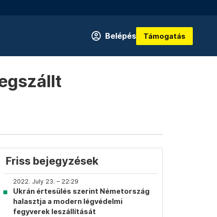
Belépés
Támogatás
egszállt
Friss bejegyzések
2022. July 23. – 22:29
Ukrán értesülés szerint Németország
halasztja a modern légvédelmi
fegyverek leszállítását