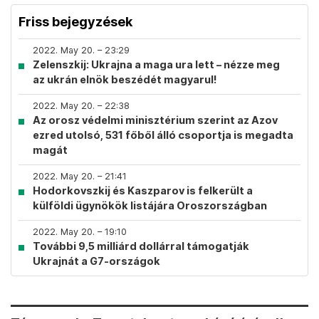
Friss bejegyzések
2022. May 20. – 23:29
Zelenszkij: Ukrajna a maga ura lett – nézze meg
az ukrán elnök beszédét magyarul!
2022. May 20. – 22:38
Az orosz védelmi minisztérium szerint az Azov
ezred utolsó, 531 főből álló csoportja is megadta
magát
2022. May 20. – 21:41
Hodorkovszkij és Kaszparov is felkerült a
külföldi ügynökök listájára Oroszországban
2022. May 20. – 19:10
További 9,5 milliárd dollárral támogatják
Ukrajnát a G7-országok