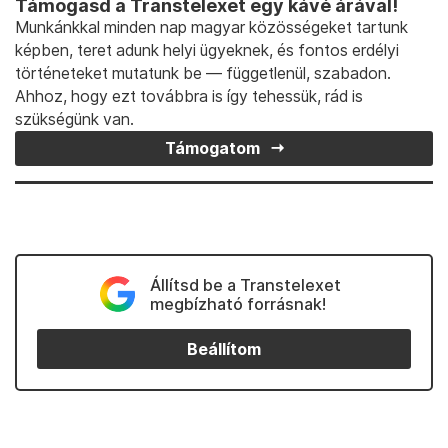
Támogasd a Transtelexet egy kávé árával!
Munkánkkal minden nap magyar közösségeket tartunk
képben, teret adunk helyi ügyeknek, és fontos erdélyi
történeteket mutatunk be — függetlenül, szabadon.
Ahhoz, hogy ezt továbbra is így tehessük, rád is
szükségünk van.
Támogatom
Állítsd be a Transtelexet
megbízható forrásnak!
Beállítom