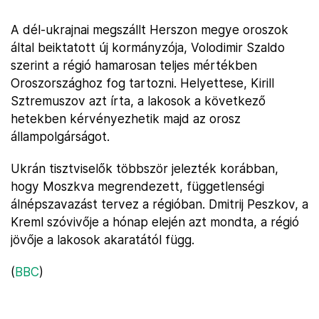
A dél-ukrajnai megszállt Herszon megye oroszok
által beiktatott új kormányzója, Volodimir Szaldo
szerint a régió hamarosan teljes mértékben
Oroszországhoz fog tartozni. Helyettese, Kirill
Sztremuszov azt írta, a lakosok a következő
hetekben kérvényezhetik majd az orosz
állampolgárságot.
Ukrán tisztviselők többször jelezték korábban,
hogy Moszkva megrendezett, függetlenségi
álnépszavazást tervez a régióban. Dmitrij Peszkov, a
Kreml szóvivője a hónap elején azt mondta, a régió
jövője a lakosok akaratától függ.
(
BBC
)